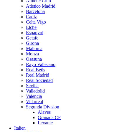
Athletic Club
Atletico Madrid
Barcelona
Cadiz
Celta Vigo
Elche
Espanyol
Getafe
Girona
Mallorca
Monza
Osasuna
Rayo Vallecano
Real Betis
Real Madrid
Real Sociedad
Sevilla
Valladolid
Valencia
Villarreal
Segunda Division
Alaves
Granada CF
Levante
Italien