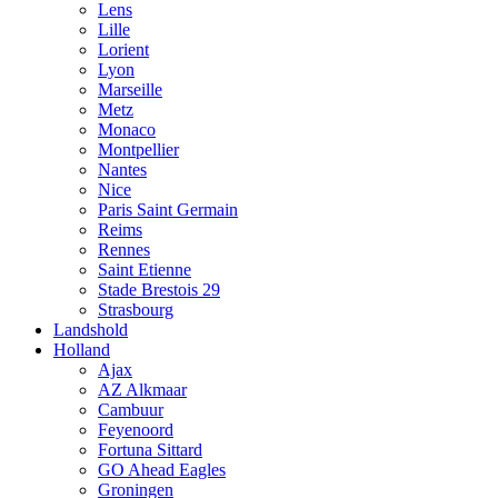
Lens
Lille
Lorient
Lyon
Marseille
Metz
Monaco
Montpellier
Nantes
Nice
Paris Saint Germain
Reims
Rennes
Saint Etienne
Stade Brestois 29
Strasbourg
Landshold
Holland
Ajax
AZ Alkmaar
Cambuur
Feyenoord
Fortuna Sittard
GO Ahead Eagles
Groningen