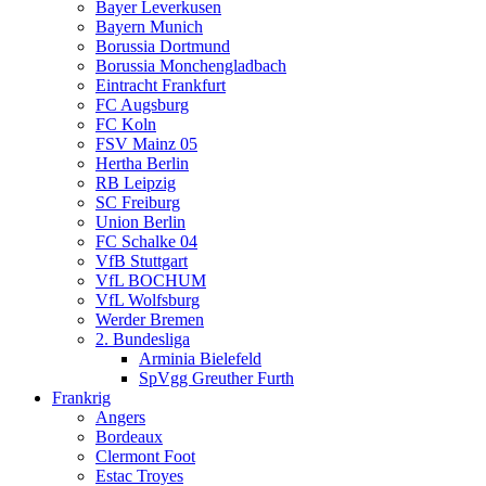
Bayer Leverkusen
Bayern Munich
Borussia Dortmund
Borussia Monchengladbach
Eintracht Frankfurt
FC Augsburg
FC Koln
FSV Mainz 05
Hertha Berlin
RB Leipzig
SC Freiburg
Union Berlin
FC Schalke 04
VfB Stuttgart
VfL BOCHUM
VfL Wolfsburg
Werder Bremen
2. Bundesliga
Arminia Bielefeld
SpVgg Greuther Furth
Frankrig
Angers
Bordeaux
Clermont Foot
Estac Troyes