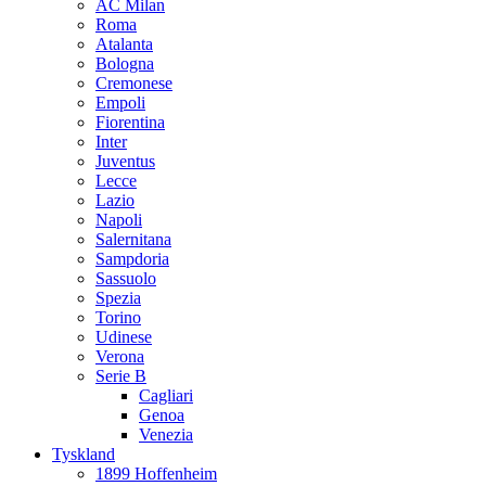
AC Milan
Roma
Atalanta
Bologna
Cremonese
Empoli
Fiorentina
Inter
Juventus
Lecce
Lazio
Napoli
Salernitana
Sampdoria
Sassuolo
Spezia
Torino
Udinese
Verona
Serie B
Cagliari
Genoa
Venezia
Tyskland
1899 Hoffenheim