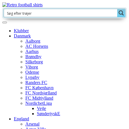
Klubber
Danmark
Aalborg
AC Horsens
Aarhus
Brøndby
Silkeborg
Viborg
Odense
Lyngby
Randers FC
FC København
FC Nordsjælland
FC Midtjylland
NordicbetLiga
Vejle
SønderjyskE
England
Arsenal