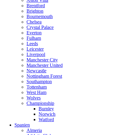
Aston Villa
Brentford
Brighton
Bournemouth
Chelsea
Crystal Palace
Everton
Fulham
Leeds
Leicester
Liverpool
Manchester City
Manchester United
Newcastle
Nottingham Forest
Southampton
Tottenham
West Ham
Wolves
Championship
Burnley
Norwich
Watford
Spanien
Almeria