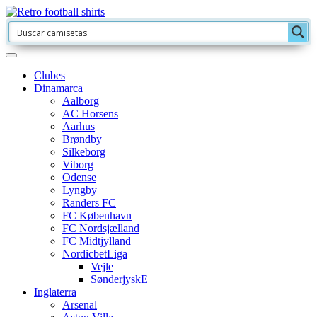
Clubes
Dinamarca
Aalborg
AC Horsens
Aarhus
Brøndby
Silkeborg
Viborg
Odense
Lyngby
Randers FC
FC København
FC Nordsjælland
FC Midtjylland
NordicbetLiga
Vejle
SønderjyskE
Inglaterra
Arsenal