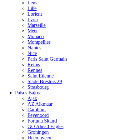
Lens
Lille
Lorient
Lyon
Marseille
Metz
Monaco
Montpellier
Nantes
Nice
Paris Saint Germain
Reims
Rennes
Saint Etienne
Stade Brestois 29
Strasbourg
Países Bajos
Ajax
AZ Alkmaar
Cambuur
Feyenoord
Fortuna Sittard
GO Ahead Eagles
Groningen
Heerenveen