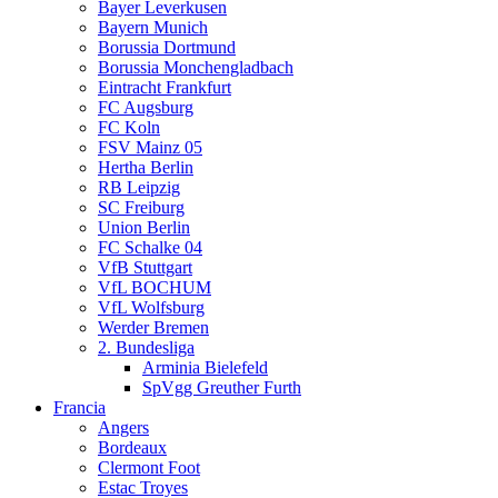
Bayer Leverkusen
Bayern Munich
Borussia Dortmund
Borussia Monchengladbach
Eintracht Frankfurt
FC Augsburg
FC Koln
FSV Mainz 05
Hertha Berlin
RB Leipzig
SC Freiburg
Union Berlin
FC Schalke 04
VfB Stuttgart
VfL BOCHUM
VfL Wolfsburg
Werder Bremen
2. Bundesliga
Arminia Bielefeld
SpVgg Greuther Furth
Francia
Angers
Bordeaux
Clermont Foot
Estac Troyes