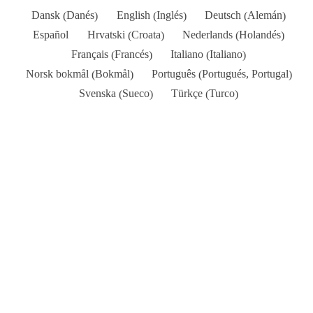
Danés
Inglés
Alemán
Dansk
English
Deutsch
(
)
(
)
(
)
Croata
Holandés
Español
Hrvatski
Nederlands
(
)
(
)
Francés
Italiano
Français
Italiano
(
)
(
)
Bokmål
Portugués, Portugal
Norsk bokmål
Português
(
)
(
)
Sueco
Turco
Svenska
Türkçe
(
)
(
)