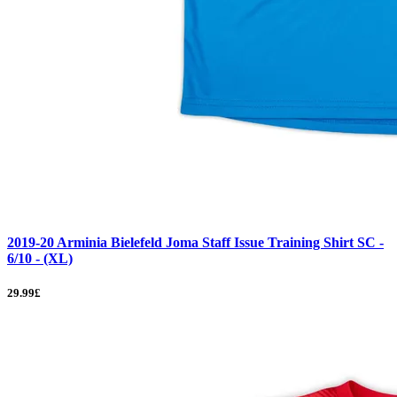
2019-20 Arminia Bielefeld Joma Staff Issue Training Shirt SC -
6/10 - (XL)
29.99£