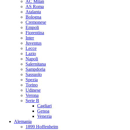
AC Milan
AS Roma
Atalanta
Bologna
Cremonese
Empoli
Fiorentina
Inter
Juventus
Lecce
Lazio
Napoli
Salernitana
Sampdoria
Sassuolo
Spezia
Torino
Udinese
Verona
Serie B
Cagliari
Genoa
Venezia
Alemania
1899 Hoffenheim