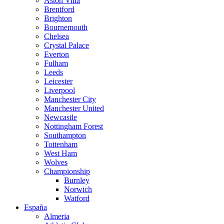
Aston Villa
Brentford
Brighton
Bournemouth
Chelsea
Crystal Palace
Everton
Fulham
Leeds
Leicester
Liverpool
Manchester City
Manchester United
Newcastle
Nottingham Forest
Southampton
Tottenham
West Ham
Wolves
Championship
Burnley
Norwich
Watford
España
Almeria