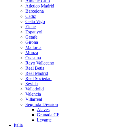
Athletic Club
Atletico Madrid
Barcelona
Cadiz
Celta Vigo
Elche
Espanyol
Getafe
Girona
Mallorca
Monza
Osasuna
Rayo Vallecano
Real Betis
Real Madrid
Real Sociedad
Sevilla
Valladolid
Valencia
Villarreal
Segunda Division
Alaves
Granada CF
Levante
Italia