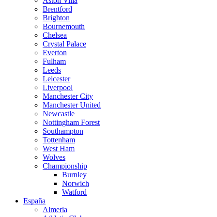
Aston Villa
Brentford
Brighton
Bournemouth
Chelsea
Crystal Palace
Everton
Fulham
Leeds
Leicester
Liverpool
Manchester City
Manchester United
Newcastle
Nottingham Forest
Southampton
Tottenham
West Ham
Wolves
Championship
Burnley
Norwich
Watford
España
Almeria