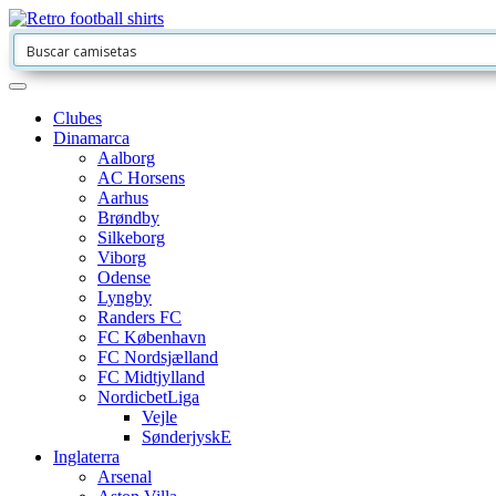
Clubes
Dinamarca
Aalborg
AC Horsens
Aarhus
Brøndby
Silkeborg
Viborg
Odense
Lyngby
Randers FC
FC København
FC Nordsjælland
FC Midtjylland
NordicbetLiga
Vejle
SønderjyskE
Inglaterra
Arsenal