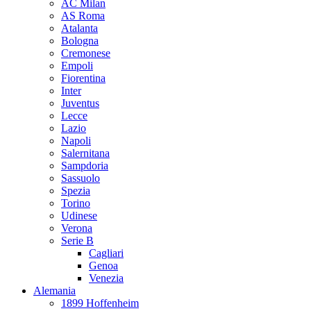
AC Milan
AS Roma
Atalanta
Bologna
Cremonese
Empoli
Fiorentina
Inter
Juventus
Lecce
Lazio
Napoli
Salernitana
Sampdoria
Sassuolo
Spezia
Torino
Udinese
Verona
Serie B
Cagliari
Genoa
Venezia
Alemania
1899 Hoffenheim