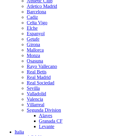
Athletic Club
Atletico Madrid
Barcelona
Cadiz
Celta Vigo
Elche
Espanyol
Getafe
Girona
Mallorca
Monza
Osasuna
Rayo Vallecano
Real Betis
Real Madrid
Real Sociedad
Sevilla
Valladolid
Valencia
Villarreal
Segunda Division
Alaves
Granada CF
Levante
Italia