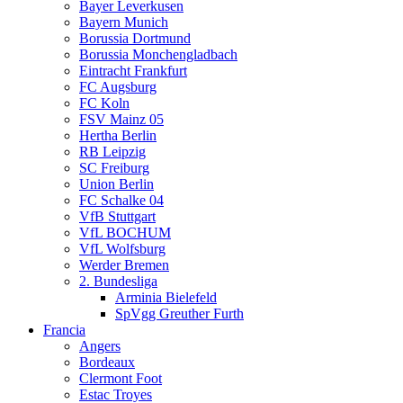
Bayer Leverkusen
Bayern Munich
Borussia Dortmund
Borussia Monchengladbach
Eintracht Frankfurt
FC Augsburg
FC Koln
FSV Mainz 05
Hertha Berlin
RB Leipzig
SC Freiburg
Union Berlin
FC Schalke 04
VfB Stuttgart
VfL BOCHUM
VfL Wolfsburg
Werder Bremen
2. Bundesliga
Arminia Bielefeld
SpVgg Greuther Furth
Francia
Angers
Bordeaux
Clermont Foot
Estac Troyes