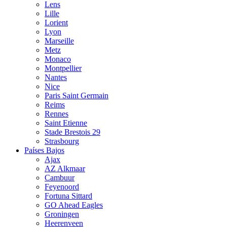
Lens
Lille
Lorient
Lyon
Marseille
Metz
Monaco
Montpellier
Nantes
Nice
Paris Saint Germain
Reims
Rennes
Saint Etienne
Stade Brestois 29
Strasbourg
Países Bajos
Ajax
AZ Alkmaar
Cambuur
Feyenoord
Fortuna Sittard
GO Ahead Eagles
Groningen
Heerenveen