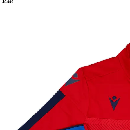
59.99£