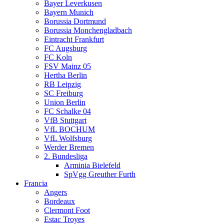
Bayer Leverkusen
Bayern Munich
Borussia Dortmund
Borussia Monchengladbach
Eintracht Frankfurt
FC Augsburg
FC Koln
FSV Mainz 05
Hertha Berlin
RB Leipzig
SC Freiburg
Union Berlin
FC Schalke 04
VfB Stuttgart
VfL BOCHUM
VfL Wolfsburg
Werder Bremen
2. Bundesliga
Arminia Bielefeld
SpVgg Greuther Furth
Francia
Angers
Bordeaux
Clermont Foot
Estac Troyes