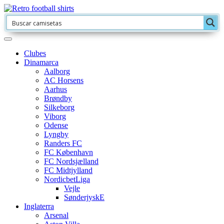
Clubes
Dinamarca
Aalborg
AC Horsens
Aarhus
Brøndby
Silkeborg
Viborg
Odense
Lyngby
Randers FC
FC København
FC Nordsjælland
FC Midtjylland
NordicbetLiga
Vejle
SønderjyskE
Inglaterra
Arsenal