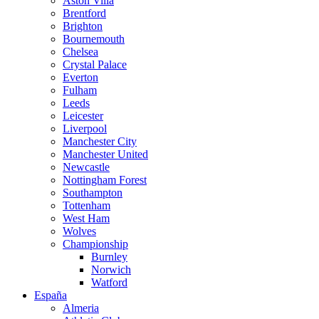
Aston Villa
Brentford
Brighton
Bournemouth
Chelsea
Crystal Palace
Everton
Fulham
Leeds
Leicester
Liverpool
Manchester City
Manchester United
Newcastle
Nottingham Forest
Southampton
Tottenham
West Ham
Wolves
Championship
Burnley
Norwich
Watford
España
Almeria