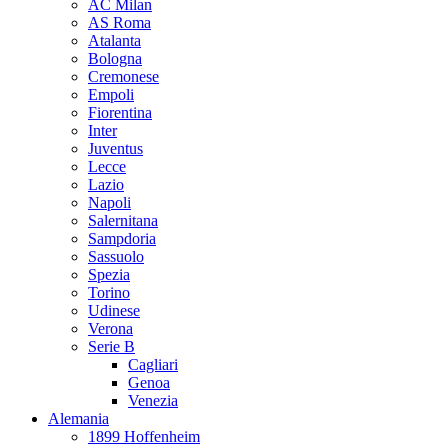
AC Milan
AS Roma
Atalanta
Bologna
Cremonese
Empoli
Fiorentina
Inter
Juventus
Lecce
Lazio
Napoli
Salernitana
Sampdoria
Sassuolo
Spezia
Torino
Udinese
Verona
Serie B
Cagliari
Genoa
Venezia
Alemania
1899 Hoffenheim