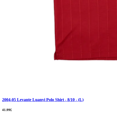
2004-05 Levante Luanvi Polo Shirt - 8/10 - (L)
41.99£