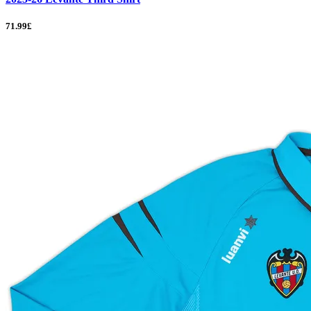
71.99£