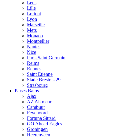
Lens
Lille
Lorient
Lyon
Marseille
Metz
Monaco
Montpellier
Nantes
Nice
Paris Saint Germain
Reims
Rennes
Saint Etienne
Stade Brestois 29
Strasbourg
Países Bajos
Ajax
AZ Alkmaar
Cambuur
Feyenoord
Fortuna Sittard
GO Ahead Eagles
Groningen
Heerenveen