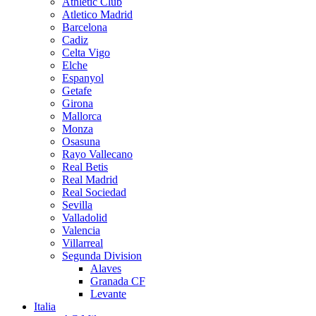
Athletic Club
Atletico Madrid
Barcelona
Cadiz
Celta Vigo
Elche
Espanyol
Getafe
Girona
Mallorca
Monza
Osasuna
Rayo Vallecano
Real Betis
Real Madrid
Real Sociedad
Sevilla
Valladolid
Valencia
Villarreal
Segunda Division
Alaves
Granada CF
Levante
Italia