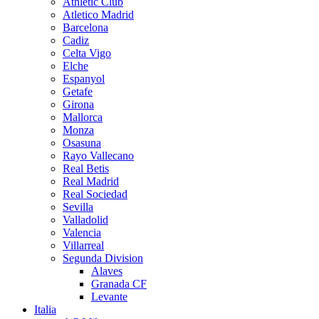
Athletic Club
Atletico Madrid
Barcelona
Cadiz
Celta Vigo
Elche
Espanyol
Getafe
Girona
Mallorca
Monza
Osasuna
Rayo Vallecano
Real Betis
Real Madrid
Real Sociedad
Sevilla
Valladolid
Valencia
Villarreal
Segunda Division
Alaves
Granada CF
Levante
Italia