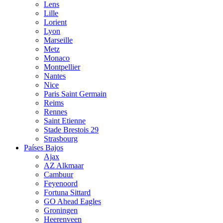
Lens
Lille
Lorient
Lyon
Marseille
Metz
Monaco
Montpellier
Nantes
Nice
Paris Saint Germain
Reims
Rennes
Saint Etienne
Stade Brestois 29
Strasbourg
Países Bajos
Ajax
AZ Alkmaar
Cambuur
Feyenoord
Fortuna Sittard
GO Ahead Eagles
Groningen
Heerenveen