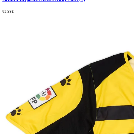
83.99£