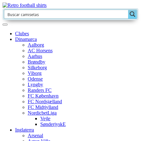
Clubes
Dinamarca
Aalborg
AC Horsens
Aarhus
Brøndby
Silkeborg
Viborg
Odense
Lyngby
Randers FC
FC København
FC Nordsjælland
FC Midtjylland
NordicbetLiga
Vejle
SønderjyskE
Inglaterra
Arsenal