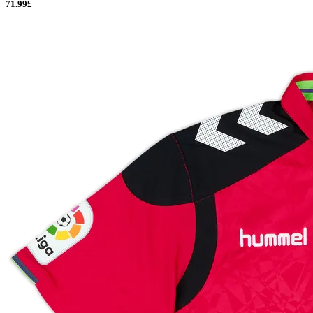
71.99£