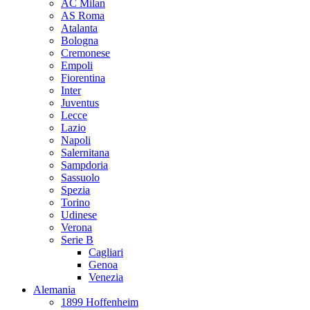
AC Milan
AS Roma
Atalanta
Bologna
Cremonese
Empoli
Fiorentina
Inter
Juventus
Lecce
Lazio
Napoli
Salernitana
Sampdoria
Sassuolo
Spezia
Torino
Udinese
Verona
Serie B
Cagliari
Genoa
Venezia
Alemania
1899 Hoffenheim