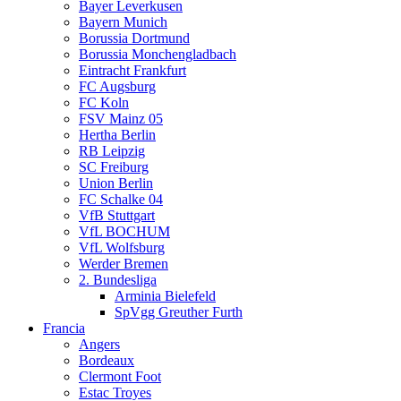
Bayer Leverkusen
Bayern Munich
Borussia Dortmund
Borussia Monchengladbach
Eintracht Frankfurt
FC Augsburg
FC Koln
FSV Mainz 05
Hertha Berlin
RB Leipzig
SC Freiburg
Union Berlin
FC Schalke 04
VfB Stuttgart
VfL BOCHUM
VfL Wolfsburg
Werder Bremen
2. Bundesliga
Arminia Bielefeld
SpVgg Greuther Furth
Francia
Angers
Bordeaux
Clermont Foot
Estac Troyes