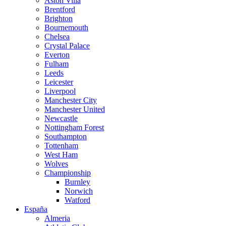
Aston Villa
Brentford
Brighton
Bournemouth
Chelsea
Crystal Palace
Everton
Fulham
Leeds
Leicester
Liverpool
Manchester City
Manchester United
Newcastle
Nottingham Forest
Southampton
Tottenham
West Ham
Wolves
Championship
Burnley
Norwich
Watford
España
Almeria