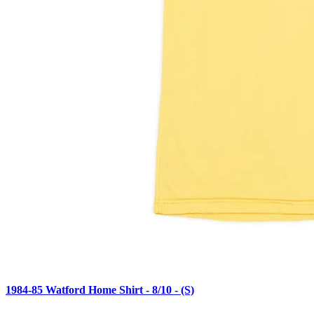
1984-85 Watford Home Shirt - 8/10 - (S)