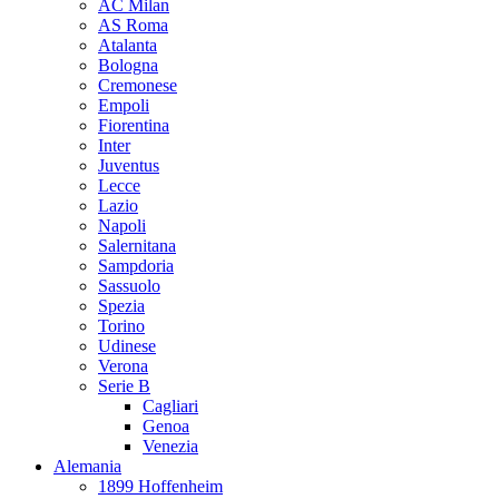
AC Milan
AS Roma
Atalanta
Bologna
Cremonese
Empoli
Fiorentina
Inter
Juventus
Lecce
Lazio
Napoli
Salernitana
Sampdoria
Sassuolo
Spezia
Torino
Udinese
Verona
Serie B
Cagliari
Genoa
Venezia
Alemania
1899 Hoffenheim