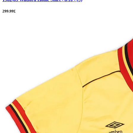
299.99£