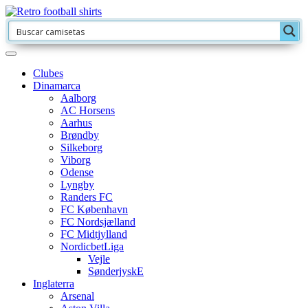
Clubes
Dinamarca
Aalborg
AC Horsens
Aarhus
Brøndby
Silkeborg
Viborg
Odense
Lyngby
Randers FC
FC København
FC Nordsjælland
FC Midtjylland
NordicbetLiga
Vejle
SønderjyskE
Inglaterra
Arsenal