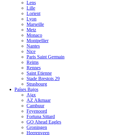
Lens
Lille
Lorient
Lyon
Marseille
Metz
Monaco
Montpellier
Nantes
Nice
Paris Saint Germain
Reims
Rennes
Saint Etienne
Stade Brestois 29
Strasbourg
Países Bajos
Ajax
AZ Alkmaar
Cambuur
Feyenoord
Fortuna Sittard
GO Ahead Eagles
Groningen
Heerenveen