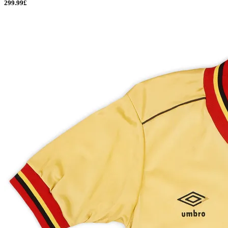
299.99£