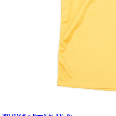
1982-85 Watford Home Shirt - 8/10 - (S)