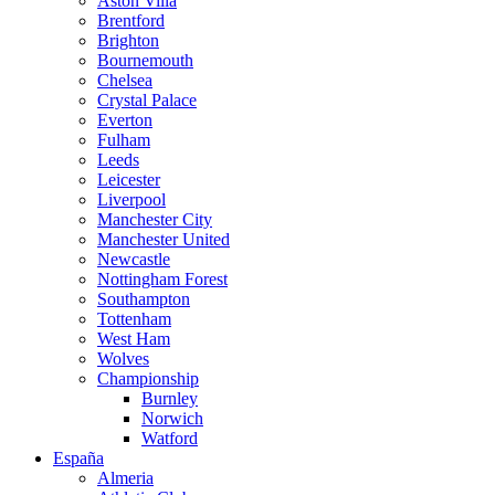
Aston Villa
Brentford
Brighton
Bournemouth
Chelsea
Crystal Palace
Everton
Fulham
Leeds
Leicester
Liverpool
Manchester City
Manchester United
Newcastle
Nottingham Forest
Southampton
Tottenham
West Ham
Wolves
Championship
Burnley
Norwich
Watford
España
Almeria