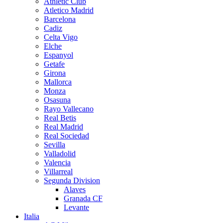
Athletic Club
Atletico Madrid
Barcelona
Cadiz
Celta Vigo
Elche
Espanyol
Getafe
Girona
Mallorca
Monza
Osasuna
Rayo Vallecano
Real Betis
Real Madrid
Real Sociedad
Sevilla
Valladolid
Valencia
Villarreal
Segunda Division
Alaves
Granada CF
Levante
Italia