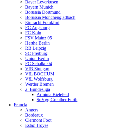
Bayer Leverkusen
Bayern Munich
Borussia Dortmund
Borussia Monchengladbach
Eintracht Frankfurt
FC Augsburg
FC Koln
FSV Mainz 05
Hertha Berlin
RB Leipzig
SC Freiburg
Union Berlin
FC Schalke 04
VfB Stuttgart
VfL BOCHUM
VfL Wolfsburg
Werder Bremen
2. Bundesliga
Arminia Bielefeld
SpVgg Greuther Furth
Francia
Angers
Bordeaux
Clermont Foot
Estac Troyes