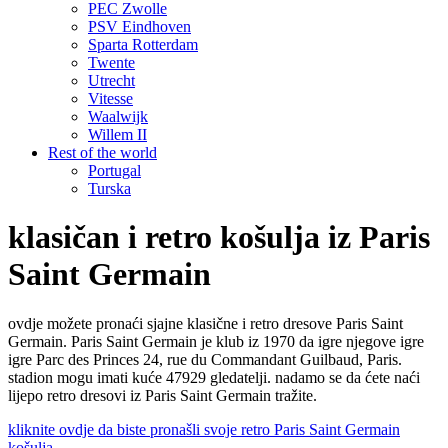
PEC Zwolle
PSV Eindhoven
Sparta Rotterdam
Twente
Utrecht
Vitesse
Waalwijk
Willem II
Rest of the world
Portugal
Turska
klasičan i retro košulja iz Paris
Saint Germain
ovdje možete pronaći sjajne klasične i retro dresove Paris Saint
Germain. Paris Saint Germain je klub iz 1970 da igre njegove igre
igre Parc des Princes 24, rue du Commandant Guilbaud, Paris.
stadion mogu imati kuće 47929 gledatelji. nadamo se da ćete naći
lijepo retro dresovi iz Paris Saint Germain tražite.
kliknite ovdje da biste pronašli svoje retro Paris Saint Germain
košulja