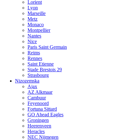
Lorient
Lyon
Marseille
Metz
Monaco
Montpellier
Nantes
Nice
Paris Saint Germain
Reims
Rennes
Saint Etienne
Stade Brestois 29
Strasbourg
Nizozemska
Ajax
AZ Alkmaar
Cambuur
Feyenoord
Fortuna Sittard
GO Ahead Eagles
Groningen
Heerenveen
Heracles
NEC Nijmegen