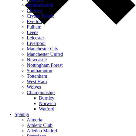
Bournemouth
Chelsea
Crystal Palace
Everton
Fulham
Leeds
Leicester
Liverpool
Manchester City
Manchester United
Newcastle
Nottingham Forest
Southampton
Tottenham
West Ham
Wolves
Championship
Burnley
Norwich
Watford
Spanija
Almeria
Athletic Club
Atletico Madrid