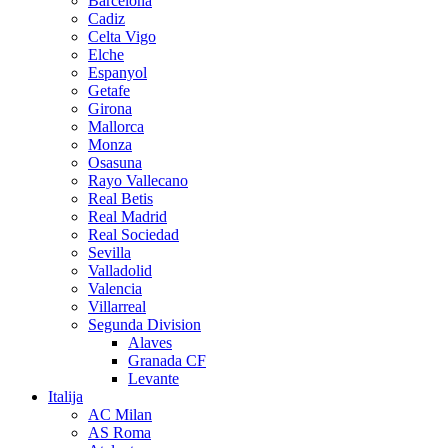
Barcelona
Cadiz
Celta Vigo
Elche
Espanyol
Getafe
Girona
Mallorca
Monza
Osasuna
Rayo Vallecano
Real Betis
Real Madrid
Real Sociedad
Sevilla
Valladolid
Valencia
Villarreal
Segunda Division
Alaves
Granada CF
Levante
Italija
AC Milan
AS Roma