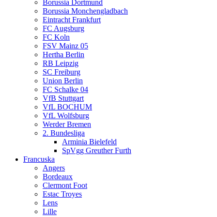
Borussia Dortmund
Borussia Monchengladbach
Eintracht Frankfurt
FC Augsburg
FC Koln
FSV Mainz 05
Hertha Berlin
RB Leipzig
SC Freiburg
Union Berlin
FC Schalke 04
VfB Stuttgart
VfL BOCHUM
VfL Wolfsburg
Werder Bremen
2. Bundesliga
Arminia Bielefeld
SpVgg Greuther Furth
Francuska
Angers
Bordeaux
Clermont Foot
Estac Troyes
Lens
Lille