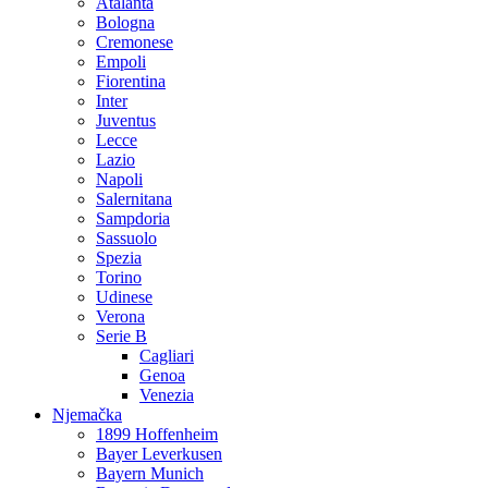
Atalanta
Bologna
Cremonese
Empoli
Fiorentina
Inter
Juventus
Lecce
Lazio
Napoli
Salernitana
Sampdoria
Sassuolo
Spezia
Torino
Udinese
Verona
Serie B
Cagliari
Genoa
Venezia
Njemačka
1899 Hoffenheim
Bayer Leverkusen
Bayern Munich