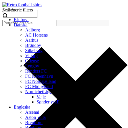
Search
Generic filters
Klubovi
Danska
Aalborg
AC Horsens
Aarhus
Brøndby
Silkeborg
Viborg
Odense
Lyngby
Randers FC
FC København
FC Nordsjælland
FC Midtjylland
NordicbetLiga
Vejle
SønderjyskE
Engleska
Arsenal
Aston Villa
Brentford
Brighton