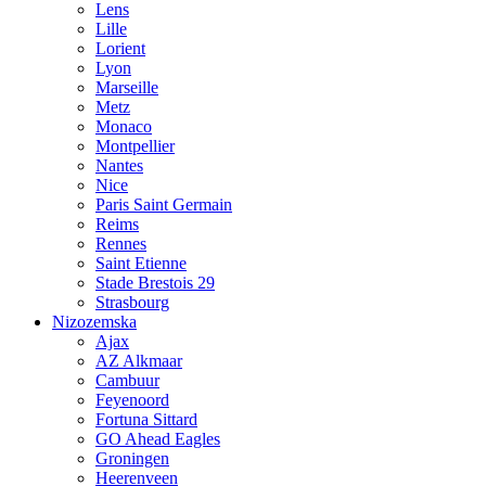
Lens
Lille
Lorient
Lyon
Marseille
Metz
Monaco
Montpellier
Nantes
Nice
Paris Saint Germain
Reims
Rennes
Saint Etienne
Stade Brestois 29
Strasbourg
Nizozemska
Ajax
AZ Alkmaar
Cambuur
Feyenoord
Fortuna Sittard
GO Ahead Eagles
Groningen
Heerenveen