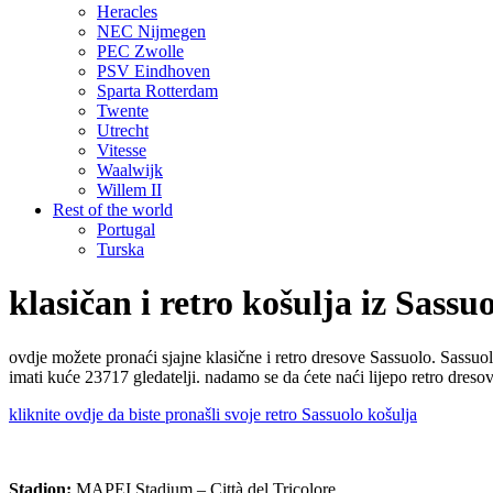
Heracles
NEC Nijmegen
PEC Zwolle
PSV Eindhoven
Sparta Rotterdam
Twente
Utrecht
Vitesse
Waalwijk
Willem II
Rest of the world
Portugal
Turska
klasičan i retro košulja iz Sassu
ovdje možete pronaći sjajne klasične i retro dresove Sassuolo. Sassuo
imati kuće 23717 gledatelji. nadamo se da ćete naći lijepo retro dresovi
kliknite ovdje da biste pronašli svoje retro Sassuolo košulja
Stadion:
MAPEI Stadium – Città del Tricolore