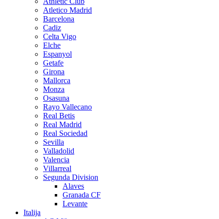
Athletic Club
Atletico Madrid
Barcelona
Cadiz
Celta Vigo
Elche
Espanyol
Getafe
Girona
Mallorca
Monza
Osasuna
Rayo Vallecano
Real Betis
Real Madrid
Real Sociedad
Sevilla
Valladolid
Valencia
Villarreal
Segunda Division
Alaves
Granada CF
Levante
Italija