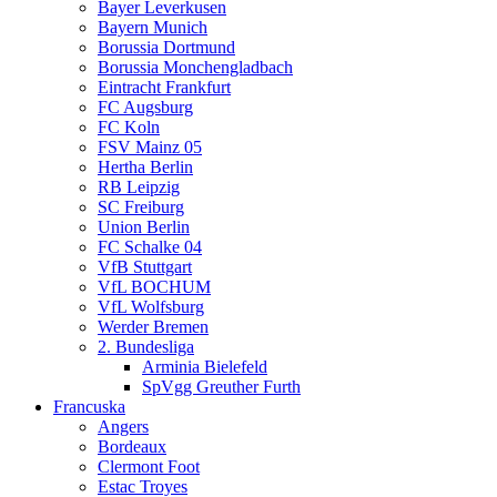
Bayer Leverkusen
Bayern Munich
Borussia Dortmund
Borussia Monchengladbach
Eintracht Frankfurt
FC Augsburg
FC Koln
FSV Mainz 05
Hertha Berlin
RB Leipzig
SC Freiburg
Union Berlin
FC Schalke 04
VfB Stuttgart
VfL BOCHUM
VfL Wolfsburg
Werder Bremen
2. Bundesliga
Arminia Bielefeld
SpVgg Greuther Furth
Francuska
Angers
Bordeaux
Clermont Foot
Estac Troyes