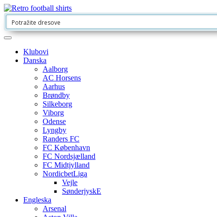
Klubovi
Danska
Aalborg
AC Horsens
Aarhus
Brøndby
Silkeborg
Viborg
Odense
Lyngby
Randers FC
FC København
FC Nordsjælland
FC Midtjylland
NordicbetLiga
Vejle
SønderjyskE
Engleska
Arsenal