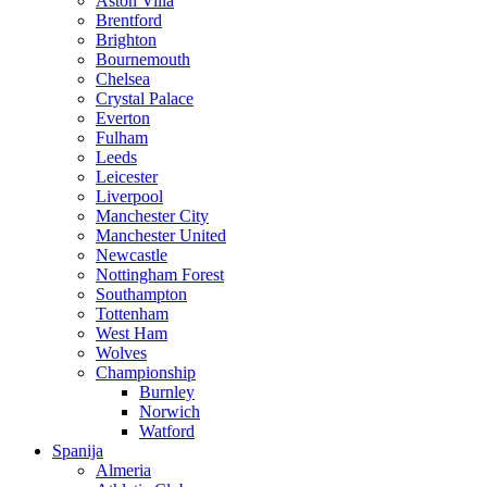
Aston Villa
Brentford
Brighton
Bournemouth
Chelsea
Crystal Palace
Everton
Fulham
Leeds
Leicester
Liverpool
Manchester City
Manchester United
Newcastle
Nottingham Forest
Southampton
Tottenham
West Ham
Wolves
Championship
Burnley
Norwich
Watford
Spanija
Almeria