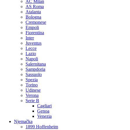
AC Milan
AS Roma
Atalanta
Bologna
Cremonese
Empoli
Fiorentina
Inter
Juventus
Lecce
Lazio
Napoli
Salernitana
Sampdoria
Sassuolo
Spezia
Torino
Udinese
Verona
Serie B
Cagliari
Genoa
Venezia
Njemačka
1899 Hoffenheim