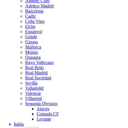
Athletic Club
Atletico Madrid
Barcelona
Cadiz
Celta Vigo
Elche
Espanyol
Getafe
Girona
Mallorca
Monza
Osasuna
Rayo Vallecano
Real Betis
Real Madrid
Real Sociedad
Sevilla
Valladolid
Valencia
Villarreal
Segunda Division
Alaves
Granada CF
Levante
Italija