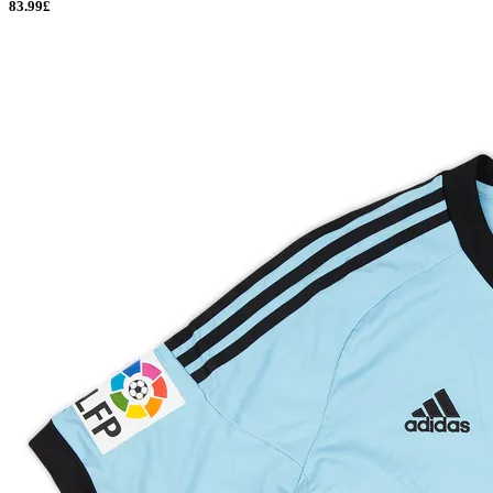
83.99£