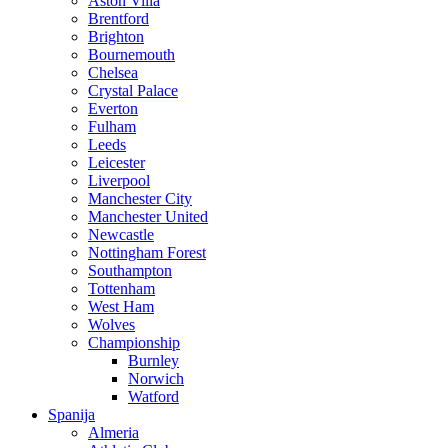
Aston Villa
Brentford
Brighton
Bournemouth
Chelsea
Crystal Palace
Everton
Fulham
Leeds
Leicester
Liverpool
Manchester City
Manchester United
Newcastle
Nottingham Forest
Southampton
Tottenham
West Ham
Wolves
Championship
Burnley
Norwich
Watford
Spanija
Almeria