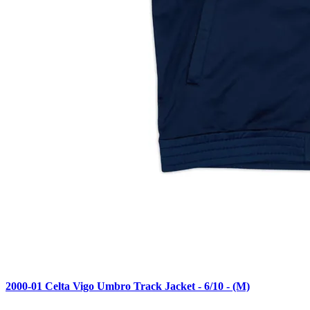
2000-01 Celta Vigo Umbro Track Jacket - 6/10 - (M)