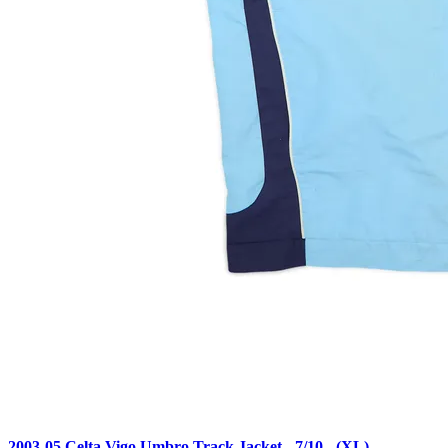
2003-05 Celta Vigo Umbro Track Jacket - 7/10 - (XL)