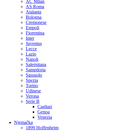
AC Milan
AS Roma
Atalanta
Bologna
Cremonese
Empoli
Fiorentina
Inter
Juventus
Lecce
Lazio
Napoli
Salernitana
Sampdoria
Sassuolo
Spezia
Torino
Udinese
Verona
Serie B
Cagliari
Genoa
Venezia
Njemačka
1899 Hoffenheim