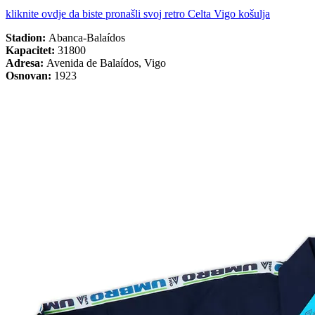
kliknite ovdje da biste pronašli svoj retro Celta Vigo košulja
Stadion:
Abanca-Balaídos
Kapacitet:
31800
Adresa:
Avenida de Balaídos, Vigo
Osnovan:
1923