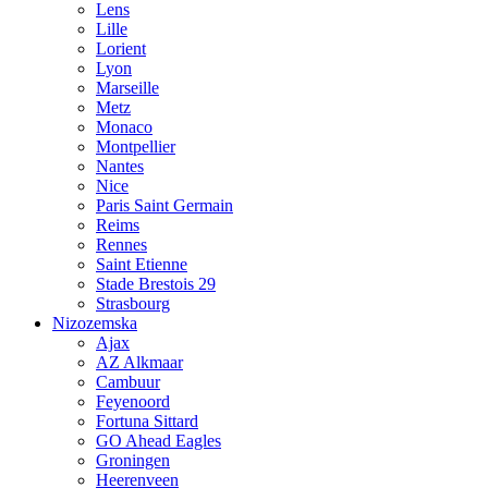
Lens
Lille
Lorient
Lyon
Marseille
Metz
Monaco
Montpellier
Nantes
Nice
Paris Saint Germain
Reims
Rennes
Saint Etienne
Stade Brestois 29
Strasbourg
Nizozemska
Ajax
AZ Alkmaar
Cambuur
Feyenoord
Fortuna Sittard
GO Ahead Eagles
Groningen
Heerenveen