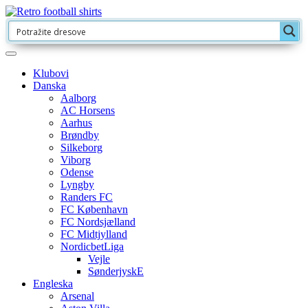
Klubovi
Danska
Aalborg
AC Horsens
Aarhus
Brøndby
Silkeborg
Viborg
Odense
Lyngby
Randers FC
FC København
FC Nordsjælland
FC Midtjylland
NordicbetLiga
Vejle
SønderjyskE
Engleska
Arsenal