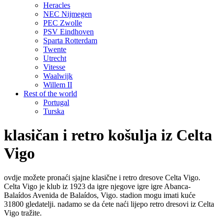
Heracles
NEC Nijmegen
PEC Zwolle
PSV Eindhoven
Sparta Rotterdam
Twente
Utrecht
Vitesse
Waalwijk
Willem II
Rest of the world
Portugal
Turska
klasičan i retro košulja iz Celta
Vigo
ovdje možete pronaći sjajne klasične i retro dresove Celta Vigo.
Celta Vigo je klub iz 1923 da igre njegove igre igre Abanca-
Balaídos Avenida de Balaídos, Vigo. stadion mogu imati kuće
31800 gledatelji. nadamo se da ćete naći lijepo retro dresovi iz Celta
Vigo tražite.