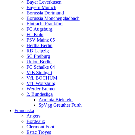
Bayer Leverkusen
Bayern Munich
Borussia Dortmund
Borussia Monchengladbach
Eintracht Frankfurt
FC Augsburg
FC Koln
FSV Mainz 05
Hertha Berlin
RB Leipzig
SC Freiburg
Union Berlin
FC Schalke 04
VfB Stuttgart
VfL BOCHUM
VfL Wolfsburg
Werder Bremen
2. Bundesliga
Arminia Bielefeld
SpVgg Greuther Furth
Francuska
Angers
Bordeaux
Clermont Foot
Estac Troyes