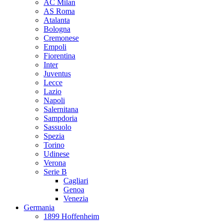
AC Milan
AS Roma
Atalanta
Bologna
Cremonese
Empoli
Fiorentina
Inter
Juventus
Lecce
Lazio
Napoli
Salernitana
Sampdoria
Sassuolo
Spezia
Torino
Udinese
Verona
Serie B
Cagliari
Genoa
Venezia
Germania
1899 Hoffenheim