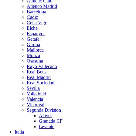
Athletic Club
Atletico Madrid
Barcelona
Cadiz
Celta Vigo
Elche
Espanyol
Getafe
Girona
Mallorca
Monza
Osasuna
Rayo Vallecano
Real Betis
Real Madrid
Real Sociedad
Sevilla
Valladolid
Valencia
Villarreal
Segunda Division
Alaves
Granada CF
Levante
Italia