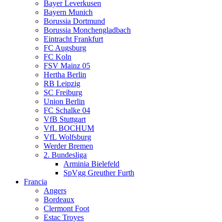
Bayer Leverkusen
Bayern Munich
Borussia Dortmund
Borussia Monchengladbach
Eintracht Frankfurt
FC Augsburg
FC Koln
FSV Mainz 05
Hertha Berlin
RB Leipzig
SC Freiburg
Union Berlin
FC Schalke 04
VfB Stuttgart
VfL BOCHUM
VfL Wolfsburg
Werder Bremen
2. Bundesliga
Arminia Bielefeld
SpVgg Greuther Furth
Francia
Angers
Bordeaux
Clermont Foot
Estac Troyes