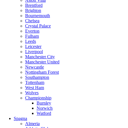
Aston Villa
Brentford
Brighton
Bournemouth
Chelsea
Crystal Palace
Everton
Fulham
Leeds
Leicester
Liverpool
Manchester City
Manchester United
Newcastle
Nottingham Forest
Southampton
Tottenham
West Ham
Wolves
Championship
Burnley
Norwich
Watford
Spagna
Almeria