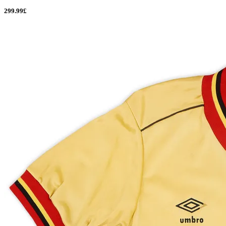
299.99£