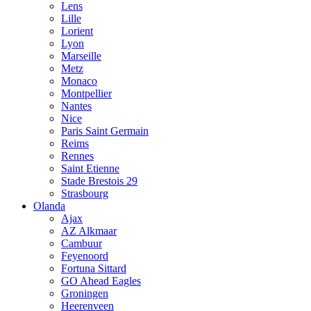
Lens
Lille
Lorient
Lyon
Marseille
Metz
Monaco
Montpellier
Nantes
Nice
Paris Saint Germain
Reims
Rennes
Saint Etienne
Stade Brestois 29
Strasbourg
Olanda
Ajax
AZ Alkmaar
Cambuur
Feyenoord
Fortuna Sittard
GO Ahead Eagles
Groningen
Heerenveen