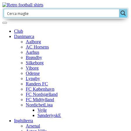
Club
Danimarca
Aalborg
AC Horsens
Aarhus
Brøndby
Silkeborg
Viborg
Odense
Lyngby
Randers FC
FC København
FC Nordsjælland
FC Midtjylland
NordicbetLiga
Vejle
SønderjyskE
Inghilterra
Arsenal