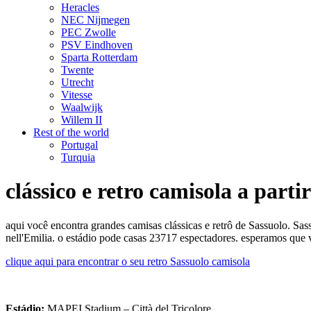
Heracles
NEC Nijmegen
PEC Zwolle
PSV Eindhoven
Sparta Rotterdam
Twente
Utrecht
Vitesse
Waalwijk
Willem II
Rest of the world
Portugal
Turquia
clássico e retro camisola a parti
aqui você encontra grandes camisas clássicas e retrô de Sassuolo. Sa
nell'Emilia. o estádio pode casas 23717 espectadores. esperamos que 
clique aqui para encontrar o seu retro Sassuolo camisola
Estádio:
MAPEI Stadium – Città del Tricolore