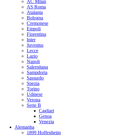
AC Milan
AS Roma
Atalanta
Bologna
Cremonese
Empoli
Fiorentina
Inter
Juventus
Lecce
Lazio
Napoli
Salernitana
Sampdoria
Sassuolo
Spezia
Torino
Udinese
Verona
Serie B
Cagliari
Genoa
Venezia
Alemanha
1899 Hoffenheim