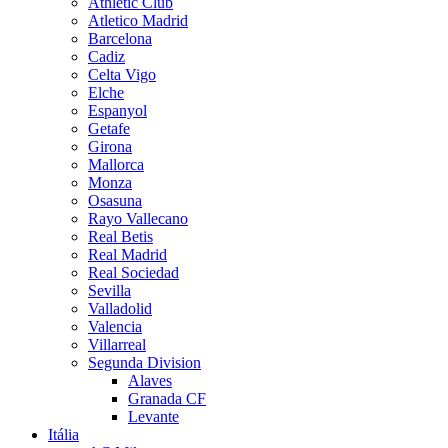
Athletic Club
Atletico Madrid
Barcelona
Cadiz
Celta Vigo
Elche
Espanyol
Getafe
Girona
Mallorca
Monza
Osasuna
Rayo Vallecano
Real Betis
Real Madrid
Real Sociedad
Sevilla
Valladolid
Valencia
Villarreal
Segunda Division
Alaves
Granada CF
Levante
Itália