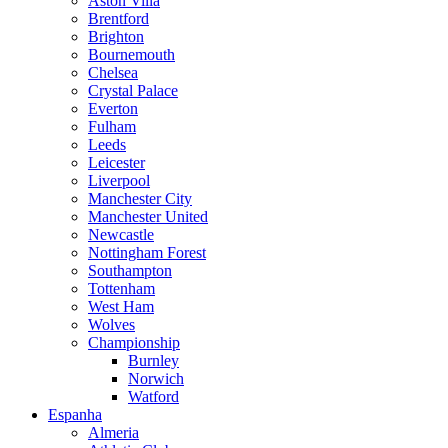
Aston Villa
Brentford
Brighton
Bournemouth
Chelsea
Crystal Palace
Everton
Fulham
Leeds
Leicester
Liverpool
Manchester City
Manchester United
Newcastle
Nottingham Forest
Southampton
Tottenham
West Ham
Wolves
Championship
Burnley
Norwich
Watford
Espanha
Almeria