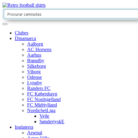
Clubes
Dinamarca
Aalborg
AC Horsens
Aarhus
Brøndby
Silkeborg
Viborg
Odense
Lyngby
Randers FC
FC København
FC Nordsjælland
FC Midtjylland
NordicbetLiga
Vejle
SønderjyskE
Inglaterra
Arsenal