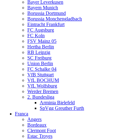
Bayer Leverkusen
Bayern Munich
Borussia Dortmund
Borussia Monchengladbach
Eintracht Frankfurt
FC Augsburg
FC Koln
FSV Mainz 05
Hertha Berlin
RB Leipzig
SC Freiburg
Union Berlin
FC Schalke 04
VfB Stuttgart
VfL BOCHUM
VfL Wolfsburg
Werder Bremen
2. Bundesliga
Arminia Bielefeld
SpVgg Greuther Furth
França
Angers
Bordeaux
Clermont Foot
Estac Troyes