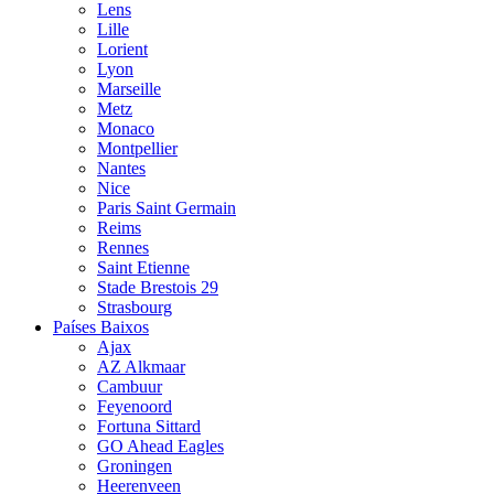
Lens
Lille
Lorient
Lyon
Marseille
Metz
Monaco
Montpellier
Nantes
Nice
Paris Saint Germain
Reims
Rennes
Saint Etienne
Stade Brestois 29
Strasbourg
Países Baixos
Ajax
AZ Alkmaar
Cambuur
Feyenoord
Fortuna Sittard
GO Ahead Eagles
Groningen
Heerenveen