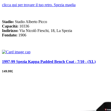
clicca qui per trovare il tuo retro. Spezia maglia
Stadio:
Stadio Alberto Picco
Capacità:
10336
Indirizzo:
Via Nicolò Fieschi, 18, La Spezia
Fondato:
1906
1997-99 Spezia Kappa Padded Bench Coat - 7/10 - (XL)
149.99£