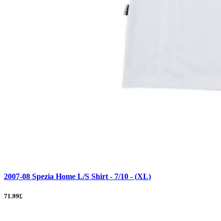
2007-08 Spezia Home L/S Shirt - 7/10 - (XL)
71.99£