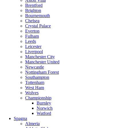
Aston Villa
Brentford
Brighton
Bournemouth
Chelsea
Crystal Palace
Everton
Fulham
Leeds
Leicester
Liverpool
Manchester City
Manchester United
Newcastle
Nottingham Forest
Southampton
Tottenham
West Ham
Wolves
Championship
Burnley
Norwich
Watford
Spagna
Almeria