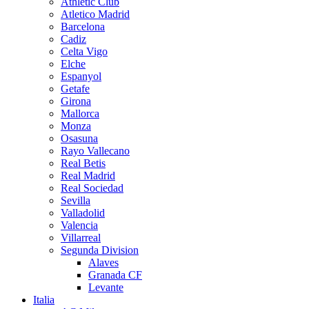
Athletic Club
Atletico Madrid
Barcelona
Cadiz
Celta Vigo
Elche
Espanyol
Getafe
Girona
Mallorca
Monza
Osasuna
Rayo Vallecano
Real Betis
Real Madrid
Real Sociedad
Sevilla
Valladolid
Valencia
Villarreal
Segunda Division
Alaves
Granada CF
Levante
Italia