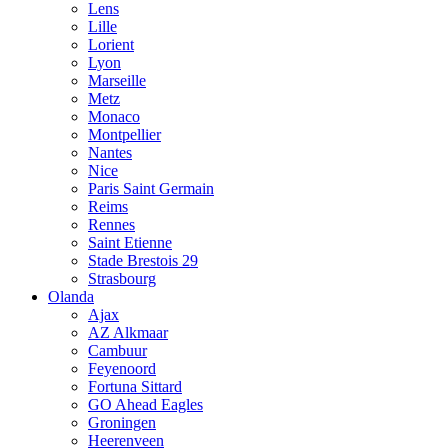
Lens
Lille
Lorient
Lyon
Marseille
Metz
Monaco
Montpellier
Nantes
Nice
Paris Saint Germain
Reims
Rennes
Saint Etienne
Stade Brestois 29
Strasbourg
Olanda
Ajax
AZ Alkmaar
Cambuur
Feyenoord
Fortuna Sittard
GO Ahead Eagles
Groningen
Heerenveen