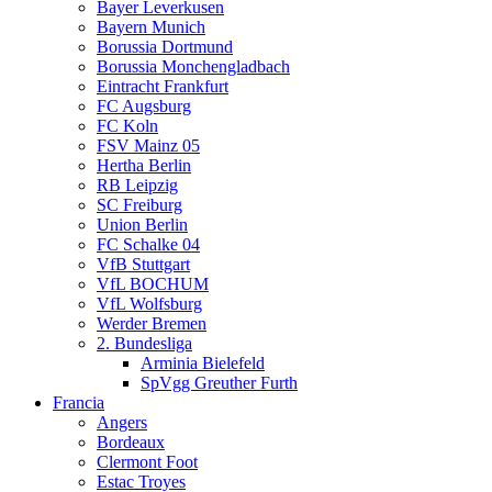
Bayer Leverkusen
Bayern Munich
Borussia Dortmund
Borussia Monchengladbach
Eintracht Frankfurt
FC Augsburg
FC Koln
FSV Mainz 05
Hertha Berlin
RB Leipzig
SC Freiburg
Union Berlin
FC Schalke 04
VfB Stuttgart
VfL BOCHUM
VfL Wolfsburg
Werder Bremen
2. Bundesliga
Arminia Bielefeld
SpVgg Greuther Furth
Francia
Angers
Bordeaux
Clermont Foot
Estac Troyes