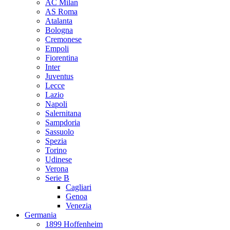
AC Milan
AS Roma
Atalanta
Bologna
Cremonese
Empoli
Fiorentina
Inter
Juventus
Lecce
Lazio
Napoli
Salernitana
Sampdoria
Sassuolo
Spezia
Torino
Udinese
Verona
Serie B
Cagliari
Genoa
Venezia
Germania
1899 Hoffenheim