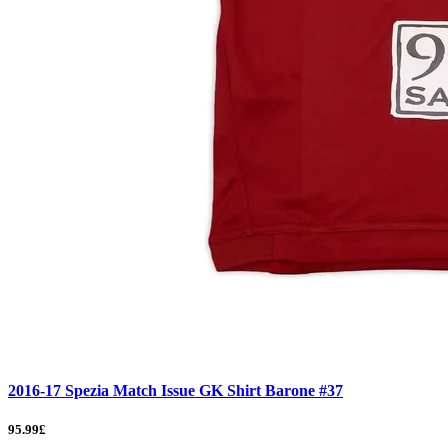
2016-17 Spezia Match Issue GK Shirt Barone #37
95.99£