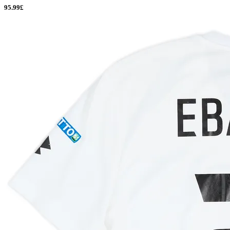
95.99£