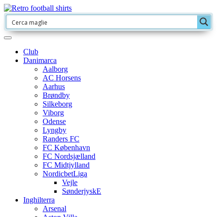
Club
Danimarca
Aalborg
AC Horsens
Aarhus
Brøndby
Silkeborg
Viborg
Odense
Lyngby
Randers FC
FC København
FC Nordsjælland
FC Midtjylland
NordicbetLiga
Vejle
SønderjyskE
Inghilterra
Arsenal