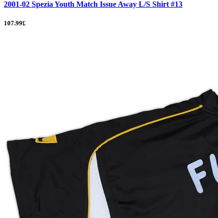
2001-02 Spezia Youth Match Issue Away L/S Shirt #13
107.99£