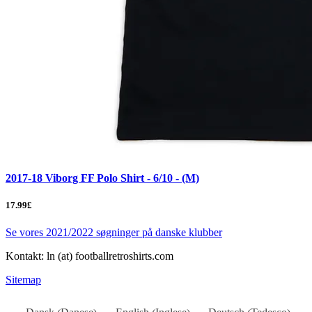
2017-18 Viborg FF Polo Shirt - 6/10 - (M)
17.99£
Se vores 2021/2022 søgninger på danske klubber
Kontakt: ln (at) footballretroshirts.com
Sitemap