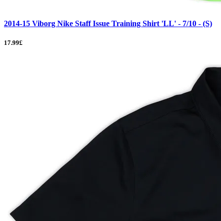
2014-15 Viborg Nike Staff Issue Training Shirt 'LL' - 7/10 - (S)
17.99£