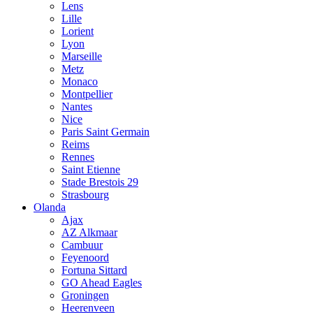
Lens
Lille
Lorient
Lyon
Marseille
Metz
Monaco
Montpellier
Nantes
Nice
Paris Saint Germain
Reims
Rennes
Saint Etienne
Stade Brestois 29
Strasbourg
Olanda
Ajax
AZ Alkmaar
Cambuur
Feyenoord
Fortuna Sittard
GO Ahead Eagles
Groningen
Heerenveen