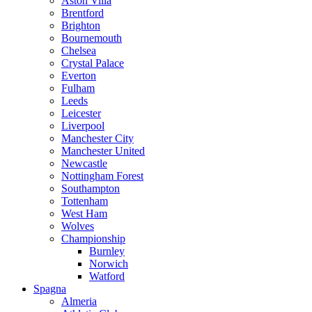
Aston Villa
Brentford
Brighton
Bournemouth
Chelsea
Crystal Palace
Everton
Fulham
Leeds
Leicester
Liverpool
Manchester City
Manchester United
Newcastle
Nottingham Forest
Southampton
Tottenham
West Ham
Wolves
Championship
Burnley
Norwich
Watford
Spagna
Almeria