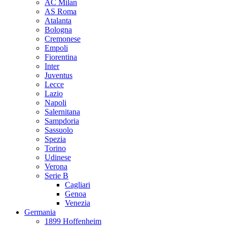
AC Milan
AS Roma
Atalanta
Bologna
Cremonese
Empoli
Fiorentina
Inter
Juventus
Lecce
Lazio
Napoli
Salernitana
Sampdoria
Sassuolo
Spezia
Torino
Udinese
Verona
Serie B
Cagliari
Genoa
Venezia
Germania
1899 Hoffenheim