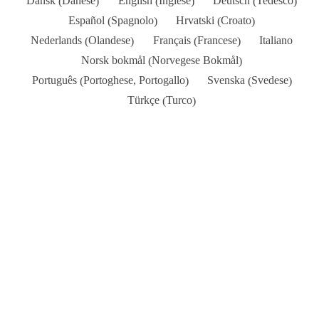
Danese
Inglese
Tedesco
Dansk
English
Deutsch
(
)
(
)
(
)
Spagnolo
Croato
Español
Hrvatski
(
)
(
)
Olandese
Francese
Nederlands
Français
Italiano
(
)
(
)
Norvegese Bokmål
Norsk bokmål
(
)
Portoghese, Portogallo
Svedese
Português
Svenska
(
)
(
)
Turco
Türkçe
(
)