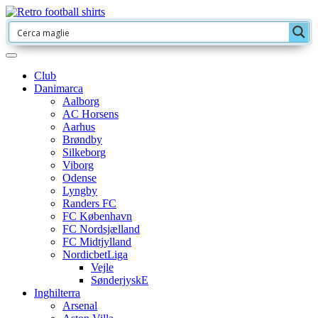
Club
Danimarca
Aalborg
AC Horsens
Aarhus
Brøndby
Silkeborg
Viborg
Odense
Lyngby
Randers FC
FC København
FC Nordsjælland
FC Midtjylland
NordicbetLiga
Vejle
SønderjyskE
Inghilterra
Arsenal