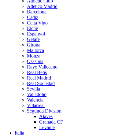
Athletic Club
Atletico Madrid
Barcelona
Cadiz
Celta Vigo
Elche
Espanyol
Getafe
Girona
Mallorca
Monza
Osasuna
Rayo Vallecano
Real Betis
Real Madrid
Real Sociedad
Sevilla
Valladolid
Valencia
Villarreal
Segunda Division
Alaves
Granada CF
Levante
Italia