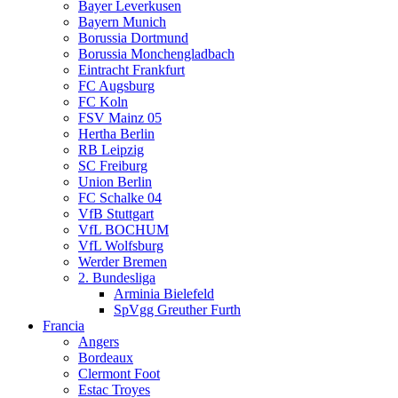
Bayer Leverkusen
Bayern Munich
Borussia Dortmund
Borussia Monchengladbach
Eintracht Frankfurt
FC Augsburg
FC Koln
FSV Mainz 05
Hertha Berlin
RB Leipzig
SC Freiburg
Union Berlin
FC Schalke 04
VfB Stuttgart
VfL BOCHUM
VfL Wolfsburg
Werder Bremen
2. Bundesliga
Arminia Bielefeld
SpVgg Greuther Furth
Francia
Angers
Bordeaux
Clermont Foot
Estac Troyes