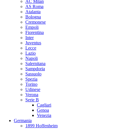
AC Milan
AS Roma
Atalanta
Bologna
Cremonese
Empoli
Fiorentina
Inter
Juventus
Lecce
Lazio
Napoli
Salernitana
Sampdoria
Sassuolo
Spezia
Torino
Udinese
Verona
Serie B
Cagliari
Genoa
Venezia
Germania
1899 Hoffenheim