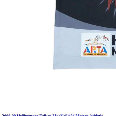
2008-09 Heilbronner Falken MacNeil #24 Metzen Athletic