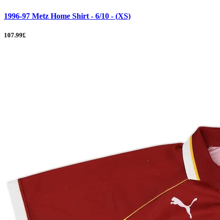
1996-97 Metz Home Shirt - 6/10 - (XS)
107.99£