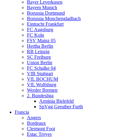
Bayer Leverkusen
Bayern Munich
Borussia Dortmund
Borussia Monchengladbach
Eintracht Frankfurt
FC Augsburg
FC Koln
FSV Mainz 05
Hertha Berlin
RB Leipzig
SC Freiburg
Union Berlin
FC Schalke 04
VfB Stuttgart
VfL BOCHUM
VfL Wolfsburg
Werder Bremen
2. Bundesliga
Arminia Bielefeld
SpVgg Greuther Furth
Francia
Angers
Bordeaux
Clermont Foot
Estac Troyes