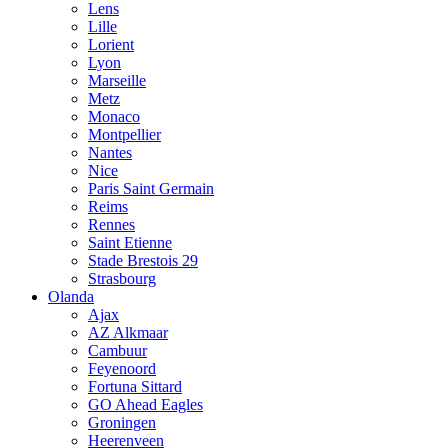
Lens
Lille
Lorient
Lyon
Marseille
Metz
Monaco
Montpellier
Nantes
Nice
Paris Saint Germain
Reims
Rennes
Saint Etienne
Stade Brestois 29
Strasbourg
Olanda
Ajax
AZ Alkmaar
Cambuur
Feyenoord
Fortuna Sittard
GO Ahead Eagles
Groningen
Heerenveen