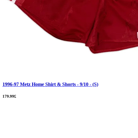
1996-97 Metz Home Shirt & Shorts - 9/10 - (S)
179.99£