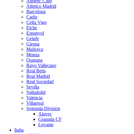
Athletic Club
Atletico Madrid
Barcelona
Cadiz
Celta Vigo
Elche
Espanyol
Getafe
Girona
Mallorca
Monza
Osasuna
Rayo Vallecano
Real Betis
Real Madrid
Real Sociedad
Sevilla
Valladolid
Valencia
Villarreal
Segunda Division
Alaves
Granada CF
Levante
Italia