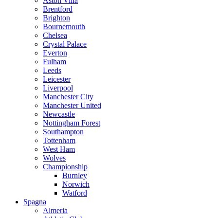
Aston Villa
Brentford
Brighton
Bournemouth
Chelsea
Crystal Palace
Everton
Fulham
Leeds
Leicester
Liverpool
Manchester City
Manchester United
Newcastle
Nottingham Forest
Southampton
Tottenham
West Ham
Wolves
Championship
Burnley
Norwich
Watford
Spagna
Almeria