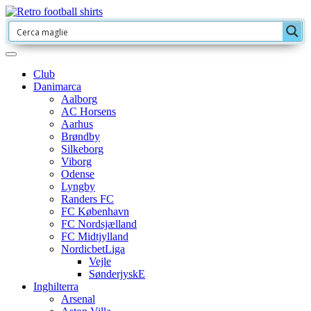
Club
Danimarca
Aalborg
AC Horsens
Aarhus
Brøndby
Silkeborg
Viborg
Odense
Lyngby
Randers FC
FC København
FC Nordsjælland
FC Midtjylland
NordicbetLiga
Vejle
SønderjyskE
Inghilterra
Arsenal