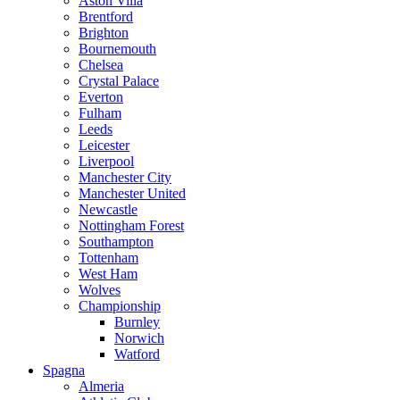
Aston Villa
Brentford
Brighton
Bournemouth
Chelsea
Crystal Palace
Everton
Fulham
Leeds
Leicester
Liverpool
Manchester City
Manchester United
Newcastle
Nottingham Forest
Southampton
Tottenham
West Ham
Wolves
Championship
Burnley
Norwich
Watford
Spagna
Almeria