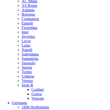
AC Milan
AS Roma
Atalanta
Bologna
Cremonese
Empoli
Fiorentina
Inter
Juventus
Lecce
Lazio
Napoli
Salernitana
Sampdoria
Sassuolo
Spezia
Torino
Udinese
Verona
Serie B
Cagliari
Genoa
Venezia
Germania
1899 Hoffenheim