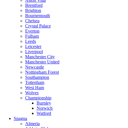
Aston Villa
Brentford
Brighton
Bournemouth
Chelsea
Crystal Palace
Everton
Fulham
Leeds
Leicester
Liverpool
Manchester City
Manchester United
Newcastle
Nottingham Forest
Southampton
Tottenham
West Ham
Wolves
Championship
Burnley
Norwich
Watford
Spagna
Almeria