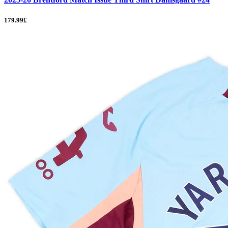
179.99£