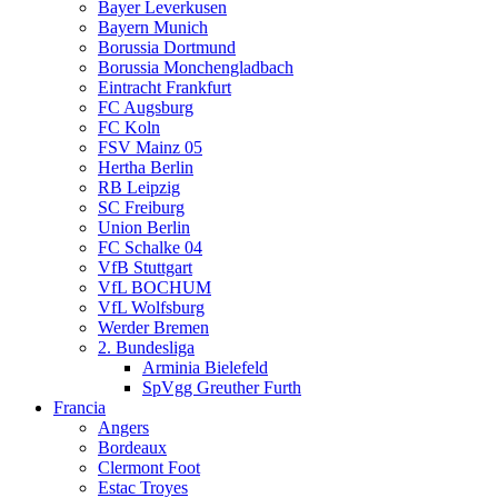
Bayer Leverkusen
Bayern Munich
Borussia Dortmund
Borussia Monchengladbach
Eintracht Frankfurt
FC Augsburg
FC Koln
FSV Mainz 05
Hertha Berlin
RB Leipzig
SC Freiburg
Union Berlin
FC Schalke 04
VfB Stuttgart
VfL BOCHUM
VfL Wolfsburg
Werder Bremen
2. Bundesliga
Arminia Bielefeld
SpVgg Greuther Furth
Francia
Angers
Bordeaux
Clermont Foot
Estac Troyes