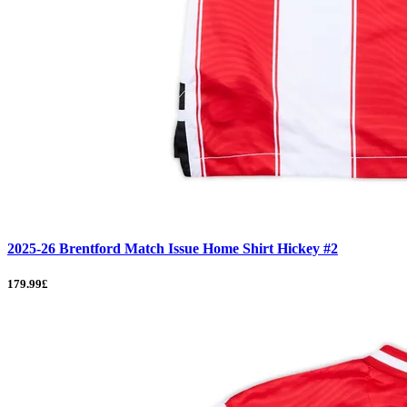
2025-26 Brentford Match Issue Home Shirt Hickey #2
179.99£