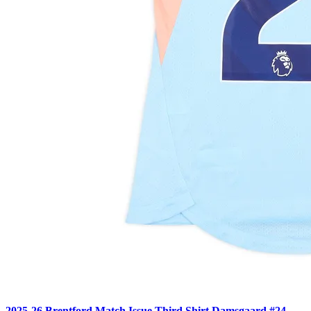
2025-26 Brentford Match Issue Third Shirt Damsgaard #24