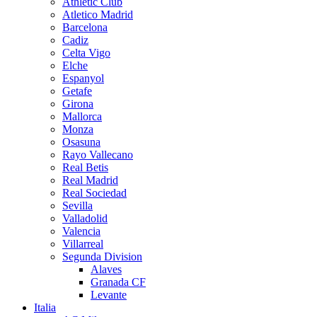
Athletic Club
Atletico Madrid
Barcelona
Cadiz
Celta Vigo
Elche
Espanyol
Getafe
Girona
Mallorca
Monza
Osasuna
Rayo Vallecano
Real Betis
Real Madrid
Real Sociedad
Sevilla
Valladolid
Valencia
Villarreal
Segunda Division
Alaves
Granada CF
Levante
Italia