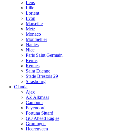
Lens
Lille
Lorient
Lyon
Marseille
Metz
Monaco
Montpellier
Nantes
Nice
Paris Saint Germain
Reims
Rennes
Saint Etienne
Stade Brestois 29
Strasbourg
Olanda
Ajax
AZ Alkmaar
Cambuur
Feyenoord
Fortuna Sittard
GO Ahead Eagles
Groningen
Heerenveen