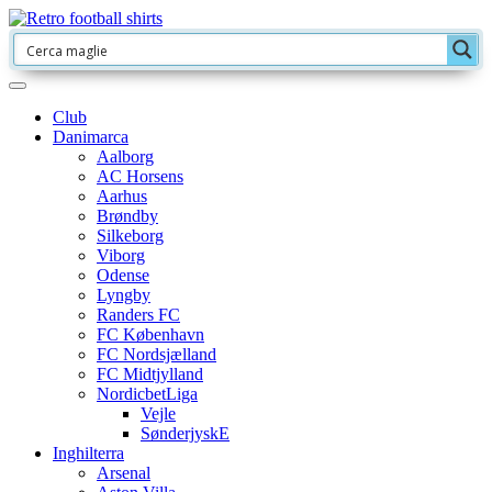
Club
Danimarca
Aalborg
AC Horsens
Aarhus
Brøndby
Silkeborg
Viborg
Odense
Lyngby
Randers FC
FC København
FC Nordsjælland
FC Midtjylland
NordicbetLiga
Vejle
SønderjyskE
Inghilterra
Arsenal