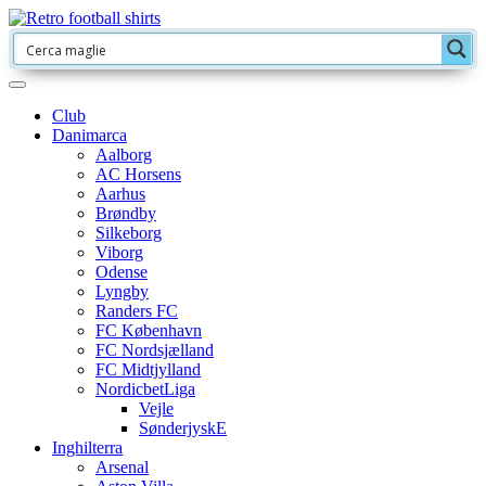
Club
Danimarca
Aalborg
AC Horsens
Aarhus
Brøndby
Silkeborg
Viborg
Odense
Lyngby
Randers FC
FC København
FC Nordsjælland
FC Midtjylland
NordicbetLiga
Vejle
SønderjyskE
Inghilterra
Arsenal