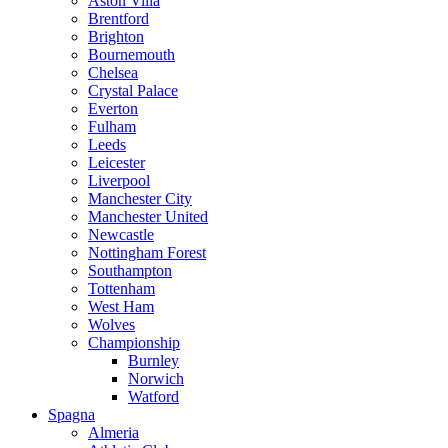
Aston Villa
Brentford
Brighton
Bournemouth
Chelsea
Crystal Palace
Everton
Fulham
Leeds
Leicester
Liverpool
Manchester City
Manchester United
Newcastle
Nottingham Forest
Southampton
Tottenham
West Ham
Wolves
Championship
Burnley
Norwich
Watford
Spagna
Almeria