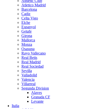
Athletic Club
Atletico Madrid
Barcelona
Cadiz
Celta Vigo
Elche
Espanyol
Getafe
Girona
Mallorca
Monza
Osasuna
Rayo Vallecano
Real Betis
Real Madrid
Real Sociedad
Sevilla
Valladolid
Valencia
Villarreal
Segunda Division
Alaves
Granada CF
Levante
Italia