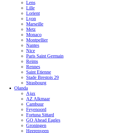
Lens
Lille
Lorient
Lyon
Marseille
Metz
Monaco
Montpellier
Nantes
Nice
Paris Saint Germain
Reims
Rennes
Saint Etienne
Stade Brestois 29
Strasbourg
Olanda
Ajax
AZ Alkmaar
Cambuur
Feyenoord
Fortuna Sittard
GO Ahead Eagles
Groningen
Heerenveen