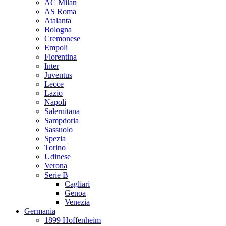
AC Milan
AS Roma
Atalanta
Bologna
Cremonese
Empoli
Fiorentina
Inter
Juventus
Lecce
Lazio
Napoli
Salernitana
Sampdoria
Sassuolo
Spezia
Torino
Udinese
Verona
Serie B
Cagliari
Genoa
Venezia
Germania
1899 Hoffenheim