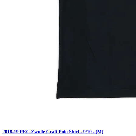
2018-19 PEC Zwolle Craft Polo Shirt - 9/10 - (M)