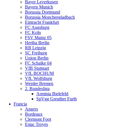
Bayer Leverkusen
Bayern Munich
Borussia Dortmund
Borussia Monchengladbach
Eintracht Frankfurt
FC Augsburg
FC Koln
FSV Mainz 05
Hertha Berlin
RB Leipzig
SC Freiburg
Union Berlin
FC Schalke 04
VfB Stuttgart
VfL BOCHUM
VfL Wolfsburg
Werder Bremen
2. Bundesliga
Arminia Bielefeld
SpVgg Greuther Furth
Francia
Angers
Bordeaux
Clermont Foot
Estac Troyes