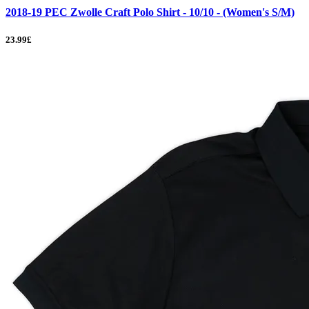
2018-19 PEC Zwolle Craft Polo Shirt - 10/10 - (Women's S/M)
23.99£