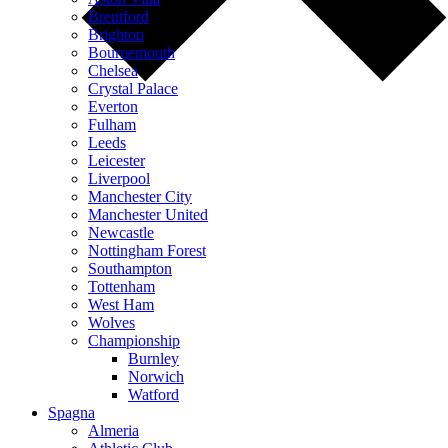
Brentford
Brighton
Bournemouth
Chelsea
Crystal Palace
Everton
Fulham
Leeds
Leicester
Liverpool
Manchester City
Manchester United
Newcastle
Nottingham Forest
Southampton
Tottenham
West Ham
Wolves
Championship
Burnley
Norwich
Watford
Spagna
Almeria