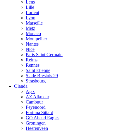
Lens
Lille
Lorient
Lyon
Marseille
Metz
Monaco
Montpellier
Nantes
Nice
Paris Saint Germain
Reims
Rennes
Saint Etienne
Stade Brestois 29
Strasbourg
Olanda
Ajax
AZ Alkmaar
Cambuur
Feyenoord
Fortuna Sittard
GO Ahead Eagles
Groningen
Heerenveen