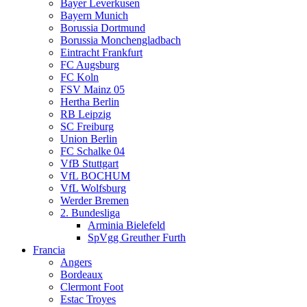
Bayer Leverkusen
Bayern Munich
Borussia Dortmund
Borussia Monchengladbach
Eintracht Frankfurt
FC Augsburg
FC Koln
FSV Mainz 05
Hertha Berlin
RB Leipzig
SC Freiburg
Union Berlin
FC Schalke 04
VfB Stuttgart
VfL BOCHUM
VfL Wolfsburg
Werder Bremen
2. Bundesliga
Arminia Bielefeld
SpVgg Greuther Furth
Francia
Angers
Bordeaux
Clermont Foot
Estac Troyes