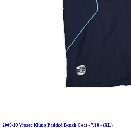
2009-10 Vitesse Klupp Padded Bench Coat - 7/10 - (XL)