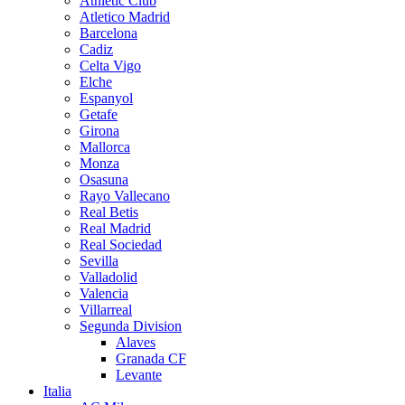
Athletic Club
Atletico Madrid
Barcelona
Cadiz
Celta Vigo
Elche
Espanyol
Getafe
Girona
Mallorca
Monza
Osasuna
Rayo Vallecano
Real Betis
Real Madrid
Real Sociedad
Sevilla
Valladolid
Valencia
Villarreal
Segunda Division
Alaves
Granada CF
Levante
Italia