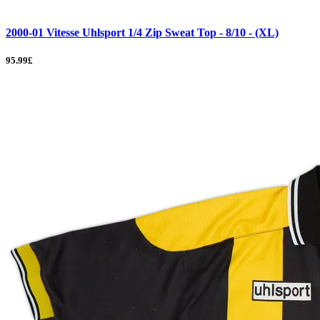
2000-01 Vitesse Uhlsport 1/4 Zip Sweat Top - 8/10 - (XL)
95.99£