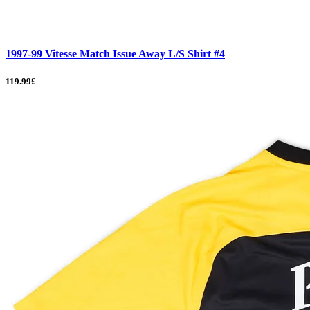
1997-99 Vitesse Match Issue Away L/S Shirt #4
119.99£