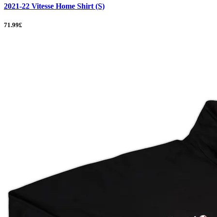
2021-22 Vitesse Home Shirt (S)
71.99£