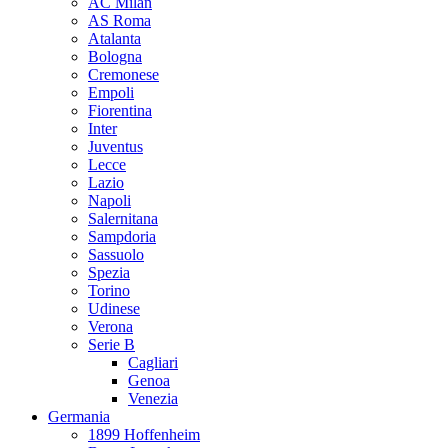
AC Milan
AS Roma
Atalanta
Bologna
Cremonese
Empoli
Fiorentina
Inter
Juventus
Lecce
Lazio
Napoli
Salernitana
Sampdoria
Sassuolo
Spezia
Torino
Udinese
Verona
Serie B
Cagliari
Genoa
Venezia
Germania
1899 Hoffenheim