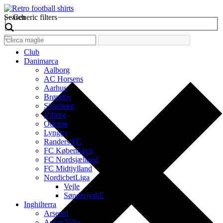
Search
Generic filters
Club
Danimarca
Aalborg
AC Horsens
Aarhus
Brøndby
Silkeborg
Viborg
Odense
Lyngby
Randers FC
FC København
FC Nordsjælland
FC Midtjylland
NordicbetLiga
Vejle
SønderjyskE
Inghilterra
Arsenal
Aston Villa