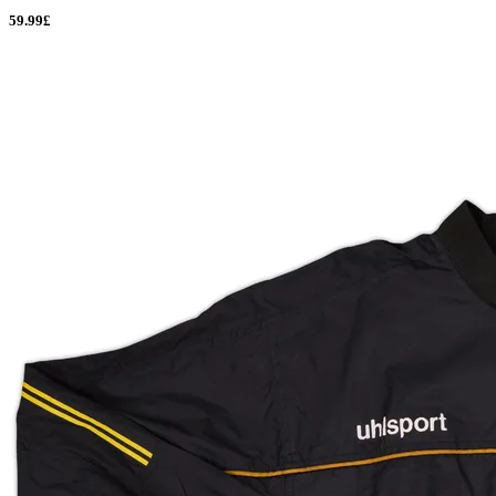
59.99£