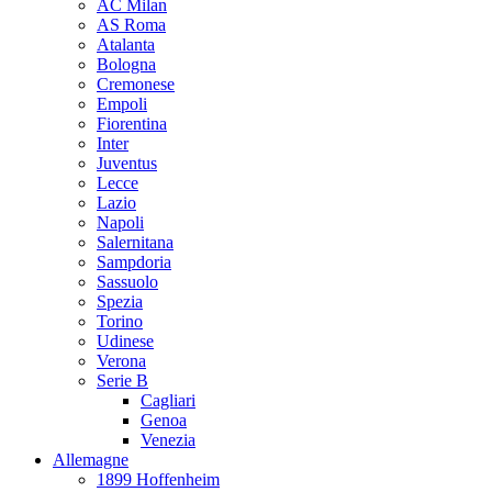
AC Milan
AS Roma
Atalanta
Bologna
Cremonese
Empoli
Fiorentina
Inter
Juventus
Lecce
Lazio
Napoli
Salernitana
Sampdoria
Sassuolo
Spezia
Torino
Udinese
Verona
Serie B
Cagliari
Genoa
Venezia
Allemagne
1899 Hoffenheim