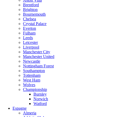
Aston Villa
Brentford
Brighton
Bournemouth
Chelsea
Crystal Palace
Everton
Fulham
Leeds
Leicester
Liverpool
Manchester City
Manchester United
Newcastle
Nottingham Forest
Southampton
Tottenham
West Ham
Wolves
Championship
Burnley
Norwich
Watford
Espagne
Almeria