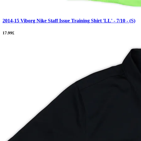
2014-15 Viborg Nike Staff Issue Training Shirt 'LL' - 7/10 - (S)
17.99£