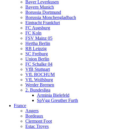
Bayer Leverkusen
Bayern Munich
Borussia Dortmund
Borussia Monchengladbach
Eintracht Frankfurt
FC Augsburg
FC Koln
FSV Mainz 05
Hertha Berlin
RB Leipzig
SC Freiburg
Union Berlin
FC Schalke 04
VfB Stuttgart
VfL BOCHUM
VfL Wolfsburg
Werder Bremen
2. Bundesliga
Arminia Bielefeld
SpVgg Greuther Furth
France
Angers
Bordeaux
Clermont Foot
Estac Troyes