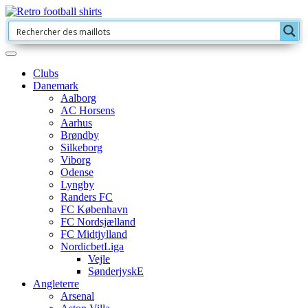
Clubs
Danemark
Aalborg
AC Horsens
Aarhus
Brøndby
Silkeborg
Viborg
Odense
Lyngby
Randers FC
FC København
FC Nordsjælland
FC Midtjylland
NordicbetLiga
Vejle
SønderjyskE
Angleterre
Arsenal