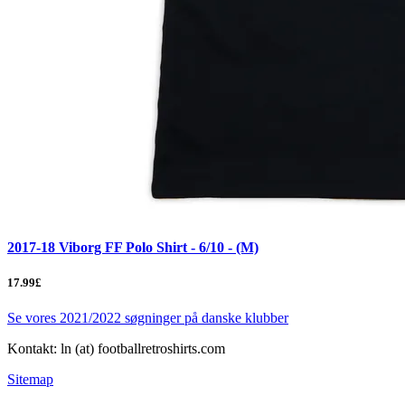
2017-18 Viborg FF Polo Shirt - 6/10 - (M)
17.99£
Se vores 2021/2022 søgninger på danske klubber
Kontakt: ln (at) footballretroshirts.com
Sitemap