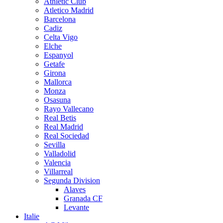
Athletic Club
Atletico Madrid
Barcelona
Cadiz
Celta Vigo
Elche
Espanyol
Getafe
Girona
Mallorca
Monza
Osasuna
Rayo Vallecano
Real Betis
Real Madrid
Real Sociedad
Sevilla
Valladolid
Valencia
Villarreal
Segunda Division
Alaves
Granada CF
Levante
Italie