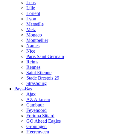
Lens
Lille
Lorient
Lyon
Marseille
Metz
Monaco
Montpellier
Nantes
Nice
Paris Saint Germain
Reims
Rennes
Saint Etienne
Stade Brestois 29
Strasbourg
Pays-Bas
Ajax
AZ Alkmaar
Cambuur
Feyenoord
Fortuna Sittard
GO Ahead Eagles
Groningen
Heerenveen