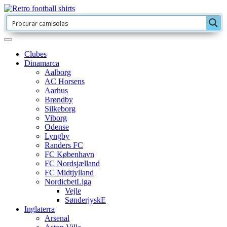
Clubes
Dinamarca
Aalborg
AC Horsens
Aarhus
Brøndby
Silkeborg
Viborg
Odense
Lyngby
Randers FC
FC København
FC Nordsjælland
FC Midtjylland
NordicbetLiga
Vejle
SønderjyskE
Inglaterra
Arsenal