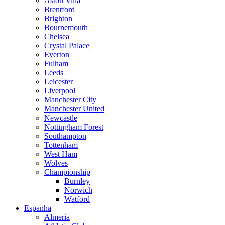
Aston Villa
Brentford
Brighton
Bournemouth
Chelsea
Crystal Palace
Everton
Fulham
Leeds
Leicester
Liverpool
Manchester City
Manchester United
Newcastle
Nottingham Forest
Southampton
Tottenham
West Ham
Wolves
Championship
Burnley
Norwich
Watford
Espanha
Almeria