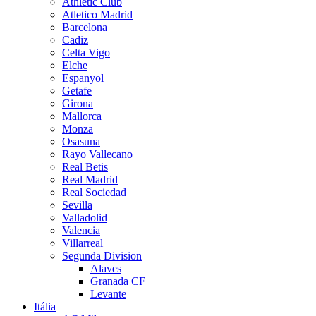
Athletic Club
Atletico Madrid
Barcelona
Cadiz
Celta Vigo
Elche
Espanyol
Getafe
Girona
Mallorca
Monza
Osasuna
Rayo Vallecano
Real Betis
Real Madrid
Real Sociedad
Sevilla
Valladolid
Valencia
Villarreal
Segunda Division
Alaves
Granada CF
Levante
Itália