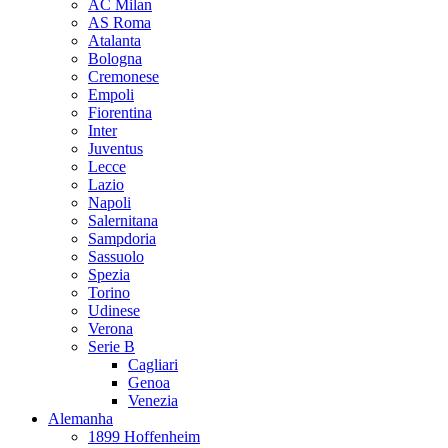
AC Milan
AS Roma
Atalanta
Bologna
Cremonese
Empoli
Fiorentina
Inter
Juventus
Lecce
Lazio
Napoli
Salernitana
Sampdoria
Sassuolo
Spezia
Torino
Udinese
Verona
Serie B
Cagliari
Genoa
Venezia
Alemanha
1899 Hoffenheim