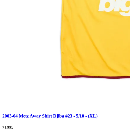
2003-04 Metz Away Shirt Djiba #23 - 5/10 - (XL)
71.99£