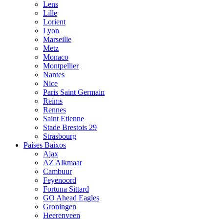
Lens
Lille
Lorient
Lyon
Marseille
Metz
Monaco
Montpellier
Nantes
Nice
Paris Saint Germain
Reims
Rennes
Saint Etienne
Stade Brestois 29
Strasbourg
Países Baixos
Ajax
AZ Alkmaar
Cambuur
Feyenoord
Fortuna Sittard
GO Ahead Eagles
Groningen
Heerenveen