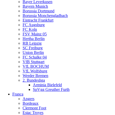
Bayer Leverkusen
Bayern Munich
Borussia Dortmund
Borussia Monchengladbach
Eintracht Frankfurt
FC Augsburg
FC Koln
FSV Mainz 05
Hertha Berlin
RB Leipzig
SC Freiburg
Union Berlin
FC Schalke 04
VfB Stuttgart
VfL BOCHUM
VfL Wolfsburg
Werder Bremen
2. Bundesliga
Arminia Bielefeld
SpVgg Greuther Furth
França
Angers
Bordeaux
Clermont Foot
Estac Troyes