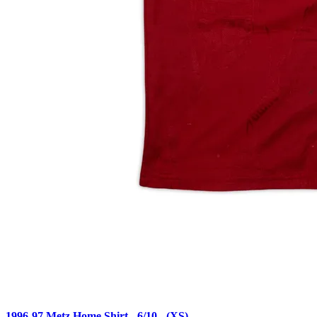
1996-97 Metz Home Shirt - 6/10 - (XS)