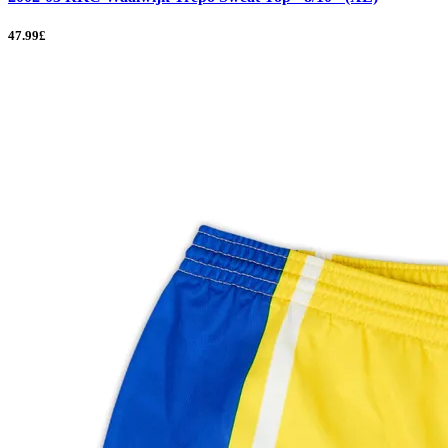
47.99£