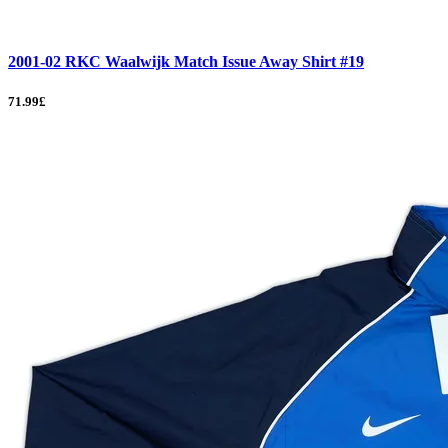
2001-02 RKC Waalwijk Match Issue Away Shirt #19
71.99£