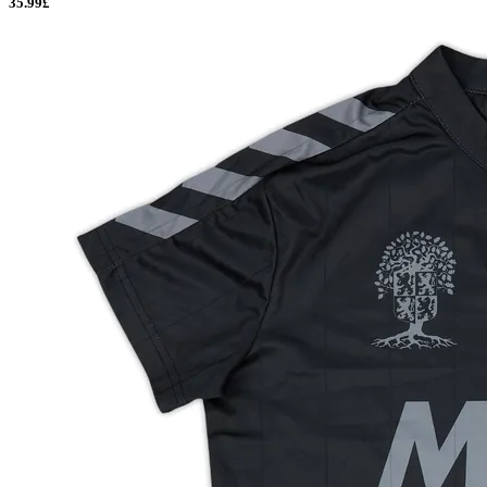
35.99£