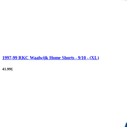
1997-99 RKC Waalwijk Home Shorts - 9/10 - (XL)
41.99£