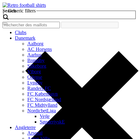
Search
Generic filters
Clubs
Danemark
Aalborg
AC Horsens
Aarhus
Brøndby
Silkeborg
Viborg
Odense
Lyngby
Randers FC
FC København
FC Nordsjælland
FC Midtjylland
NordicbetLiga
Vejle
SønderjyskE
Angleterre
Arsenal
Aston Villa