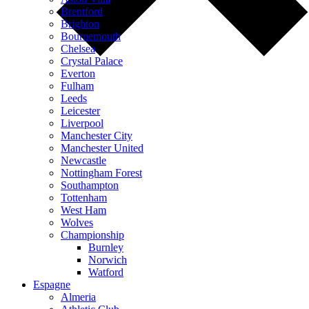
Brentford
Brighton
Bournemouth
Chelsea
Crystal Palace
Everton
Fulham
Leeds
Leicester
Liverpool
Manchester City
Manchester United
Newcastle
Nottingham Forest
Southampton
Tottenham
West Ham
Wolves
Championship
Burnley
Norwich
Watford
Espagne
Almeria