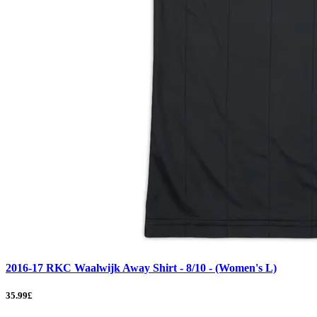
2016-17 RKC Waalwijk Away Shirt - 8/10 - (Women's L)
35.99£