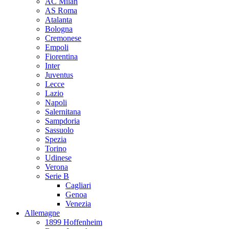
AC Milan
AS Roma
Atalanta
Bologna
Cremonese
Empoli
Fiorentina
Inter
Juventus
Lecce
Lazio
Napoli
Salernitana
Sampdoria
Sassuolo
Spezia
Torino
Udinese
Verona
Serie B
Cagliari
Genoa
Venezia
Allemagne
1899 Hoffenheim