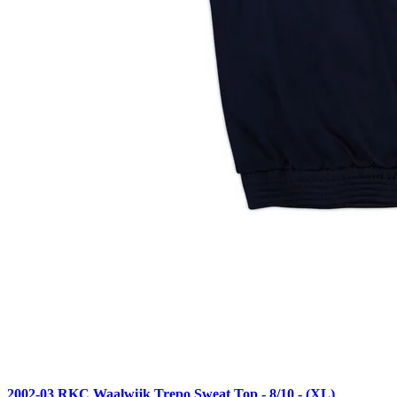
2002-03 RKC Waalwijk Trepo Sweat Top - 8/10 - (XL)