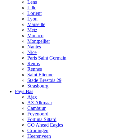
Lens
Lille
Lorient
Lyon
Marseille
Metz
Monaco
Montpellier
Nantes
Nice
Paris Saint Germain
Reims
Rennes
Saint Etienne
Stade Brestois 29
Strasbourg
Pays-Bas
Ajax
AZ Alkmaar
Cambuur
Feyenoord
Fortuna Sittard
GO Ahead Eagles
Groningen
Heerenveen