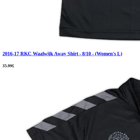
2016-17 RKC Waalwijk Away Shirt - 8/10 - (Women's L)
35.99£