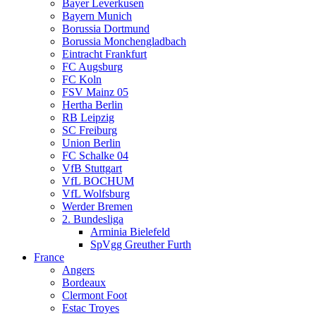
Bayer Leverkusen
Bayern Munich
Borussia Dortmund
Borussia Monchengladbach
Eintracht Frankfurt
FC Augsburg
FC Koln
FSV Mainz 05
Hertha Berlin
RB Leipzig
SC Freiburg
Union Berlin
FC Schalke 04
VfB Stuttgart
VfL BOCHUM
VfL Wolfsburg
Werder Bremen
2. Bundesliga
Arminia Bielefeld
SpVgg Greuther Furth
France
Angers
Bordeaux
Clermont Foot
Estac Troyes