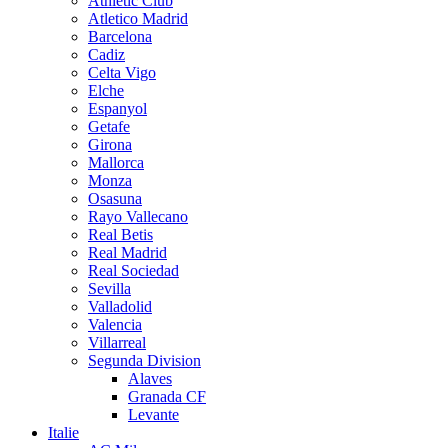
Athletic Club
Atletico Madrid
Barcelona
Cadiz
Celta Vigo
Elche
Espanyol
Getafe
Girona
Mallorca
Monza
Osasuna
Rayo Vallecano
Real Betis
Real Madrid
Real Sociedad
Sevilla
Valladolid
Valencia
Villarreal
Segunda Division
Alaves
Granada CF
Levante
Italie