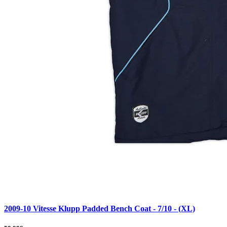
2009-10 Vitesse Klupp Padded Bench Coat - 7/10 - (XL)