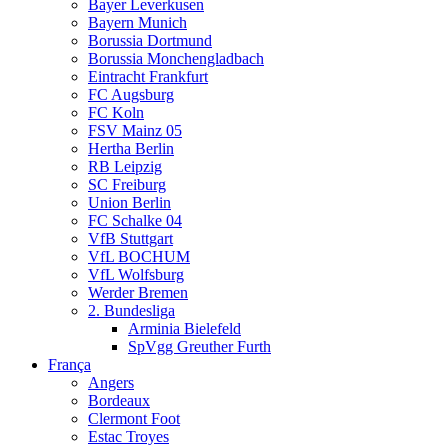
Bayer Leverkusen
Bayern Munich
Borussia Dortmund
Borussia Monchengladbach
Eintracht Frankfurt
FC Augsburg
FC Koln
FSV Mainz 05
Hertha Berlin
RB Leipzig
SC Freiburg
Union Berlin
FC Schalke 04
VfB Stuttgart
VfL BOCHUM
VfL Wolfsburg
Werder Bremen
2. Bundesliga
Arminia Bielefeld
SpVgg Greuther Furth
França
Angers
Bordeaux
Clermont Foot
Estac Troyes