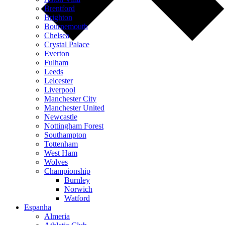
Brentford
Brighton
Bournemouth
Chelsea
Crystal Palace
Everton
Fulham
Leeds
Leicester
Liverpool
Manchester City
Manchester United
Newcastle
Nottingham Forest
Southampton
Tottenham
West Ham
Wolves
Championship
Burnley
Norwich
Watford
Espanha
Almeria