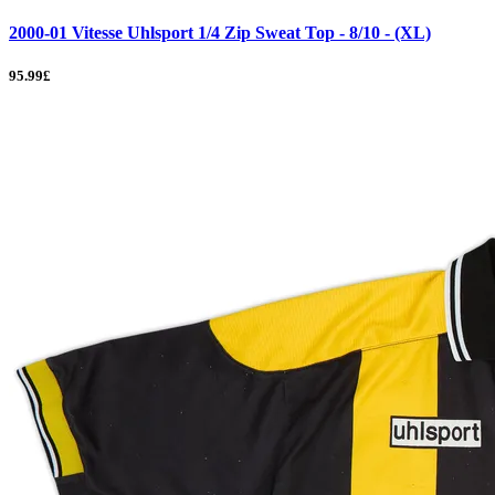
2000-01 Vitesse Uhlsport 1/4 Zip Sweat Top - 8/10 - (XL)
95.99£