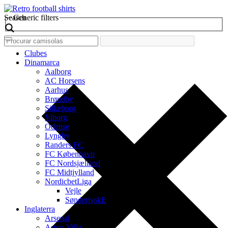
Search
Generic filters
Clubes
Dinamarca
Aalborg
AC Horsens
Aarhus
Brøndby
Silkeborg
Viborg
Odense
Lyngby
Randers FC
FC København
FC Nordsjælland
FC Midtjylland
NordicbetLiga
Vejle
SønderjyskE
Inglaterra
Arsenal
Aston Villa