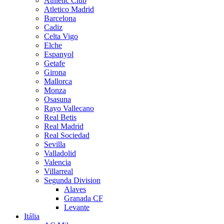
Athletic Club
Atletico Madrid
Barcelona
Cadiz
Celta Vigo
Elche
Espanyol
Getafe
Girona
Mallorca
Monza
Osasuna
Rayo Vallecano
Real Betis
Real Madrid
Real Sociedad
Sevilla
Valladolid
Valencia
Villarreal
Segunda Division
Alaves
Granada CF
Levante
Itália