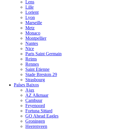
Lens
Lille
Lorient
Lyon
Marseille
Metz
Monaco
Montpellier
Nantes
Nice
Paris Saint Germain
Reims
Rennes
Saint Etienne
Stade Brestois 29
Strasbourg
Países Baixos
Ajax
AZ Alkmaar
Cambuur
Feyenoord
Fortuna Sittard
GO Ahead Eagles
Groningen
Heerenveen