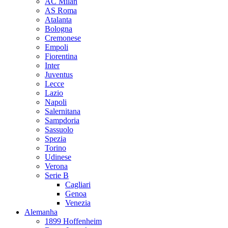
AC Milan
AS Roma
Atalanta
Bologna
Cremonese
Empoli
Fiorentina
Inter
Juventus
Lecce
Lazio
Napoli
Salernitana
Sampdoria
Sassuolo
Spezia
Torino
Udinese
Verona
Serie B
Cagliari
Genoa
Venezia
Alemanha
1899 Hoffenheim