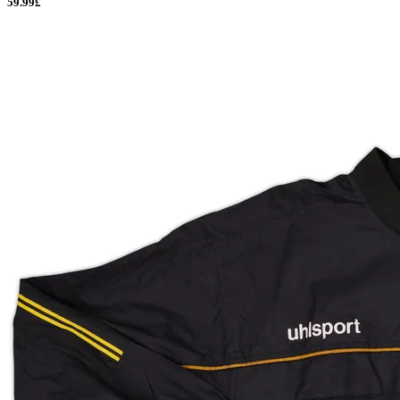
59.99£