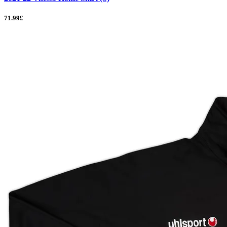
71.99£