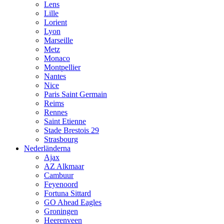
Lens
Lille
Lorient
Lyon
Marseille
Metz
Monaco
Montpellier
Nantes
Nice
Paris Saint Germain
Reims
Rennes
Saint Etienne
Stade Brestois 29
Strasbourg
Nederländerna
Ajax
AZ Alkmaar
Cambuur
Feyenoord
Fortuna Sittard
GO Ahead Eagles
Groningen
Heerenveen