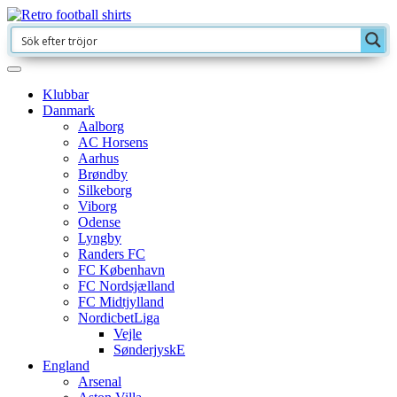
Klubbar
Danmark
Aalborg
AC Horsens
Aarhus
Brøndby
Silkeborg
Viborg
Odense
Lyngby
Randers FC
FC København
FC Nordsjælland
FC Midtjylland
NordicbetLiga
Vejle
SønderjyskE
England
Arsenal