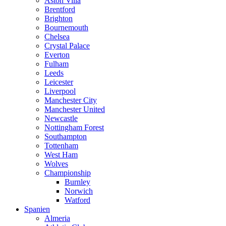
Aston Villa
Brentford
Brighton
Bournemouth
Chelsea
Crystal Palace
Everton
Fulham
Leeds
Leicester
Liverpool
Manchester City
Manchester United
Newcastle
Nottingham Forest
Southampton
Tottenham
West Ham
Wolves
Championship
Burnley
Norwich
Watford
Spanien
Almeria