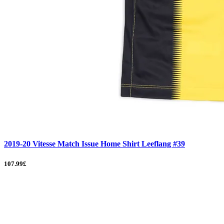
2019-20 Vitesse Match Issue Home Shirt Leeflang #39
107.99£