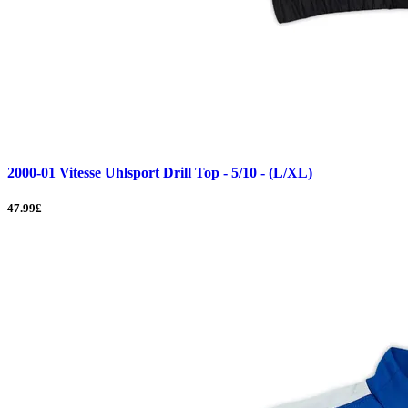
2000-01 Vitesse Uhlsport Drill Top - 5/10 - (L/XL)
47.99£