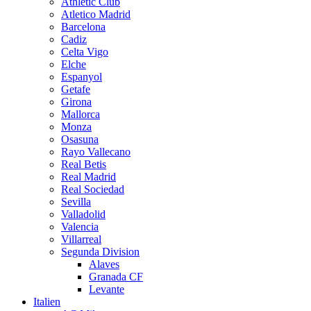
Athletic Club
Atletico Madrid
Barcelona
Cadiz
Celta Vigo
Elche
Espanyol
Getafe
Girona
Mallorca
Monza
Osasuna
Rayo Vallecano
Real Betis
Real Madrid
Real Sociedad
Sevilla
Valladolid
Valencia
Villarreal
Segunda Division
Alaves
Granada CF
Levante
Italien