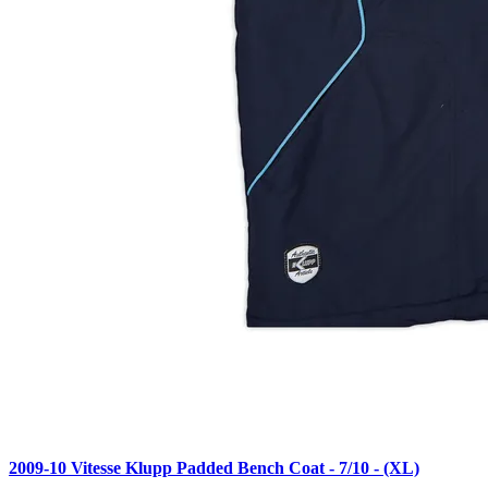
2009-10 Vitesse Klupp Padded Bench Coat - 7/10 - (XL)