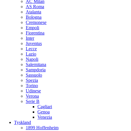
AC Milan
AS Roma
Atalanta
Bologna
Cremonese
Empoli
Fiorentina
Inter
Juventus
Lecce
Lazio
Napoli
Salernitana
Sampdoria
Sassuolo
Spezia
Torino
Udinese
Verona
Serie B
Cagliari
Genoa
Venezia
Tyskland
1899 Hoffenheim