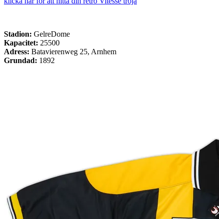
klicka här för att hitta din retro Vitesse tröja
Stadion:
GelreDome
Kapacitet:
25500
Adress:
Batavierenweg 25, Arnhem
Grundad:
1892