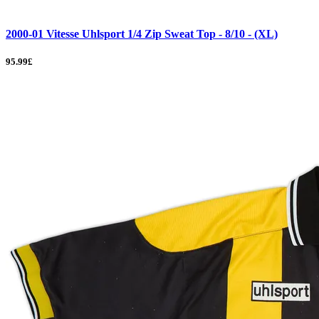
2000-01 Vitesse Uhlsport 1/4 Zip Sweat Top - 8/10 - (XL)
95.99£