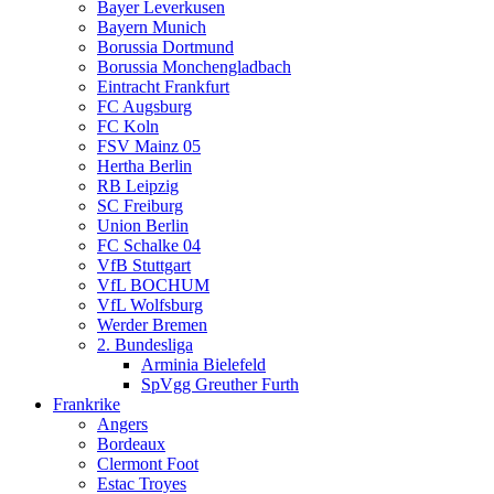
Bayer Leverkusen
Bayern Munich
Borussia Dortmund
Borussia Monchengladbach
Eintracht Frankfurt
FC Augsburg
FC Koln
FSV Mainz 05
Hertha Berlin
RB Leipzig
SC Freiburg
Union Berlin
FC Schalke 04
VfB Stuttgart
VfL BOCHUM
VfL Wolfsburg
Werder Bremen
2. Bundesliga
Arminia Bielefeld
SpVgg Greuther Furth
Frankrike
Angers
Bordeaux
Clermont Foot
Estac Troyes