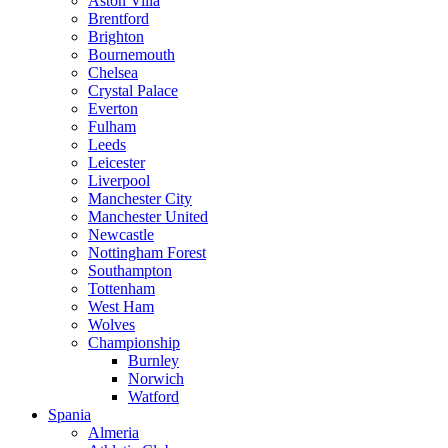
Aston Villa
Brentford
Brighton
Bournemouth
Chelsea
Crystal Palace
Everton
Fulham
Leeds
Leicester
Liverpool
Manchester City
Manchester United
Newcastle
Nottingham Forest
Southampton
Tottenham
West Ham
Wolves
Championship
Burnley
Norwich
Watford
Spania
Almeria