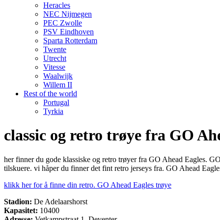
Heracles
NEC Nijmegen
PEC Zwolle
PSV Eindhoven
Sparta Rotterdam
Twente
Utrecht
Vitesse
Waalwijk
Willem II
Rest of the world
Portugal
Tyrkia
classic og retro trøye fra GO A
her finner du gode klassiske og retro trøyer fra GO Ahead Eagles. GO
tilskuere. vi håper du finner det fint retro jerseys fra. GO Ahead Eagles
klikk her for å finne din retro. GO Ahead Eagles trøye
Stadion:
De Adelaarshorst
Kapasitet:
10400
Adresse:
Vetkampstraat 1, Deventer