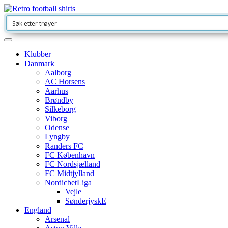
Klubber
Danmark
Aalborg
AC Horsens
Aarhus
Brøndby
Silkeborg
Viborg
Odense
Lyngby
Randers FC
FC København
FC Nordsjælland
FC Midtjylland
NordicbetLiga
Vejle
SønderjyskE
England
Arsenal