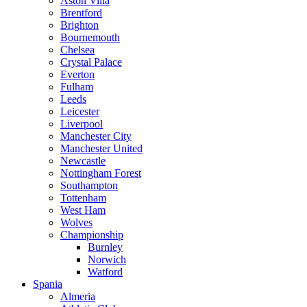
Aston Villa
Brentford
Brighton
Bournemouth
Chelsea
Crystal Palace
Everton
Fulham
Leeds
Leicester
Liverpool
Manchester City
Manchester United
Newcastle
Nottingham Forest
Southampton
Tottenham
West Ham
Wolves
Championship
Burnley
Norwich
Watford
Spania
Almeria