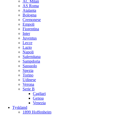
AC Milan
AS Roma
Atalanta
Bologna
Cremonese
Empoli
Fiorentina
Inter
Juventus
Lecce
Lazio
Napoli
Salernitana
Sampdoria
Sassuolo
Spezia
Torino
Udinese
Verona
Serie B
Cagliari
Genoa
Venezia
Tyskland
1899 Hoffenheim