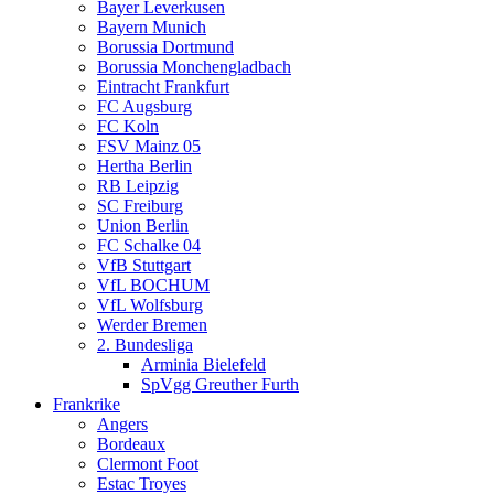
Bayer Leverkusen
Bayern Munich
Borussia Dortmund
Borussia Monchengladbach
Eintracht Frankfurt
FC Augsburg
FC Koln
FSV Mainz 05
Hertha Berlin
RB Leipzig
SC Freiburg
Union Berlin
FC Schalke 04
VfB Stuttgart
VfL BOCHUM
VfL Wolfsburg
Werder Bremen
2. Bundesliga
Arminia Bielefeld
SpVgg Greuther Furth
Frankrike
Angers
Bordeaux
Clermont Foot
Estac Troyes