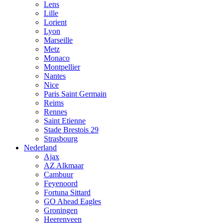
Lens
Lille
Lorient
Lyon
Marseille
Metz
Monaco
Montpellier
Nantes
Nice
Paris Saint Germain
Reims
Rennes
Saint Etienne
Stade Brestois 29
Strasbourg
Nederland
Ajax
AZ Alkmaar
Cambuur
Feyenoord
Fortuna Sittard
GO Ahead Eagles
Groningen
Heerenveen