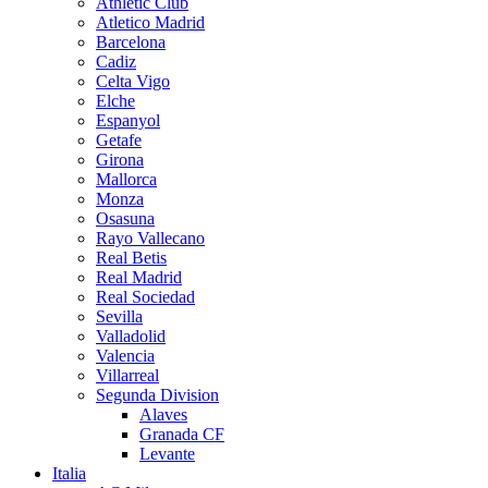
Athletic Club
Atletico Madrid
Barcelona
Cadiz
Celta Vigo
Elche
Espanyol
Getafe
Girona
Mallorca
Monza
Osasuna
Rayo Vallecano
Real Betis
Real Madrid
Real Sociedad
Sevilla
Valladolid
Valencia
Villarreal
Segunda Division
Alaves
Granada CF
Levante
Italia