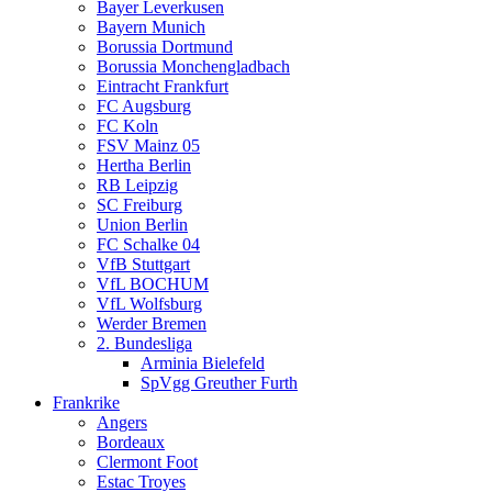
Bayer Leverkusen
Bayern Munich
Borussia Dortmund
Borussia Monchengladbach
Eintracht Frankfurt
FC Augsburg
FC Koln
FSV Mainz 05
Hertha Berlin
RB Leipzig
SC Freiburg
Union Berlin
FC Schalke 04
VfB Stuttgart
VfL BOCHUM
VfL Wolfsburg
Werder Bremen
2. Bundesliga
Arminia Bielefeld
SpVgg Greuther Furth
Frankrike
Angers
Bordeaux
Clermont Foot
Estac Troyes