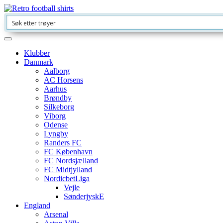
Klubber
Danmark
Aalborg
AC Horsens
Aarhus
Brøndby
Silkeborg
Viborg
Odense
Lyngby
Randers FC
FC København
FC Nordsjælland
FC Midtjylland
NordicbetLiga
Vejle
SønderjyskE
England
Arsenal