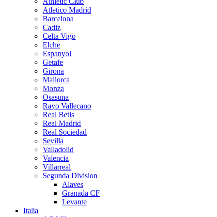
Athletic Club
Atletico Madrid
Barcelona
Cadiz
Celta Vigo
Elche
Espanyol
Getafe
Girona
Mallorca
Monza
Osasuna
Rayo Vallecano
Real Betis
Real Madrid
Real Sociedad
Sevilla
Valladolid
Valencia
Villarreal
Segunda Division
Alaves
Granada CF
Levante
Italia