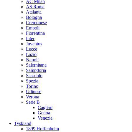
AC Milan
AS Roma
Atalanta
Bologna
Cremonese
Empoli
Fiorentina
Inter
Juventus
Lecce
Lazio
Napoli
Salernitana
Sampdoria
Sassuolo
Spezia
Torino
Udinese
Verona
Serie B
Cagliari
Genoa
Venezia
Tyskland
1899 Hoffenheim