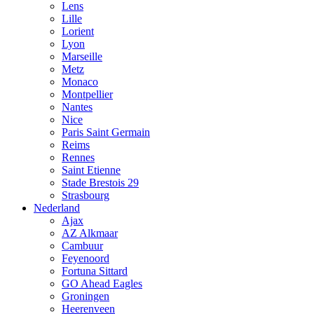
Lens
Lille
Lorient
Lyon
Marseille
Metz
Monaco
Montpellier
Nantes
Nice
Paris Saint Germain
Reims
Rennes
Saint Etienne
Stade Brestois 29
Strasbourg
Nederland
Ajax
AZ Alkmaar
Cambuur
Feyenoord
Fortuna Sittard
GO Ahead Eagles
Groningen
Heerenveen