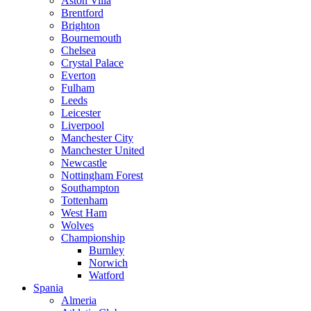
Aston Villa
Brentford
Brighton
Bournemouth
Chelsea
Crystal Palace
Everton
Fulham
Leeds
Leicester
Liverpool
Manchester City
Manchester United
Newcastle
Nottingham Forest
Southampton
Tottenham
West Ham
Wolves
Championship
Burnley
Norwich
Watford
Spania
Almeria