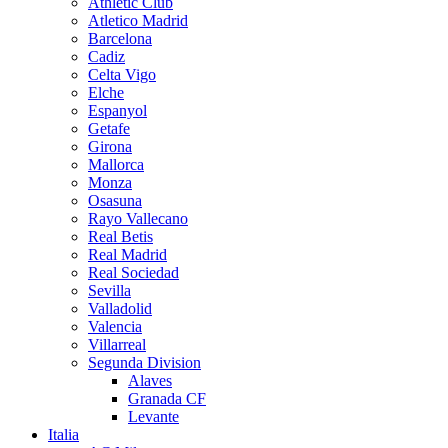
Athletic Club
Atletico Madrid
Barcelona
Cadiz
Celta Vigo
Elche
Espanyol
Getafe
Girona
Mallorca
Monza
Osasuna
Rayo Vallecano
Real Betis
Real Madrid
Real Sociedad
Sevilla
Valladolid
Valencia
Villarreal
Segunda Division
Alaves
Granada CF
Levante
Italia