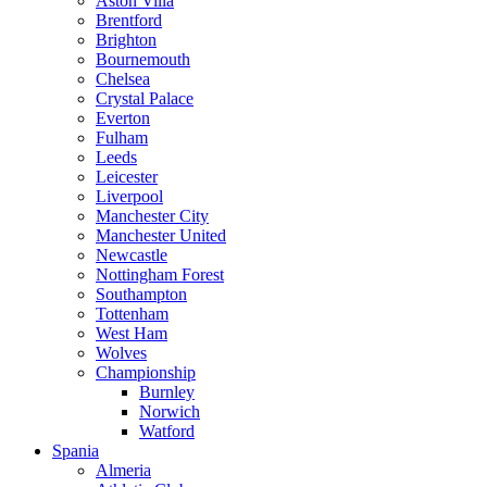
Aston Villa
Brentford
Brighton
Bournemouth
Chelsea
Crystal Palace
Everton
Fulham
Leeds
Leicester
Liverpool
Manchester City
Manchester United
Newcastle
Nottingham Forest
Southampton
Tottenham
West Ham
Wolves
Championship
Burnley
Norwich
Watford
Spania
Almeria