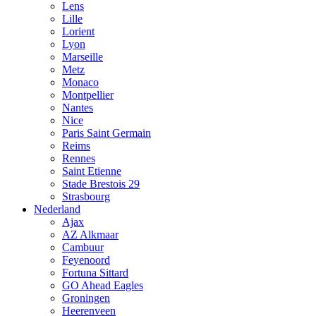
Lens
Lille
Lorient
Lyon
Marseille
Metz
Monaco
Montpellier
Nantes
Nice
Paris Saint Germain
Reims
Rennes
Saint Etienne
Stade Brestois 29
Strasbourg
Nederland
Ajax
AZ Alkmaar
Cambuur
Feyenoord
Fortuna Sittard
GO Ahead Eagles
Groningen
Heerenveen