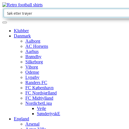
Klubber
Danmark
Aalborg
AC Horsens
Aarhus
Brøndby
Silkeborg
Viborg
Odense
Lyngby
Randers FC
FC København
FC Nordsjælland
FC Midtjylland
NordicbetLiga
Vejle
SønderjyskE
England
Arsenal