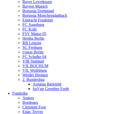
Bayer Leverkusen
Bayern Munich
Borussia Dortmund
Borussia Monchengladbach
Eintracht Frankfurt
FC Augsburg
FC Koln
FSV Mainz 05
Hertha Berlin
RB Leipzig
SC Freiburg
Union Berlin
FC Schalke 04
VfB Stuttgart
VfL BOCHUM
VfL Wolfsburg
Werder Bremen
2. Bundesliga
Arminia Bielefeld
SpVgg Greuther Furth
Frankrike
Angers
Bordeaux
Clermont Foot
Estac Troyes