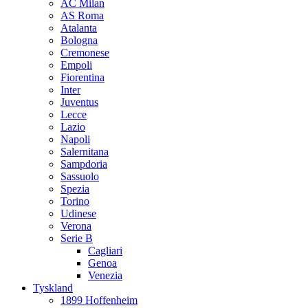
AC Milan
AS Roma
Atalanta
Bologna
Cremonese
Empoli
Fiorentina
Inter
Juventus
Lecce
Lazio
Napoli
Salernitana
Sampdoria
Sassuolo
Spezia
Torino
Udinese
Verona
Serie B
Cagliari
Genoa
Venezia
Tyskland
1899 Hoffenheim