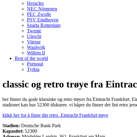
Heracles
NEC Nijmegen
PEC Zwolle
PSV Eindhoven
Sparta Rotterdam
Twente
Utrecht
Vitesse
Waalwijk
Willem II
Rest of the world
Portugal
Tyrkia
classic og retro trøye fra Eintr
her finner du gode klassiske og retro trøyer fra Eintracht Frankfurt.
stadionet kan hus 52300 tilskuere. vi håper du finner det fint retro jerse
klikk her for å finne din retro. Eintracht Frankfurt trøye
Stadion:
Deutsche Bank Park
Kapasitet:
52300
Adresse:
Mörfelder Landstr. 362, Frankfurt am Main