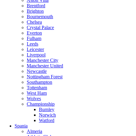
Aston Villa
Brentford
Brighton
Bournemouth
Chelsea
Crystal Palace
Everton
Fulham
Leeds
Leicester
Liverpool
Manchester City
Manchester United
Newcastle
Nottingham Forest
Southampton
Tottenham
West Ham
Wolves
Championship
Burnley
Norwich
Watford
Spania
Almeria