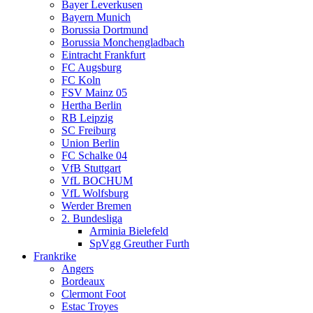
Bayer Leverkusen
Bayern Munich
Borussia Dortmund
Borussia Monchengladbach
Eintracht Frankfurt
FC Augsburg
FC Koln
FSV Mainz 05
Hertha Berlin
RB Leipzig
SC Freiburg
Union Berlin
FC Schalke 04
VfB Stuttgart
VfL BOCHUM
VfL Wolfsburg
Werder Bremen
2. Bundesliga
Arminia Bielefeld
SpVgg Greuther Furth
Frankrike
Angers
Bordeaux
Clermont Foot
Estac Troyes