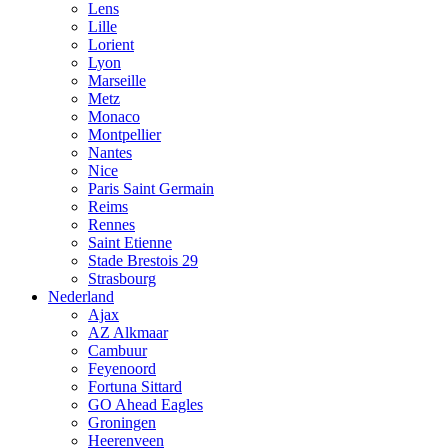
Lens
Lille
Lorient
Lyon
Marseille
Metz
Monaco
Montpellier
Nantes
Nice
Paris Saint Germain
Reims
Rennes
Saint Etienne
Stade Brestois 29
Strasbourg
Nederland
Ajax
AZ Alkmaar
Cambuur
Feyenoord
Fortuna Sittard
GO Ahead Eagles
Groningen
Heerenveen