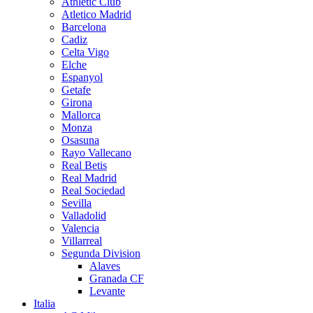
Athletic Club
Atletico Madrid
Barcelona
Cadiz
Celta Vigo
Elche
Espanyol
Getafe
Girona
Mallorca
Monza
Osasuna
Rayo Vallecano
Real Betis
Real Madrid
Real Sociedad
Sevilla
Valladolid
Valencia
Villarreal
Segunda Division
Alaves
Granada CF
Levante
Italia