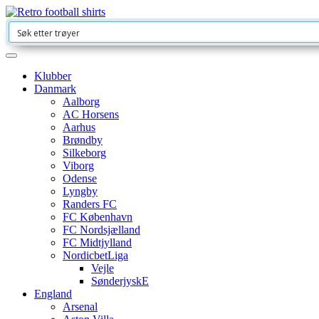
Klubber
Danmark
Aalborg
AC Horsens
Aarhus
Brøndby
Silkeborg
Viborg
Odense
Lyngby
Randers FC
FC København
FC Nordsjælland
FC Midtjylland
NordicbetLiga
Vejle
SønderjyskE
England
Arsenal