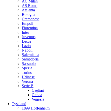
AC Milan
AS Roma
Atalanta
Bologna
Cremonese
Empoli
Fiorentina
Inter
Juventus
Lecce
Lazio
Napoli
Salernitana
Sampdoria
Sassuolo
Spezia
Torino
Udinese
Verona
Serie B
Cagliari
Genoa
Venezia
Tyskland
1899 Hoffenheim