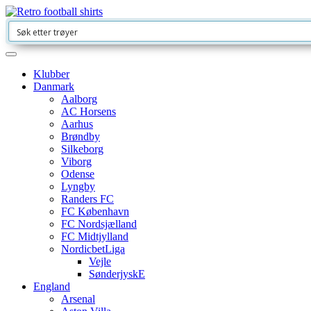
Klubber
Danmark
Aalborg
AC Horsens
Aarhus
Brøndby
Silkeborg
Viborg
Odense
Lyngby
Randers FC
FC København
FC Nordsjælland
FC Midtjylland
NordicbetLiga
Vejle
SønderjyskE
England
Arsenal