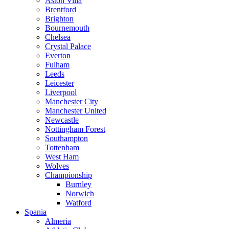
Aston Villa
Brentford
Brighton
Bournemouth
Chelsea
Crystal Palace
Everton
Fulham
Leeds
Leicester
Liverpool
Manchester City
Manchester United
Newcastle
Nottingham Forest
Southampton
Tottenham
West Ham
Wolves
Championship
Burnley
Norwich
Watford
Spania
Almeria