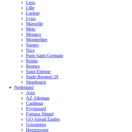
Lens
Lille
Lorient
Lyon
Marseille
Metz
Monaco
Montpellier
Nantes
Nice
Paris Saint Germain
Reims
Rennes
Saint Etienne
Stade Brestois 29
Strasbourg
Nederland
Ajax
AZ Alkmaar
Cambuur
Feyenoord
Fortuna Sittard
GO Ahead Eagles
Groningen
Heerenveen