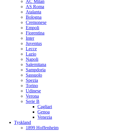
AC Milan
AS Roma
Atalanta
Bologna
Cremonese
Empoli
Fiorentina
Inter
Juventus
Lecce
Lazio
Napoli
Salernitana
Sampdoria
Sassuolo
Spezia
Torino
Udinese
Verona
Serie B
Cagliari
Genoa
Venezia
Tyskland
1899 Hoffenheim