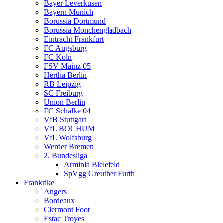
Bayer Leverkusen
Bayern Munich
Borussia Dortmund
Borussia Monchengladbach
Eintracht Frankfurt
FC Augsburg
FC Koln
FSV Mainz 05
Hertha Berlin
RB Leipzig
SC Freiburg
Union Berlin
FC Schalke 04
VfB Stuttgart
VfL BOCHUM
VfL Wolfsburg
Werder Bremen
2. Bundesliga
Arminia Bielefeld
SpVgg Greuther Furth
Frankrike
Angers
Bordeaux
Clermont Foot
Estac Troyes