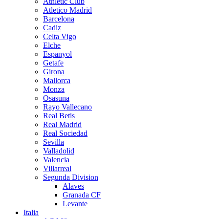
Athletic Club
Atletico Madrid
Barcelona
Cadiz
Celta Vigo
Elche
Espanyol
Getafe
Girona
Mallorca
Monza
Osasuna
Rayo Vallecano
Real Betis
Real Madrid
Real Sociedad
Sevilla
Valladolid
Valencia
Villarreal
Segunda Division
Alaves
Granada CF
Levante
Italia