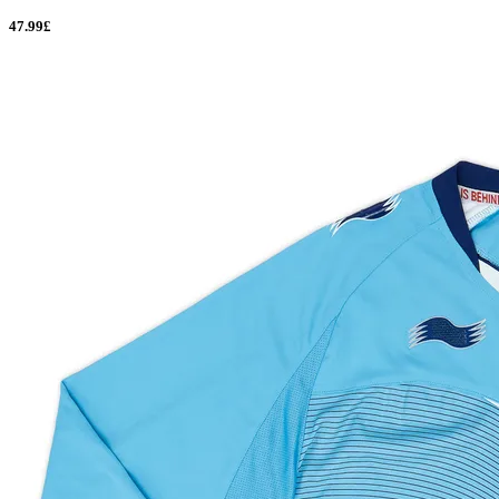
47.99£