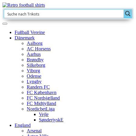
Fußball Vereine
Dänemark
Aalborg
AC Horsens
Aarhus
Brøndby
Silkeborg
Viborg
Odense
Lyngby
Randers FC
FC København
FC Nordsjælland
FC Midtjylland
NordicbetLiga
Vejle
SønderjyskE
England
Arsenal