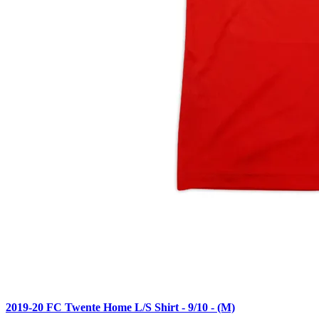
2019-20 FC Twente Home L/S Shirt - 9/10 - (M)