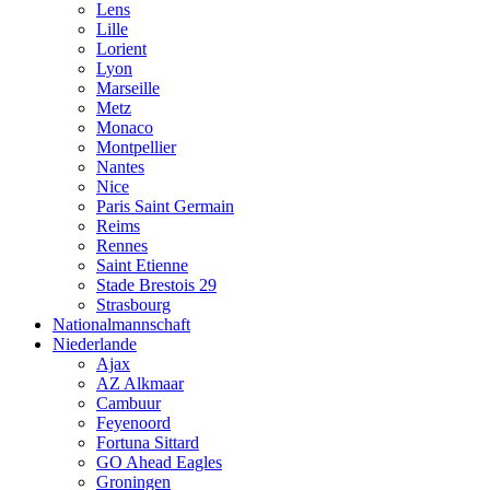
Lens
Lille
Lorient
Lyon
Marseille
Metz
Monaco
Montpellier
Nantes
Nice
Paris Saint Germain
Reims
Rennes
Saint Etienne
Stade Brestois 29
Strasbourg
Nationalmannschaft
Niederlande
Ajax
AZ Alkmaar
Cambuur
Feyenoord
Fortuna Sittard
GO Ahead Eagles
Groningen