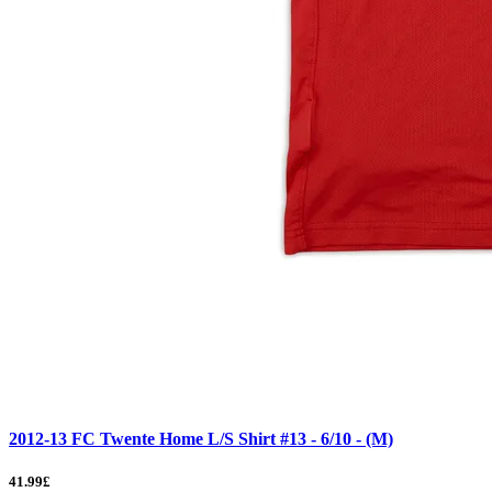
2012-13 FC Twente Home L/S Shirt #13 - 6/10 - (M)
41.99£