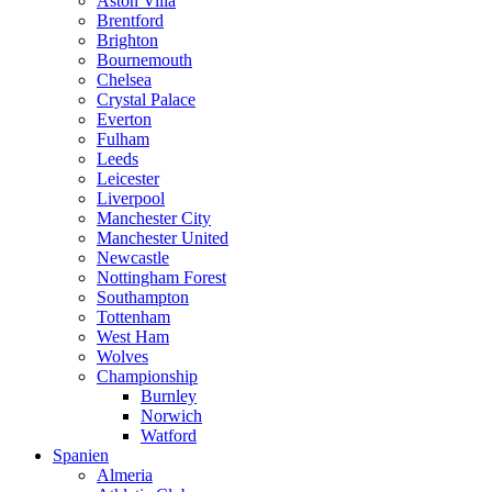
Aston Villa
Brentford
Brighton
Bournemouth
Chelsea
Crystal Palace
Everton
Fulham
Leeds
Leicester
Liverpool
Manchester City
Manchester United
Newcastle
Nottingham Forest
Southampton
Tottenham
West Ham
Wolves
Championship
Burnley
Norwich
Watford
Spanien
Almeria