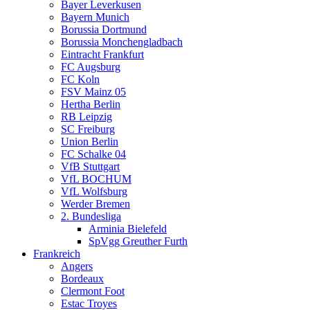
Bayer Leverkusen
Bayern Munich
Borussia Dortmund
Borussia Monchengladbach
Eintracht Frankfurt
FC Augsburg
FC Koln
FSV Mainz 05
Hertha Berlin
RB Leipzig
SC Freiburg
Union Berlin
FC Schalke 04
VfB Stuttgart
VfL BOCHUM
VfL Wolfsburg
Werder Bremen
2. Bundesliga
Arminia Bielefeld
SpVgg Greuther Furth
Frankreich
Angers
Bordeaux
Clermont Foot
Estac Troyes