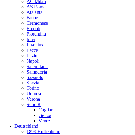
AC Milan
AS Roma
Atalanta
Bologna
Cremonese
Empoli
Fiorentina
Inter
Juventus
Lecce
Lazio
Napoli
Salernitana
Sampdoria
Sassuolo
Spezia
Torino
Udinese
Verona
Serie B
Cagliari
Genoa
Venezia
Deutschland
1899 Hoffenheim