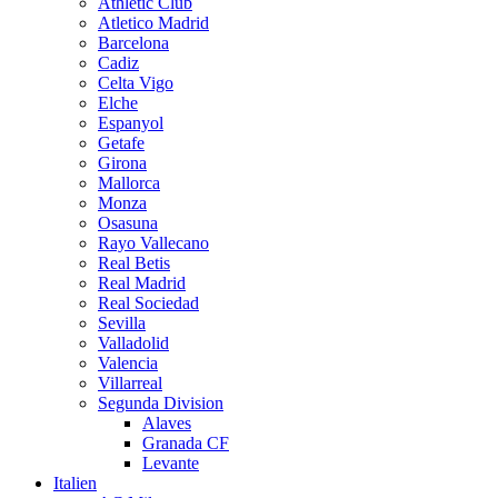
Athletic Club
Atletico Madrid
Barcelona
Cadiz
Celta Vigo
Elche
Espanyol
Getafe
Girona
Mallorca
Monza
Osasuna
Rayo Vallecano
Real Betis
Real Madrid
Real Sociedad
Sevilla
Valladolid
Valencia
Villarreal
Segunda Division
Alaves
Granada CF
Levante
Italien