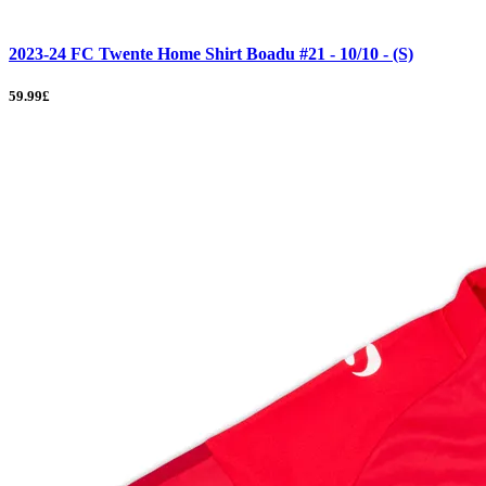
2023-24 FC Twente Home Shirt Boadu #21 - 10/10 - (S)
59.99£