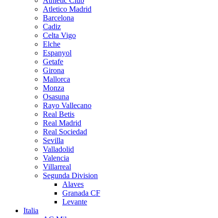
Athletic Club
Atletico Madrid
Barcelona
Cadiz
Celta Vigo
Elche
Espanyol
Getafe
Girona
Mallorca
Monza
Osasuna
Rayo Vallecano
Real Betis
Real Madrid
Real Sociedad
Sevilla
Valladolid
Valencia
Villarreal
Segunda Division
Alaves
Granada CF
Levante
Italia