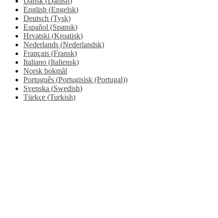
Dansk
(
Danish
)
English
(
Engelsk
)
Deutsch
(
Tysk
)
Español
(
Spansk
)
Hrvatski
(
Kroatisk
)
Nederlands
(
Nederlandsk
)
Français
(
Fransk
)
Italiano
(
Italiensk
)
Norsk bokmål
Português
(
Portugisisk (Portugal)
)
Svenska
(
Swedish
)
Türkçe
(
Turkish
)