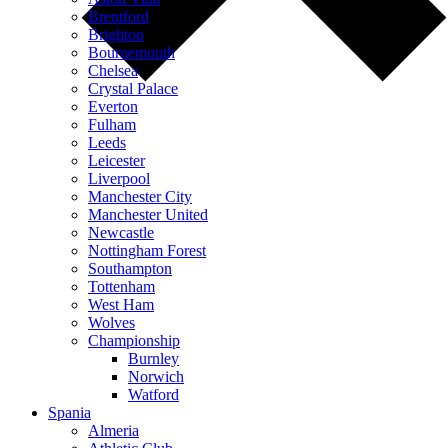
Brentford
Brighton
Bournemouth
Chelsea
Crystal Palace
Everton
Fulham
Leeds
Leicester
Liverpool
Manchester City
Manchester United
Newcastle
Nottingham Forest
Southampton
Tottenham
West Ham
Wolves
Championship
Burnley
Norwich
Watford
Spania
Almeria