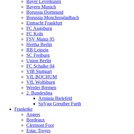
Bayer Leverkusen
Bayern Munich
Borussia Dortmund
Borussia Monchengladbach
Eintracht Frankfurt
FC Augsburg
FC Koln
FSV Mainz 05
Hertha Berlin
RB Leipzig
SC Freiburg
Union Berlin
FC Schalke 04
VfB Stuttgart
VfL BOCHUM
VfL Wolfsburg
Werder Bremen
2. Bundesliga
Arminia Bielefeld
SpVgg Greuther Furth
Frankrike
Angers
Bordeaux
Clermont Foot
Estac Troyes