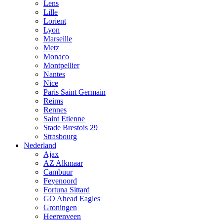
Lens
Lille
Lorient
Lyon
Marseille
Metz
Monaco
Montpellier
Nantes
Nice
Paris Saint Germain
Reims
Rennes
Saint Etienne
Stade Brestois 29
Strasbourg
Nederland
Ajax
AZ Alkmaar
Cambuur
Feyenoord
Fortuna Sittard
GO Ahead Eagles
Groningen
Heerenveen