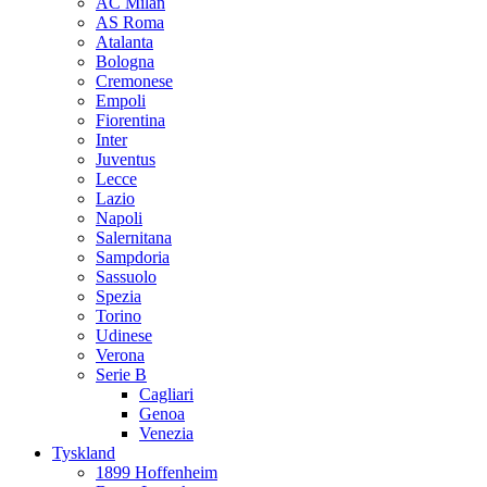
AC Milan
AS Roma
Atalanta
Bologna
Cremonese
Empoli
Fiorentina
Inter
Juventus
Lecce
Lazio
Napoli
Salernitana
Sampdoria
Sassuolo
Spezia
Torino
Udinese
Verona
Serie B
Cagliari
Genoa
Venezia
Tyskland
1899 Hoffenheim