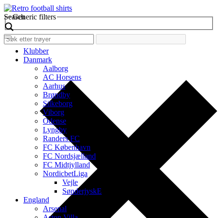
Search
Generic filters
Klubber
Danmark
Aalborg
AC Horsens
Aarhus
Brøndby
Silkeborg
Viborg
Odense
Lyngby
Randers FC
FC København
FC Nordsjælland
FC Midtjylland
NordicbetLiga
Vejle
SønderjyskE
England
Arsenal
Aston Villa