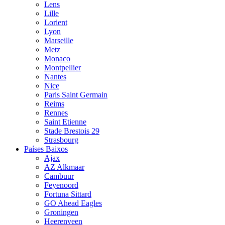
Lens
Lille
Lorient
Lyon
Marseille
Metz
Monaco
Montpellier
Nantes
Nice
Paris Saint Germain
Reims
Rennes
Saint Etienne
Stade Brestois 29
Strasbourg
Países Baixos
Ajax
AZ Alkmaar
Cambuur
Feyenoord
Fortuna Sittard
GO Ahead Eagles
Groningen
Heerenveen