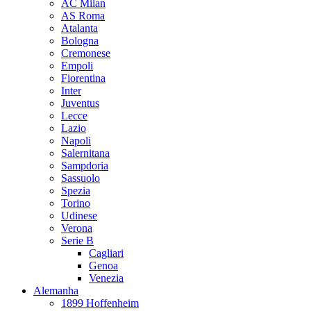
AC Milan
AS Roma
Atalanta
Bologna
Cremonese
Empoli
Fiorentina
Inter
Juventus
Lecce
Lazio
Napoli
Salernitana
Sampdoria
Sassuolo
Spezia
Torino
Udinese
Verona
Serie B
Cagliari
Genoa
Venezia
Alemanha
1899 Hoffenheim