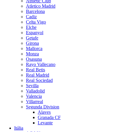
Athletic Club
Atletico Madrid
Barcelona
Cadiz
Celta Vigo
Elche
Espanyol
Getafe
Girona
Mallorca
Monza
Osasuna
Rayo Vallecano
Real Betis
Real Madrid
Real Sociedad
Sevilla
Valladolid
Valencia
Villarreal
Segunda Division
Alaves
Granada CF
Levante
Itália