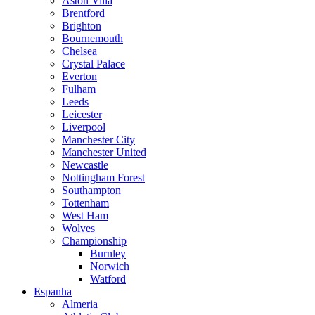
Aston Villa
Brentford
Brighton
Bournemouth
Chelsea
Crystal Palace
Everton
Fulham
Leeds
Leicester
Liverpool
Manchester City
Manchester United
Newcastle
Nottingham Forest
Southampton
Tottenham
West Ham
Wolves
Championship
Burnley
Norwich
Watford
Espanha
Almeria