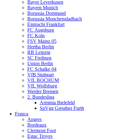
Bayer Leverkusen
Bayern Munich
Borussia Dortmund
Borussia Monchengladbach
Eintracht Frankfurt
FC Augsburg
FC Koln
FSV Mainz 05
Hertha Berlin
RB Leipzig
SC Freiburg
Union Berlin
FC Schalke 04
VfB Stuttgart
VfL BOCHUM
VfL Wolfsburg
Werder Bremen
2. Bundesliga
Arminia Bielefeld
SpVgg Greuther Furth
França
Angers
Bordeaux
Clermont Foot
Estac Troyes