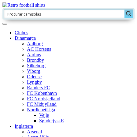
Clubes
Dinamarca
Aalborg
AC Horsens
Aarhus
Brøndby
Silkeborg
Viborg
Odense
Lyngby
Randers FC
FC København
FC Nordsjælland
FC Midtjylland
NordicbetLiga
Vejle
SønderjyskE
Inglaterra
Arsenal