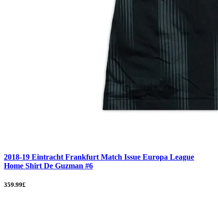
2018-19 Eintracht Frankfurt Match Issue Europa League
Home Shirt De Guzman #6
359.99£