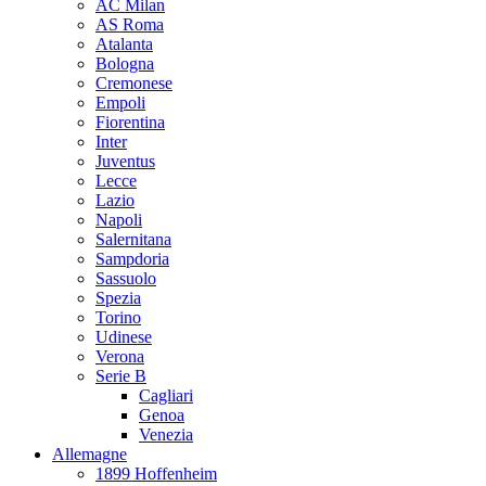
AC Milan
AS Roma
Atalanta
Bologna
Cremonese
Empoli
Fiorentina
Inter
Juventus
Lecce
Lazio
Napoli
Salernitana
Sampdoria
Sassuolo
Spezia
Torino
Udinese
Verona
Serie B
Cagliari
Genoa
Venezia
Allemagne
1899 Hoffenheim