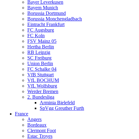
Bayer Leverkusen
Bayern Munich
Borussia Dortmund
Borussia Monchengladbach
Eintracht Frankfurt
FC Augsburg
FC Koln
FSV Mainz 05
Hertha Berlin
RB Leipzig
SC Freiburg
Union Berlin
FC Schalke 04
VfB Stuttgart
VfL BOCHUM
VfL Wolfsburg
Werder Bremen
2. Bundesliga
Arminia Bielefeld
SpVgg Greuther Furth
France
Angers
Bordeaux
Clermont Foot
Estac Troyes