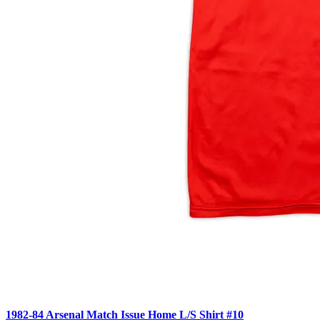
1982-84 Arsenal Match Issue Home L/S Shirt #10