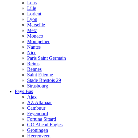
Lens
Lille
Lorient
Lyon
Marseille
Metz
Monaco
Montpellier
Nantes
Nice
Paris Saint Germain
Reims
Rennes
Saint Etienne
Stade Brestois 29
Strasbourg
Pays-Bas
Ajax
AZ Alkmaar
Cambuur
Feyenoord
Fortuna Sittard
GO Ahead Eagles
Groningen
Heerenveen