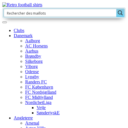
Clubs
Danemark
Aalborg
AC Horsens
Aarhus
Brøndby
Silkeborg
Viborg
Odense
Lyngby
Randers FC
FC København
FC Nordsjælland
FC Midtjylland
NordicbetLiga
Vejle
SønderjyskE
Angleterre
Arsenal