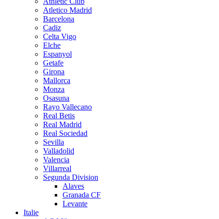
Athletic Club
Atletico Madrid
Barcelona
Cadiz
Celta Vigo
Elche
Espanyol
Getafe
Girona
Mallorca
Monza
Osasuna
Rayo Vallecano
Real Betis
Real Madrid
Real Sociedad
Sevilla
Valladolid
Valencia
Villarreal
Segunda Division
Alaves
Granada CF
Levante
Italie