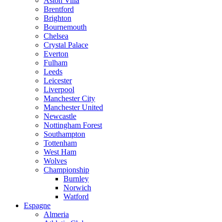
Aston Villa
Brentford
Brighton
Bournemouth
Chelsea
Crystal Palace
Everton
Fulham
Leeds
Leicester
Liverpool
Manchester City
Manchester United
Newcastle
Nottingham Forest
Southampton
Tottenham
West Ham
Wolves
Championship
Burnley
Norwich
Watford
Espagne
Almeria