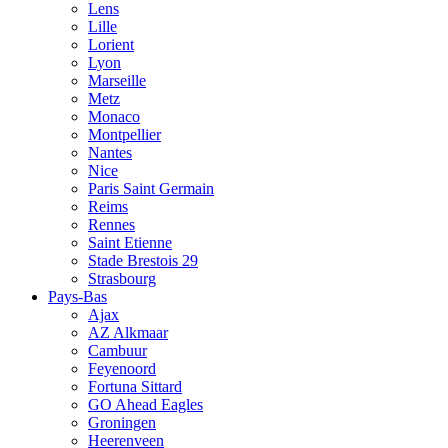
Lens
Lille
Lorient
Lyon
Marseille
Metz
Monaco
Montpellier
Nantes
Nice
Paris Saint Germain
Reims
Rennes
Saint Etienne
Stade Brestois 29
Strasbourg
Pays-Bas
Ajax
AZ Alkmaar
Cambuur
Feyenoord
Fortuna Sittard
GO Ahead Eagles
Groningen
Heerenveen