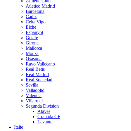
Athletic Club
Atletico Madrid
Barcelona
Cadiz
Celta Vigo
Elche
Espanyol
Getafe
Girona
Mallorca
Monza
Osasuna
Rayo Vallecano
Real Betis
Real Madrid
Real Sociedad
Sevilla
Valladolid
Valencia
Villarreal
Segunda Division
Alaves
Granada CF
Levante
Italie