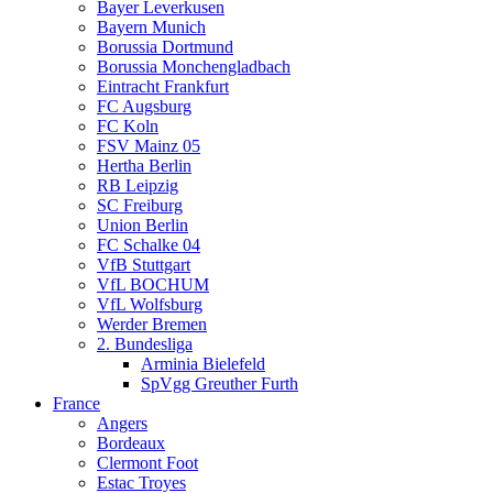
Bayer Leverkusen
Bayern Munich
Borussia Dortmund
Borussia Monchengladbach
Eintracht Frankfurt
FC Augsburg
FC Koln
FSV Mainz 05
Hertha Berlin
RB Leipzig
SC Freiburg
Union Berlin
FC Schalke 04
VfB Stuttgart
VfL BOCHUM
VfL Wolfsburg
Werder Bremen
2. Bundesliga
Arminia Bielefeld
SpVgg Greuther Furth
France
Angers
Bordeaux
Clermont Foot
Estac Troyes