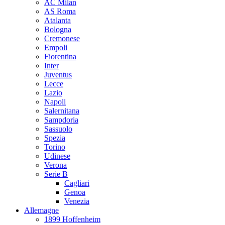
AC Milan
AS Roma
Atalanta
Bologna
Cremonese
Empoli
Fiorentina
Inter
Juventus
Lecce
Lazio
Napoli
Salernitana
Sampdoria
Sassuolo
Spezia
Torino
Udinese
Verona
Serie B
Cagliari
Genoa
Venezia
Allemagne
1899 Hoffenheim