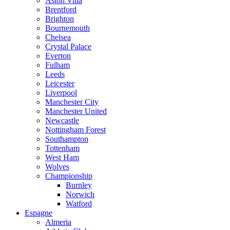
Aston Villa
Brentford
Brighton
Bournemouth
Chelsea
Crystal Palace
Everton
Fulham
Leeds
Leicester
Liverpool
Manchester City
Manchester United
Newcastle
Nottingham Forest
Southampton
Tottenham
West Ham
Wolves
Championship
Burnley
Norwich
Watford
Espagne
Almeria