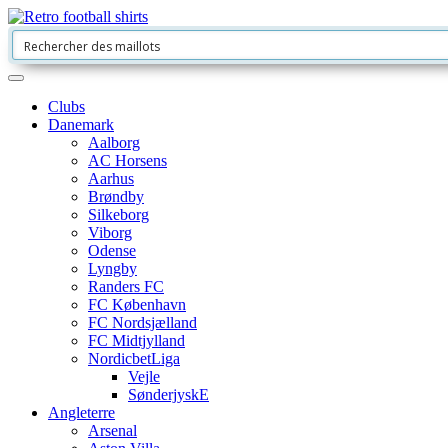
Clubs
Danemark
Aalborg
AC Horsens
Aarhus
Brøndby
Silkeborg
Viborg
Odense
Lyngby
Randers FC
FC København
FC Nordsjælland
FC Midtjylland
NordicbetLiga
Vejle
SønderjyskE
Angleterre
Arsenal