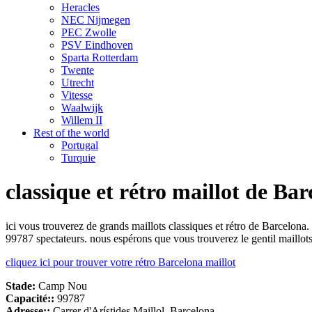
Heracles
NEC Nijmegen
PEC Zwolle
PSV Eindhoven
Sparta Rotterdam
Twente
Utrecht
Vitesse
Waalwijk
Willem II
Rest of the world
Portugal
Turquie
classique et rétro maillot de Ba
ici vous trouverez de grands maillots classiques et rétro de Barcelona
99787 spectateurs. nous espérons que vous trouverez le gentil maillots
cliquez ici pour trouver votre rétro Barcelona maillot
Stade
:
Camp Nou
Capacité::
99787
Adresse::
Carrer d'Arístides Maillol, Barcelona