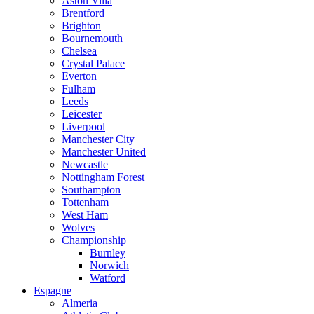
Aston Villa
Brentford
Brighton
Bournemouth
Chelsea
Crystal Palace
Everton
Fulham
Leeds
Leicester
Liverpool
Manchester City
Manchester United
Newcastle
Nottingham Forest
Southampton
Tottenham
West Ham
Wolves
Championship
Burnley
Norwich
Watford
Espagne
Almeria