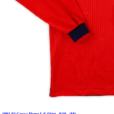
1991-92 Genoa Home L/S Shirt - 8/10 - (M)