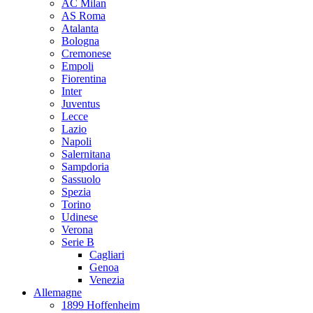
AC Milan
AS Roma
Atalanta
Bologna
Cremonese
Empoli
Fiorentina
Inter
Juventus
Lecce
Lazio
Napoli
Salernitana
Sampdoria
Sassuolo
Spezia
Torino
Udinese
Verona
Serie B
Cagliari
Genoa
Venezia
Allemagne
1899 Hoffenheim