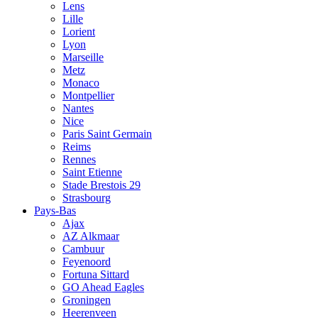
Lens
Lille
Lorient
Lyon
Marseille
Metz
Monaco
Montpellier
Nantes
Nice
Paris Saint Germain
Reims
Rennes
Saint Etienne
Stade Brestois 29
Strasbourg
Pays-Bas
Ajax
AZ Alkmaar
Cambuur
Feyenoord
Fortuna Sittard
GO Ahead Eagles
Groningen
Heerenveen