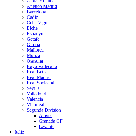
Athletic Club
Atletico Madrid
Barcelona
Cadiz
Celta Vigo
Elche
Espanyol
Getafe
Girona
Mallorca
Monza
Osasuna
Rayo Vallecano
Real Betis
Real Madrid
Real Sociedad
Sevilla
Valladolid
Valencia
Villarreal
Segunda Division
Alaves
Granada CF
Levante
Italie