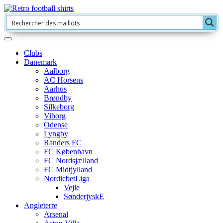
Clubs
Danemark
Aalborg
AC Horsens
Aarhus
Brøndby
Silkeborg
Viborg
Odense
Lyngby
Randers FC
FC København
FC Nordsjælland
FC Midtjylland
NordicbetLiga
Vejle
SønderjyskE
Angleterre
Arsenal