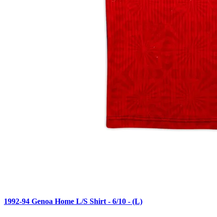
1992-94 Genoa Home L/S Shirt - 6/10 - (L)