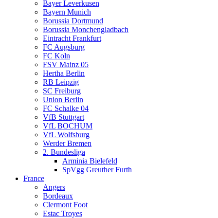
Bayer Leverkusen
Bayern Munich
Borussia Dortmund
Borussia Monchengladbach
Eintracht Frankfurt
FC Augsburg
FC Koln
FSV Mainz 05
Hertha Berlin
RB Leipzig
SC Freiburg
Union Berlin
FC Schalke 04
VfB Stuttgart
VfL BOCHUM
VfL Wolfsburg
Werder Bremen
2. Bundesliga
Arminia Bielefeld
SpVgg Greuther Furth
France
Angers
Bordeaux
Clermont Foot
Estac Troyes