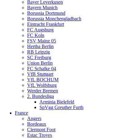
Bayer Leverkusen
Bayern Munich
Borussia Dortmund
Borussia Monchengladbach
Eintracht Frankfurt
FC Augsburg
FC Koln
FSV Mainz 05
Hertha Berlin
RB Leipzig
SC Freiburg
Union Berlin
FC Schalke 04
VfB Stuttgart
VfL BOCHUM
VfL Wolfsburg
Werder Bremen
2. Bundesliga
Arminia Bielefeld
SpVgg Greuther Furth
France
Angers
Bordeaux
Clermont Foot
Estac Troyes