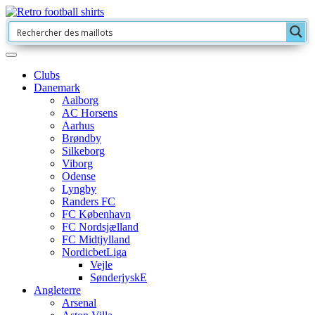
Clubs
Danemark
Aalborg
AC Horsens
Aarhus
Brøndby
Silkeborg
Viborg
Odense
Lyngby
Randers FC
FC København
FC Nordsjælland
FC Midtjylland
NordicbetLiga
Vejle
SønderjyskE
Angleterre
Arsenal