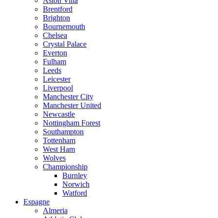
Aston Villa
Brentford
Brighton
Bournemouth
Chelsea
Crystal Palace
Everton
Fulham
Leeds
Leicester
Liverpool
Manchester City
Manchester United
Newcastle
Nottingham Forest
Southampton
Tottenham
West Ham
Wolves
Championship
Burnley
Norwich
Watford
Espagne
Almeria