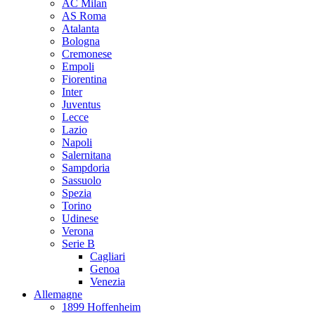
AC Milan
AS Roma
Atalanta
Bologna
Cremonese
Empoli
Fiorentina
Inter
Juventus
Lecce
Lazio
Napoli
Salernitana
Sampdoria
Sassuolo
Spezia
Torino
Udinese
Verona
Serie B
Cagliari
Genoa
Venezia
Allemagne
1899 Hoffenheim