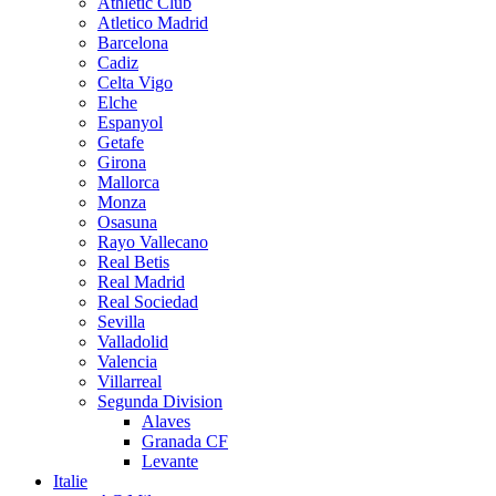
Athletic Club
Atletico Madrid
Barcelona
Cadiz
Celta Vigo
Elche
Espanyol
Getafe
Girona
Mallorca
Monza
Osasuna
Rayo Vallecano
Real Betis
Real Madrid
Real Sociedad
Sevilla
Valladolid
Valencia
Villarreal
Segunda Division
Alaves
Granada CF
Levante
Italie