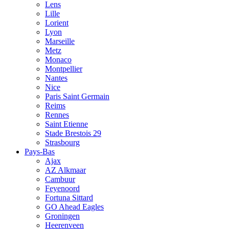
Lens
Lille
Lorient
Lyon
Marseille
Metz
Monaco
Montpellier
Nantes
Nice
Paris Saint Germain
Reims
Rennes
Saint Etienne
Stade Brestois 29
Strasbourg
Pays-Bas
Ajax
AZ Alkmaar
Cambuur
Feyenoord
Fortuna Sittard
GO Ahead Eagles
Groningen
Heerenveen