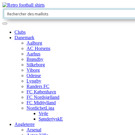
Clubs
Danemark
Aalborg
AC Horsens
Aarhus
Brøndby
Silkeborg
Viborg
Odense
Lyngby
Randers FC
FC København
FC Nordsjælland
FC Midtjylland
NordicbetLiga
Vejle
SønderjyskE
Angleterre
Arsenal