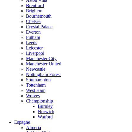
Aston Villa
Brentford
Brighton
Bournemouth
Chelsea
Crystal Palace
Everton
Fulham
Leeds
Leicester
Liverpool
Manchester City
Manchester United
Newcastle
Nottingham Forest
Southampton
Tottenham
West Ham
Wolves
Championship
Burnley
Norwich
Watford
Espagne
Almeria