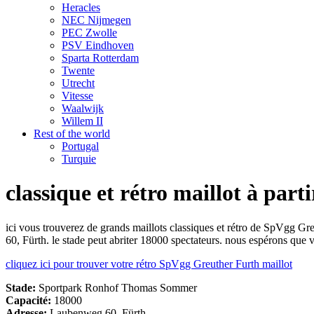
Heracles
NEC Nijmegen
PEC Zwolle
PSV Eindhoven
Sparta Rotterdam
Twente
Utrecht
Vitesse
Waalwijk
Willem II
Rest of the world
Portugal
Turquie
classique et rétro maillot à par
ici vous trouverez de grands maillots classiques et rétro de SpVgg
60, Fürth. le stade peut abriter 18000 spectateurs. nous espérons que 
cliquez ici pour trouver votre rétro SpVgg Greuther Furth maillot
Stade:
Sportpark Ronhof Thomas Sommer
Capacité:
18000
Adresse:
Laubenweg 60, Fürth