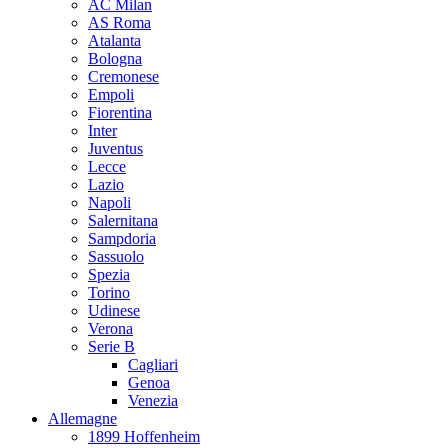
AC Milan
AS Roma
Atalanta
Bologna
Cremonese
Empoli
Fiorentina
Inter
Juventus
Lecce
Lazio
Napoli
Salernitana
Sampdoria
Sassuolo
Spezia
Torino
Udinese
Verona
Serie B
Cagliari
Genoa
Venezia
Allemagne
1899 Hoffenheim