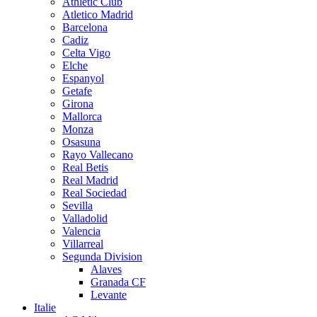
Athletic Club
Atletico Madrid
Barcelona
Cadiz
Celta Vigo
Elche
Espanyol
Getafe
Girona
Mallorca
Monza
Osasuna
Rayo Vallecano
Real Betis
Real Madrid
Real Sociedad
Sevilla
Valladolid
Valencia
Villarreal
Segunda Division
Alaves
Granada CF
Levante
Italie