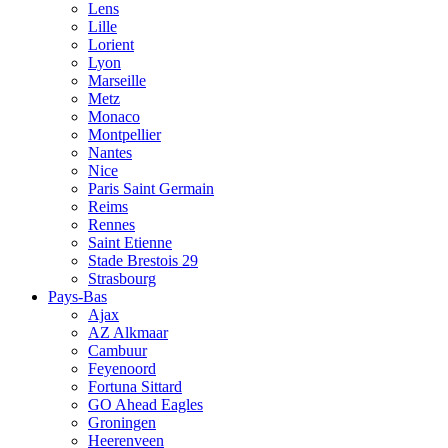
Lens
Lille
Lorient
Lyon
Marseille
Metz
Monaco
Montpellier
Nantes
Nice
Paris Saint Germain
Reims
Rennes
Saint Etienne
Stade Brestois 29
Strasbourg
Pays-Bas
Ajax
AZ Alkmaar
Cambuur
Feyenoord
Fortuna Sittard
GO Ahead Eagles
Groningen
Heerenveen