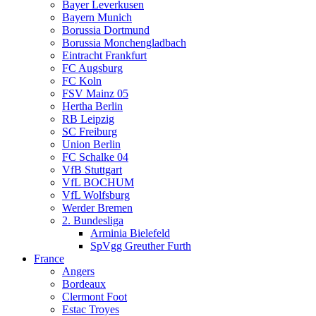
Bayer Leverkusen
Bayern Munich
Borussia Dortmund
Borussia Monchengladbach
Eintracht Frankfurt
FC Augsburg
FC Koln
FSV Mainz 05
Hertha Berlin
RB Leipzig
SC Freiburg
Union Berlin
FC Schalke 04
VfB Stuttgart
VfL BOCHUM
VfL Wolfsburg
Werder Bremen
2. Bundesliga
Arminia Bielefeld
SpVgg Greuther Furth
France
Angers
Bordeaux
Clermont Foot
Estac Troyes