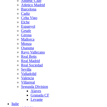
Athletic Club
Atletico Madrid
Barcelona
Cadiz
Celta Vigo
Elche
Espanyol
Getafe
Girona
Mallorca
Monza
Osasuna
Rayo Vallecano
Real Betis
Real Madrid
Real Sociedad
Sevilla
Valladolid
Valencia
Villarreal
Segunda Division
Alaves
Granada CF
Levante
Italie