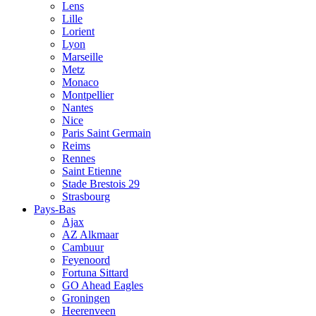
Lens
Lille
Lorient
Lyon
Marseille
Metz
Monaco
Montpellier
Nantes
Nice
Paris Saint Germain
Reims
Rennes
Saint Etienne
Stade Brestois 29
Strasbourg
Pays-Bas
Ajax
AZ Alkmaar
Cambuur
Feyenoord
Fortuna Sittard
GO Ahead Eagles
Groningen
Heerenveen