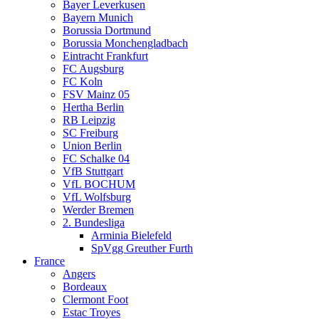
Bayer Leverkusen
Bayern Munich
Borussia Dortmund
Borussia Monchengladbach
Eintracht Frankfurt
FC Augsburg
FC Koln
FSV Mainz 05
Hertha Berlin
RB Leipzig
SC Freiburg
Union Berlin
FC Schalke 04
VfB Stuttgart
VfL BOCHUM
VfL Wolfsburg
Werder Bremen
2. Bundesliga
Arminia Bielefeld
SpVgg Greuther Furth
France
Angers
Bordeaux
Clermont Foot
Estac Troyes