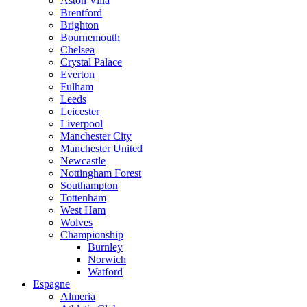
Aston Villa
Brentford
Brighton
Bournemouth
Chelsea
Crystal Palace
Everton
Fulham
Leeds
Leicester
Liverpool
Manchester City
Manchester United
Newcastle
Nottingham Forest
Southampton
Tottenham
West Ham
Wolves
Championship
Burnley
Norwich
Watford
Espagne
Almeria