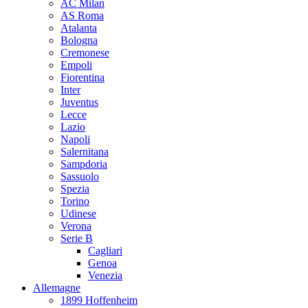
AC Milan
AS Roma
Atalanta
Bologna
Cremonese
Empoli
Fiorentina
Inter
Juventus
Lecce
Lazio
Napoli
Salernitana
Sampdoria
Sassuolo
Spezia
Torino
Udinese
Verona
Serie B
Cagliari
Genoa
Venezia
Allemagne
1899 Hoffenheim