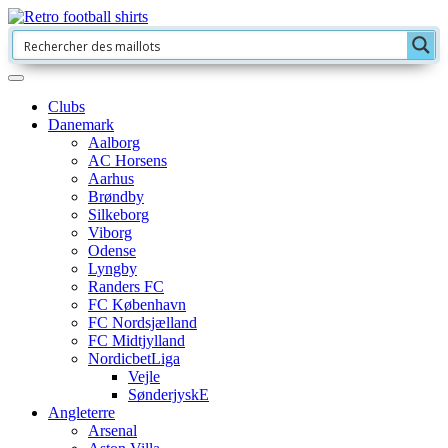
Clubs
Danemark
Aalborg
AC Horsens
Aarhus
Brøndby
Silkeborg
Viborg
Odense
Lyngby
Randers FC
FC København
FC Nordsjælland
FC Midtjylland
NordicbetLiga
Vejle
SønderjyskE
Angleterre
Arsenal