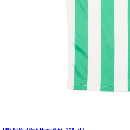
1988-90 Real Betis Home Shirt - 7/10 - (L)