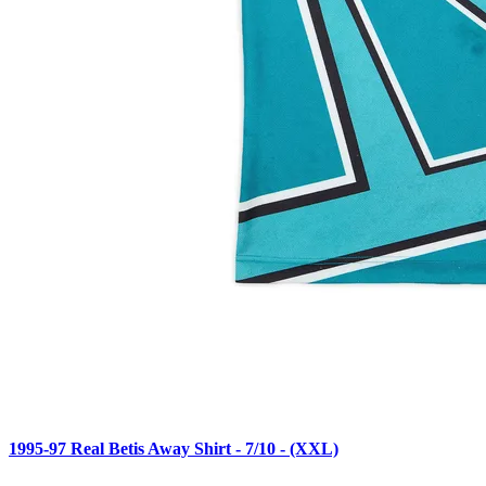
1995-97 Real Betis Away Shirt - 7/10 - (XXL)