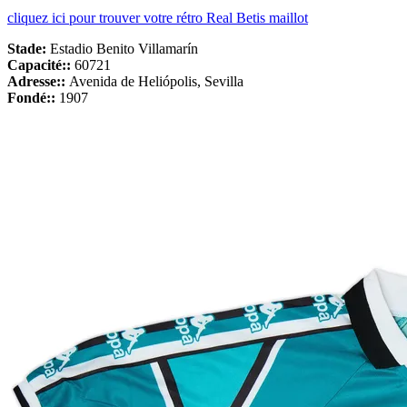
cliquez ici pour trouver votre rétro Real Betis maillot
Stade
:
Estadio Benito Villamarín
Capacité::
60721
Adresse::
Avenida de Heliópolis, Sevilla
Fondé::
1907