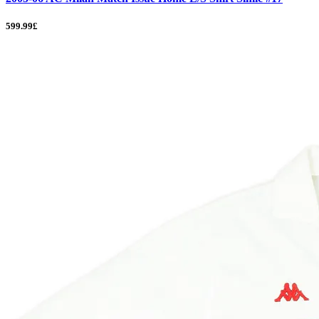
599.99£