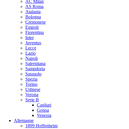
AC Milan
AS Roma
Atalanta
Bologna
Cremonese
Empoli
Fiorentina
Inter
Juventus
Lecce
Lazio
Napoli
Salernitana
Sampdoria
Sassuolo
Spezia
Torino
Udinese
Verona
Serie B
Cagliari
Genoa
Venezia
Allemagne
1899 Hoffenheim