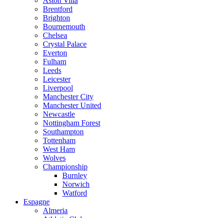
Aston Villa
Brentford
Brighton
Bournemouth
Chelsea
Crystal Palace
Everton
Fulham
Leeds
Leicester
Liverpool
Manchester City
Manchester United
Newcastle
Nottingham Forest
Southampton
Tottenham
West Ham
Wolves
Championship
Burnley
Norwich
Watford
Espagne
Almeria