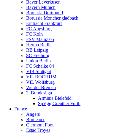
Bayer Leverkusen
Bayern Munich
Borussia Dortmund
Borussia Monchengladbach
Eintracht Frankfurt
FC Augsburg
FC Koln
FSV Mainz 05
Hertha Berlin
RB Leipzig
SC Freiburg
Union Berlin
FC Schalke 04
VfB Stuttgart
VfL BOCHUM
VfL Wolfsburg
Werder Bremen
2. Bundesliga
Arminia Bielefeld
SpVgg Greuther Furth
France
Angers
Bordeaux
Clermont Foot
Estac Troyes