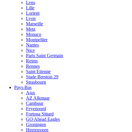
Lens
Lille
Lorient
Lyon
Marseille
Metz
Monaco
Montpellier
Nantes
Nice
Paris Saint Germain
Reims
Rennes
Saint Etienne
Stade Brestois 29
Strasbourg
Pays-Bas
Ajax
AZ Alkmaar
Cambuur
Feyenoord
Fortuna Sittard
GO Ahead Eagles
Groningen
Heerenveen