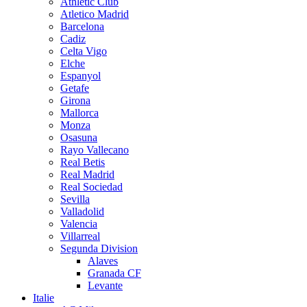
Athletic Club
Atletico Madrid
Barcelona
Cadiz
Celta Vigo
Elche
Espanyol
Getafe
Girona
Mallorca
Monza
Osasuna
Rayo Vallecano
Real Betis
Real Madrid
Real Sociedad
Sevilla
Valladolid
Valencia
Villarreal
Segunda Division
Alaves
Granada CF
Levante
Italie