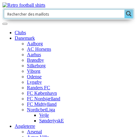
Clubs
Danemark
Aalborg
AC Horsens
Aarhus
Brøndby
Silkeborg
Viborg
Odense
Lyngby
Randers FC
FC København
FC Nordsjælland
FC Midtjylland
NordicbetLiga
Vejle
SønderjyskE
Angleterre
Arsenal