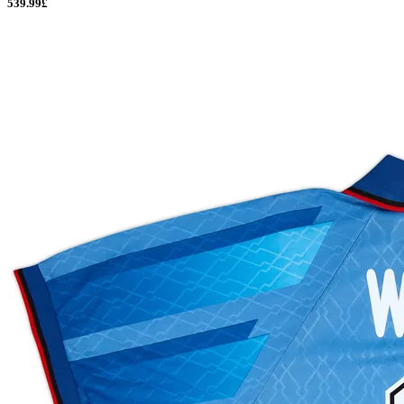
539.99£