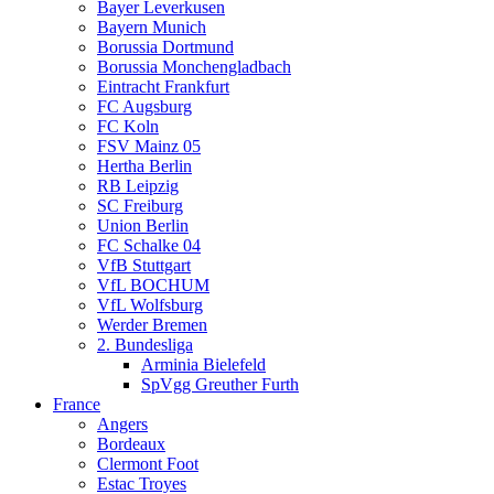
Bayer Leverkusen
Bayern Munich
Borussia Dortmund
Borussia Monchengladbach
Eintracht Frankfurt
FC Augsburg
FC Koln
FSV Mainz 05
Hertha Berlin
RB Leipzig
SC Freiburg
Union Berlin
FC Schalke 04
VfB Stuttgart
VfL BOCHUM
VfL Wolfsburg
Werder Bremen
2. Bundesliga
Arminia Bielefeld
SpVgg Greuther Furth
France
Angers
Bordeaux
Clermont Foot
Estac Troyes