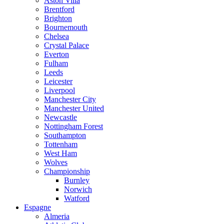
Aston Villa
Brentford
Brighton
Bournemouth
Chelsea
Crystal Palace
Everton
Fulham
Leeds
Leicester
Liverpool
Manchester City
Manchester United
Newcastle
Nottingham Forest
Southampton
Tottenham
West Ham
Wolves
Championship
Burnley
Norwich
Watford
Espagne
Almeria