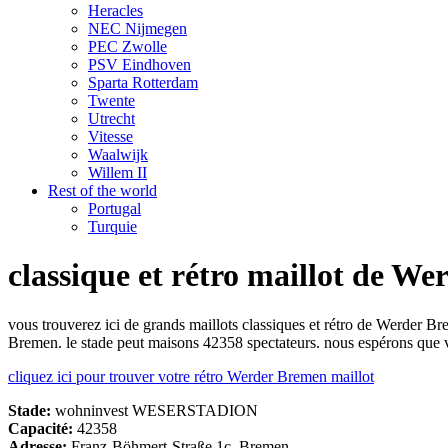
Heracles
NEC Nijmegen
PEC Zwolle
PSV Eindhoven
Sparta Rotterdam
Twente
Utrecht
Vitesse
Waalwijk
Willem II
Rest of the world
Portugal
Turquie
classique et rétro maillot de W
vous trouverez ici de grands maillots classiques et rétro de Werd
Bremen. le stade peut maisons 42358 spectateurs. nous espérons que v
cliquez ici pour trouver votre rétro Werder Bremen maillot
Stade:
wohninvest WESERSTADION
Capacité:
42358
Adresse:
Franz-Böhmert-Straße 1c, Bremen