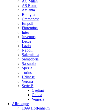
AC Milan
AS Roma
Atalanta
Bologna
Cremonese
Empoli
Fiorentina
Inter
Juventus
Lecce
Lazio
Napoli
Salernitana
Sampdoria
Sassuolo
Spezia
Torino
Udinese
Verona
Serie B
Cagliari
Genoa
Venezia
Allemagne
1899 Hoffenheim