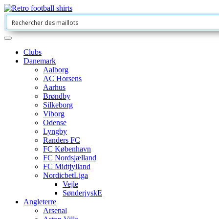
Clubs
Danemark
Aalborg
AC Horsens
Aarhus
Brøndby
Silkeborg
Viborg
Odense
Lyngby
Randers FC
FC København
FC Nordsjælland
FC Midtjylland
NordicbetLiga
Vejle
SønderjyskE
Angleterre
Arsenal