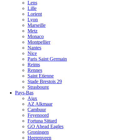
Lens
Lille
Lorient
Lyon
Marseille
Metz
Monaco
Montpellier
Nantes
Nice
Paris Saint Germain
Reims
Rennes
Saint Etienne
Stade Brestois 29
Strasbourg
Pays-Bas
Ajax
AZ Alkmaar
Cambuur
Feyenoord
Fortuna Sittard
GO Ahead Eagles
Groningen
Heerenveen