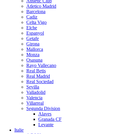
Athletic Club
Atletico Madrid
Barcelona
Cadiz
Celta Vigo
Elche
Espanyol
Getafe
Girona
Mallorca
Monza
Osasuna
Rayo Vallecano
Real Betis
Real Madrid
Real Sociedad
Sevilla
Valladolid
Valencia
Villarreal
Segunda Division
Alaves
Granada CF
Levante
Italie