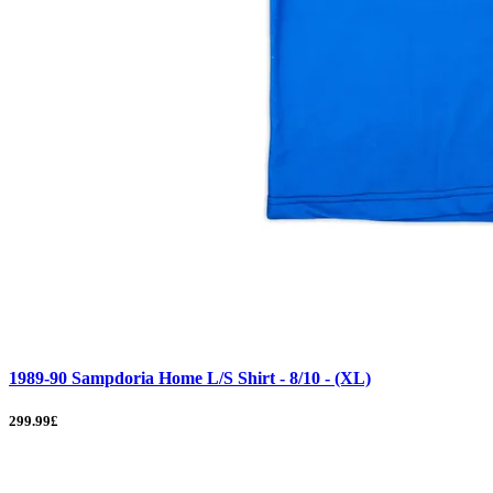
1989-90 Sampdoria Home L/S Shirt - 8/10 - (XL)
299.99£