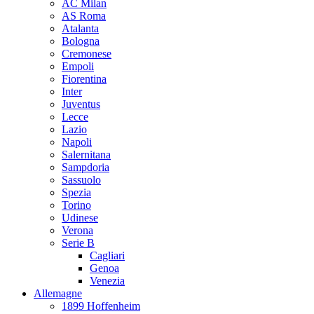
AC Milan
AS Roma
Atalanta
Bologna
Cremonese
Empoli
Fiorentina
Inter
Juventus
Lecce
Lazio
Napoli
Salernitana
Sampdoria
Sassuolo
Spezia
Torino
Udinese
Verona
Serie B
Cagliari
Genoa
Venezia
Allemagne
1899 Hoffenheim