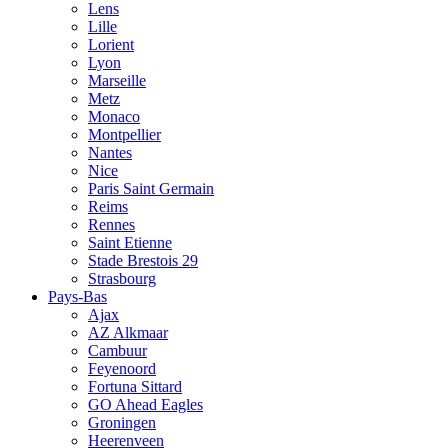
Lens
Lille
Lorient
Lyon
Marseille
Metz
Monaco
Montpellier
Nantes
Nice
Paris Saint Germain
Reims
Rennes
Saint Etienne
Stade Brestois 29
Strasbourg
Pays-Bas
Ajax
AZ Alkmaar
Cambuur
Feyenoord
Fortuna Sittard
GO Ahead Eagles
Groningen
Heerenveen