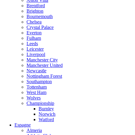
Aston Villa
Brentford
Brighton
Bournemouth
Chelsea
Crystal Palace
Everton
Fulham
Leeds
Leicester
Liverpool
Manchester City
Manchester United
Newcastle
Nottingham Forest
Southampton
Tottenham
West Ham
Wolves
Championship
Burnley
Norwich
Watford
Espagne
Almeria