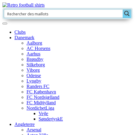
Clubs
Danemark
Aalborg
AC Horsens
Aarhus
Brøndby
Silkeborg
Viborg
Odense
Lyngby
Randers FC
FC København
FC Nordsjælland
FC Midtjylland
NordicbetLiga
Vejle
SønderjyskE
Angleterre
Arsenal