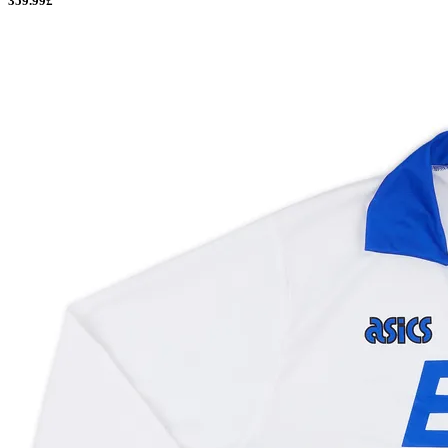
359.99£