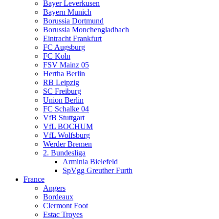
Bayer Leverkusen
Bayern Munich
Borussia Dortmund
Borussia Monchengladbach
Eintracht Frankfurt
FC Augsburg
FC Koln
FSV Mainz 05
Hertha Berlin
RB Leipzig
SC Freiburg
Union Berlin
FC Schalke 04
VfB Stuttgart
VfL BOCHUM
VfL Wolfsburg
Werder Bremen
2. Bundesliga
Arminia Bielefeld
SpVgg Greuther Furth
France
Angers
Bordeaux
Clermont Foot
Estac Troyes