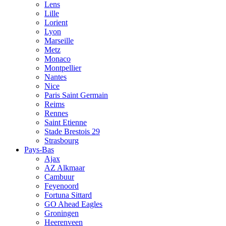
Lens
Lille
Lorient
Lyon
Marseille
Metz
Monaco
Montpellier
Nantes
Nice
Paris Saint Germain
Reims
Rennes
Saint Etienne
Stade Brestois 29
Strasbourg
Pays-Bas
Ajax
AZ Alkmaar
Cambuur
Feyenoord
Fortuna Sittard
GO Ahead Eagles
Groningen
Heerenveen