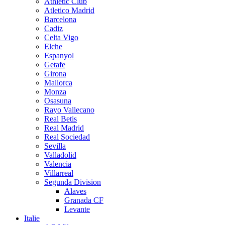
Athletic Club
Atletico Madrid
Barcelona
Cadiz
Celta Vigo
Elche
Espanyol
Getafe
Girona
Mallorca
Monza
Osasuna
Rayo Vallecano
Real Betis
Real Madrid
Real Sociedad
Sevilla
Valladolid
Valencia
Villarreal
Segunda Division
Alaves
Granada CF
Levante
Italie