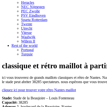
Heracles
NEC Nijmegen
PEC Zwolle
PSV Eindhoven
Sparta Rotterdam
Twente
Utrecht
Vitesse
Waalwijk
Willem II
Rest of the world
Portugal
Turquie
classique et rétro maillot à part
ici vous trouverez de grands maillots classiques et rétro de Nantes. N
le stade peut abriter 38285 spectateurs. nous espérons que vous trouver
cliquez ici pour trouver votre rétro Nantes maillot
Stade:
Stade de la Beaujoire – Louis Fonteneau
Capacité:
38285
Adresse:
5, boulevard de la Beaujoire, Nantes