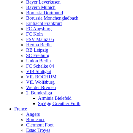
Bayer Leverkusen
Bayern Munich
Borussia Dortmund
Borussia Monchengladbach
Eintracht Frankfurt
FC Augsburg
FC Koln
FSV Mainz 05
Hertha Berlin
RB Leipzig
SC Freiburg
Union Berlin
FC Schalke 04
VfB Stuttgart
VfL BOCHUM
VfL Wolfsburg
Werder Bremen
2. Bundesliga
Arminia Bielefeld
SpVgg Greuther Furth
France
Angers
Bordeaux
Clermont Foot
Estac Troyes