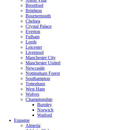
Aston Villa
Brentford
Brighton
Bournemouth
Chelsea
Crystal Palace
Everton
Fulham
Leeds
Leicester
Liverpool
Manchester City
Manchester United
Newcastle
Nottingham Forest
Southampton
Tottenham
West Ham
Wolves
Championship
Burnley
Norwich
Watford
Espagne
Almeria