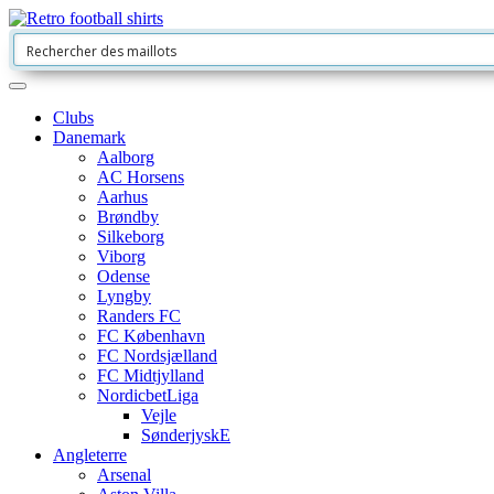
Clubs
Danemark
Aalborg
AC Horsens
Aarhus
Brøndby
Silkeborg
Viborg
Odense
Lyngby
Randers FC
FC København
FC Nordsjælland
FC Midtjylland
NordicbetLiga
Vejle
SønderjyskE
Angleterre
Arsenal