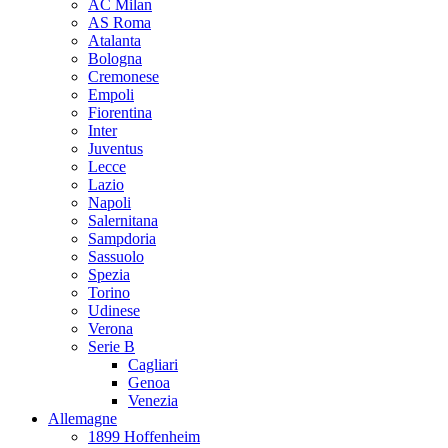
AC Milan
AS Roma
Atalanta
Bologna
Cremonese
Empoli
Fiorentina
Inter
Juventus
Lecce
Lazio
Napoli
Salernitana
Sampdoria
Sassuolo
Spezia
Torino
Udinese
Verona
Serie B
Cagliari
Genoa
Venezia
Allemagne
1899 Hoffenheim