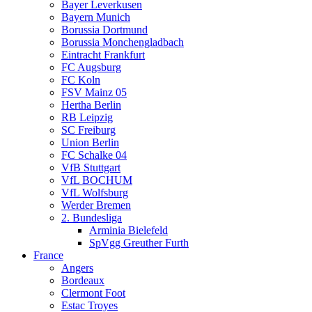
Bayer Leverkusen
Bayern Munich
Borussia Dortmund
Borussia Monchengladbach
Eintracht Frankfurt
FC Augsburg
FC Koln
FSV Mainz 05
Hertha Berlin
RB Leipzig
SC Freiburg
Union Berlin
FC Schalke 04
VfB Stuttgart
VfL BOCHUM
VfL Wolfsburg
Werder Bremen
2. Bundesliga
Arminia Bielefeld
SpVgg Greuther Furth
France
Angers
Bordeaux
Clermont Foot
Estac Troyes