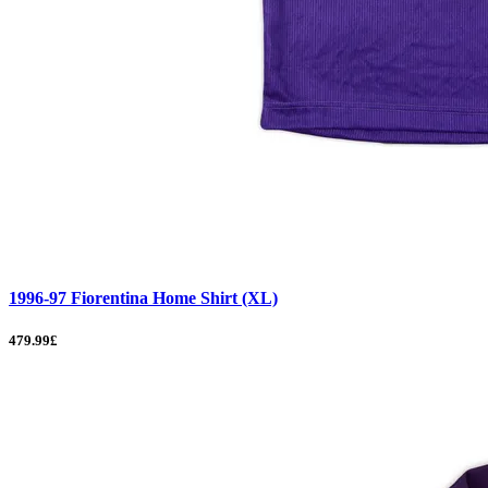
1996-97 Fiorentina Home Shirt (XL)
479.99£