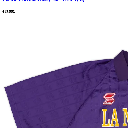
419.99£