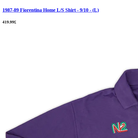
1987-89 Fiorentina Home L/S Shirt - 9/10 - (L)
419.99£