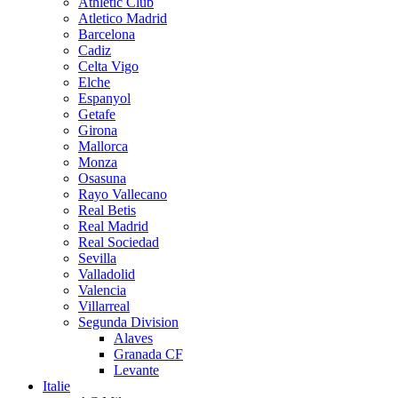
Athletic Club
Atletico Madrid
Barcelona
Cadiz
Celta Vigo
Elche
Espanyol
Getafe
Girona
Mallorca
Monza
Osasuna
Rayo Vallecano
Real Betis
Real Madrid
Real Sociedad
Sevilla
Valladolid
Valencia
Villarreal
Segunda Division
Alaves
Granada CF
Levante
Italie