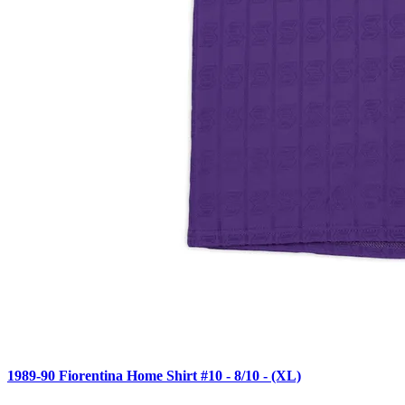
1989-90 Fiorentina Home Shirt #10 - 8/10 - (XL)