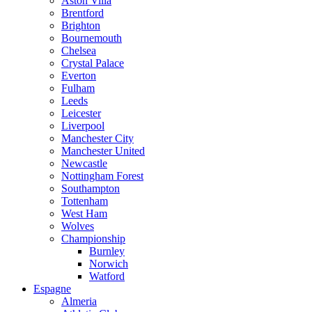
Aston Villa
Brentford
Brighton
Bournemouth
Chelsea
Crystal Palace
Everton
Fulham
Leeds
Leicester
Liverpool
Manchester City
Manchester United
Newcastle
Nottingham Forest
Southampton
Tottenham
West Ham
Wolves
Championship
Burnley
Norwich
Watford
Espagne
Almeria