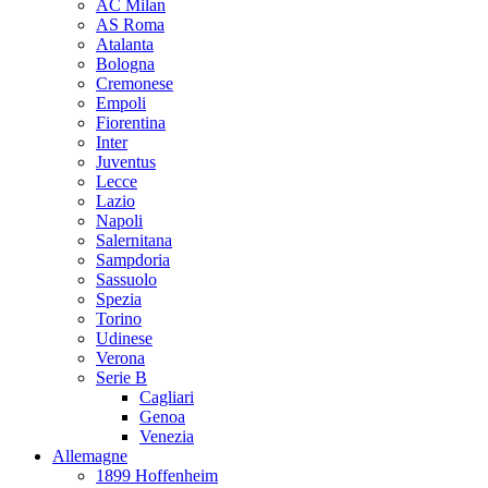
AC Milan
AS Roma
Atalanta
Bologna
Cremonese
Empoli
Fiorentina
Inter
Juventus
Lecce
Lazio
Napoli
Salernitana
Sampdoria
Sassuolo
Spezia
Torino
Udinese
Verona
Serie B
Cagliari
Genoa
Venezia
Allemagne
1899 Hoffenheim