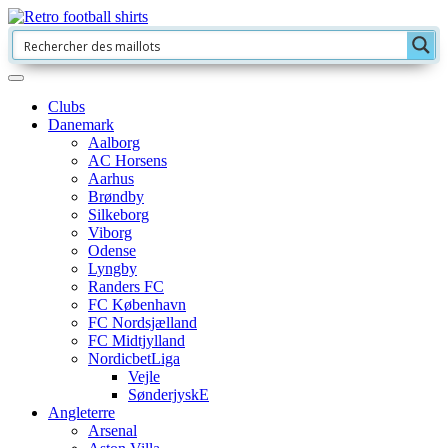
Clubs
Danemark
Aalborg
AC Horsens
Aarhus
Brøndby
Silkeborg
Viborg
Odense
Lyngby
Randers FC
FC København
FC Nordsjælland
FC Midtjylland
NordicbetLiga
Vejle
SønderjyskE
Angleterre
Arsenal