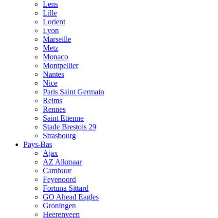
Lens
Lille
Lorient
Lyon
Marseille
Metz
Monaco
Montpellier
Nantes
Nice
Paris Saint Germain
Reims
Rennes
Saint Etienne
Stade Brestois 29
Strasbourg
Pays-Bas
Ajax
AZ Alkmaar
Cambuur
Feyenoord
Fortuna Sittard
GO Ahead Eagles
Groningen
Heerenveen