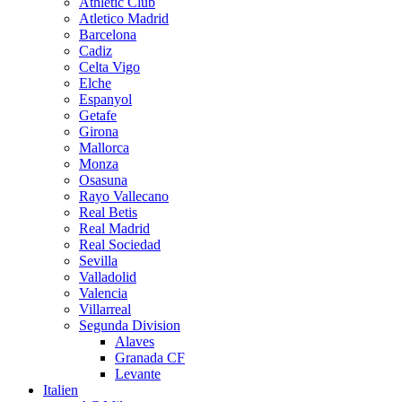
Athletic Club
Atletico Madrid
Barcelona
Cadiz
Celta Vigo
Elche
Espanyol
Getafe
Girona
Mallorca
Monza
Osasuna
Rayo Vallecano
Real Betis
Real Madrid
Real Sociedad
Sevilla
Valladolid
Valencia
Villarreal
Segunda Division
Alaves
Granada CF
Levante
Italien