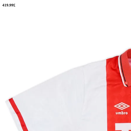
419.99£