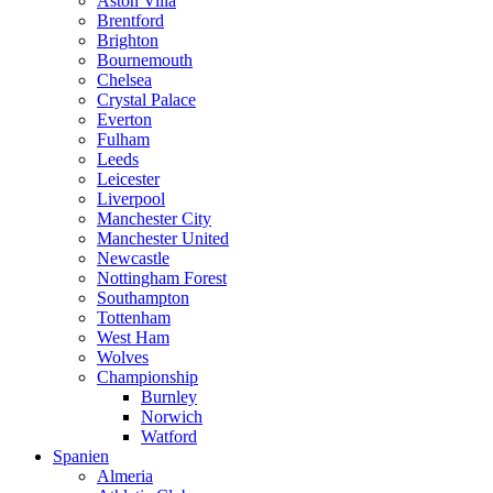
Aston Villa
Brentford
Brighton
Bournemouth
Chelsea
Crystal Palace
Everton
Fulham
Leeds
Leicester
Liverpool
Manchester City
Manchester United
Newcastle
Nottingham Forest
Southampton
Tottenham
West Ham
Wolves
Championship
Burnley
Norwich
Watford
Spanien
Almeria