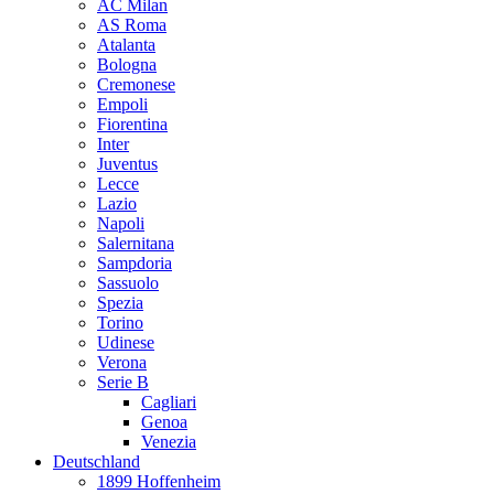
AC Milan
AS Roma
Atalanta
Bologna
Cremonese
Empoli
Fiorentina
Inter
Juventus
Lecce
Lazio
Napoli
Salernitana
Sampdoria
Sassuolo
Spezia
Torino
Udinese
Verona
Serie B
Cagliari
Genoa
Venezia
Deutschland
1899 Hoffenheim