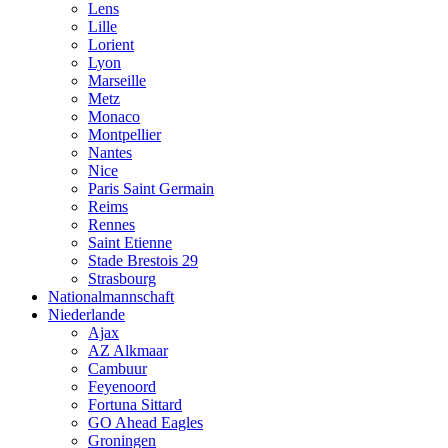
Lens
Lille
Lorient
Lyon
Marseille
Metz
Monaco
Montpellier
Nantes
Nice
Paris Saint Germain
Reims
Rennes
Saint Etienne
Stade Brestois 29
Strasbourg
Nationalmannschaft
Niederlande
Ajax
AZ Alkmaar
Cambuur
Feyenoord
Fortuna Sittard
GO Ahead Eagles
Groningen