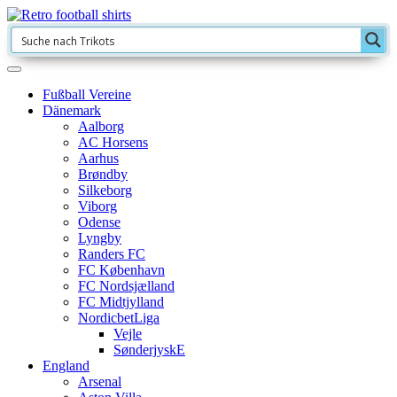
Fußball Vereine
Dänemark
Aalborg
AC Horsens
Aarhus
Brøndby
Silkeborg
Viborg
Odense
Lyngby
Randers FC
FC København
FC Nordsjælland
FC Midtjylland
NordicbetLiga
Vejle
SønderjyskE
England
Arsenal