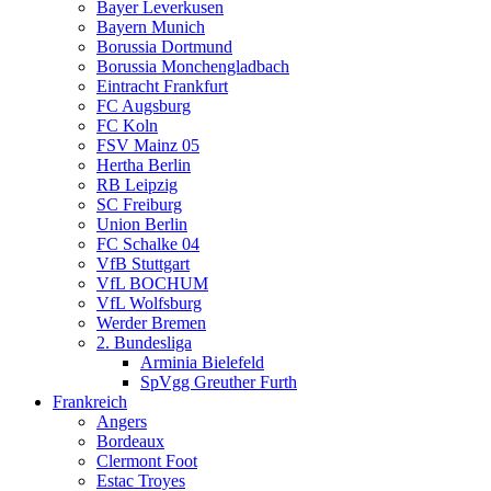
Bayer Leverkusen
Bayern Munich
Borussia Dortmund
Borussia Monchengladbach
Eintracht Frankfurt
FC Augsburg
FC Koln
FSV Mainz 05
Hertha Berlin
RB Leipzig
SC Freiburg
Union Berlin
FC Schalke 04
VfB Stuttgart
VfL BOCHUM
VfL Wolfsburg
Werder Bremen
2. Bundesliga
Arminia Bielefeld
SpVgg Greuther Furth
Frankreich
Angers
Bordeaux
Clermont Foot
Estac Troyes