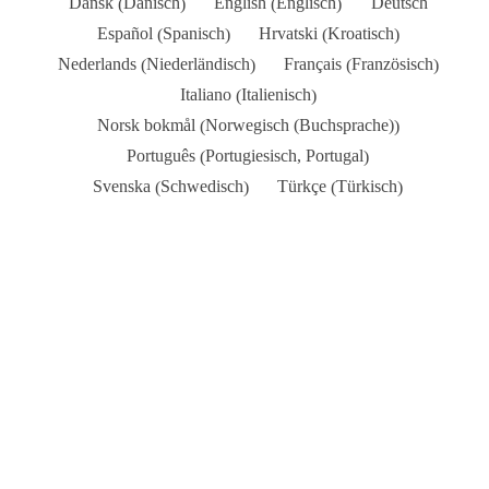
Dänisch
Englisch
Dansk
English
Deutsch
(
)
(
)
Spanisch
Kroatisch
Español
Hrvatski
(
)
(
)
Niederländisch
Französisch
Nederlands
Français
(
)
(
)
Italienisch
Italiano
(
)
Norwegisch (Buchsprache)
Norsk bokmål
(
)
Portugiesisch, Portugal
Português
(
)
Schwedisch
Türkisch
Svenska
Türkçe
(
)
(
)