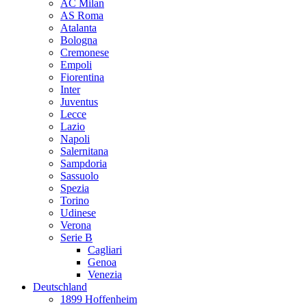
AC Milan
AS Roma
Atalanta
Bologna
Cremonese
Empoli
Fiorentina
Inter
Juventus
Lecce
Lazio
Napoli
Salernitana
Sampdoria
Sassuolo
Spezia
Torino
Udinese
Verona
Serie B
Cagliari
Genoa
Venezia
Deutschland
1899 Hoffenheim