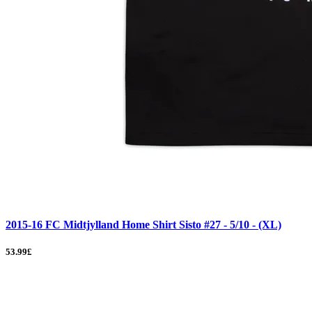
2015-16 FC Midtjylland Home Shirt Sisto #27 - 5/10 - (XL)
53.99£