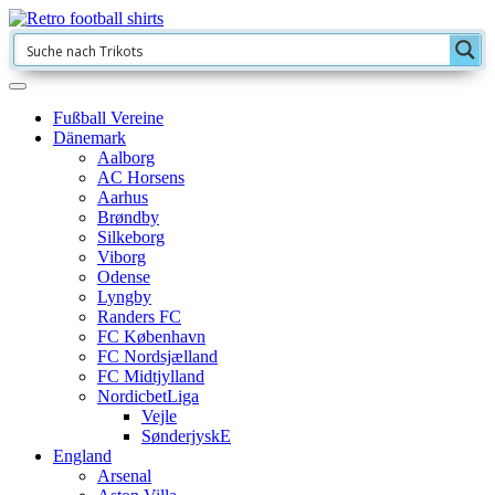
Fußball Vereine
Dänemark
Aalborg
AC Horsens
Aarhus
Brøndby
Silkeborg
Viborg
Odense
Lyngby
Randers FC
FC København
FC Nordsjælland
FC Midtjylland
NordicbetLiga
Vejle
SønderjyskE
England
Arsenal