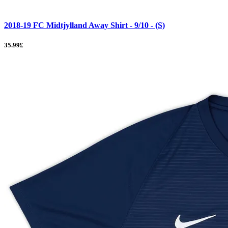
2018-19 FC Midtjylland Away Shirt - 9/10 - (S)
35.99£