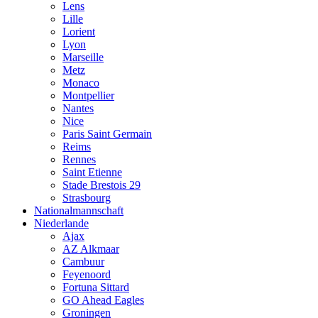
Lens
Lille
Lorient
Lyon
Marseille
Metz
Monaco
Montpellier
Nantes
Nice
Paris Saint Germain
Reims
Rennes
Saint Etienne
Stade Brestois 29
Strasbourg
Nationalmannschaft
Niederlande
Ajax
AZ Alkmaar
Cambuur
Feyenoord
Fortuna Sittard
GO Ahead Eagles
Groningen