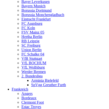
Bayer Leverkusen
Bayern Munich
Borussia Dortmund
Borussia Monchengladbach
Eintracht Frankfurt
FC Augsburg
FC Koln
FSV Mainz 05
Hertha Berlin
RB Leipzig
SC Freiburg
Union Berlin
FC Schalke 04
VfB Stuttgart
VfL BOCHUM
VfL Wolfsburg
Werder Bremen
2. Bundesliga
Arminia Bielefeld
SpVgg Greuther Furth
Frankreich
Angers
Bordeaux
Clermont Foot
Estac Troyes