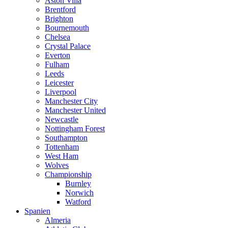
Aston Villa
Brentford
Brighton
Bournemouth
Chelsea
Crystal Palace
Everton
Fulham
Leeds
Leicester
Liverpool
Manchester City
Manchester United
Newcastle
Nottingham Forest
Southampton
Tottenham
West Ham
Wolves
Championship
Burnley
Norwich
Watford
Spanien
Almeria