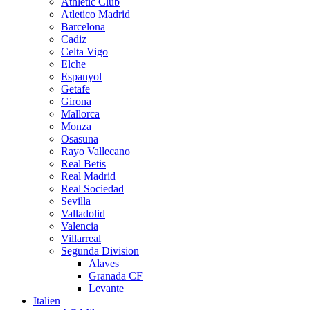
Athletic Club
Atletico Madrid
Barcelona
Cadiz
Celta Vigo
Elche
Espanyol
Getafe
Girona
Mallorca
Monza
Osasuna
Rayo Vallecano
Real Betis
Real Madrid
Real Sociedad
Sevilla
Valladolid
Valencia
Villarreal
Segunda Division
Alaves
Granada CF
Levante
Italien