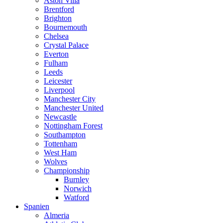
Aston Villa
Brentford
Brighton
Bournemouth
Chelsea
Crystal Palace
Everton
Fulham
Leeds
Leicester
Liverpool
Manchester City
Manchester United
Newcastle
Nottingham Forest
Southampton
Tottenham
West Ham
Wolves
Championship
Burnley
Norwich
Watford
Spanien
Almeria