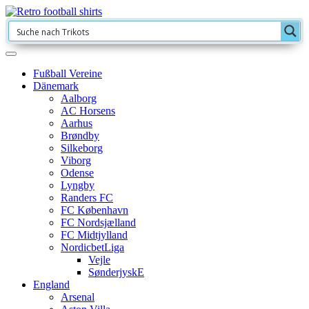
Fußball Vereine
Dänemark
Aalborg
AC Horsens
Aarhus
Brøndby
Silkeborg
Viborg
Odense
Lyngby
Randers FC
FC København
FC Nordsjælland
FC Midtjylland
NordicbetLiga
Vejle
SønderjyskE
England
Arsenal