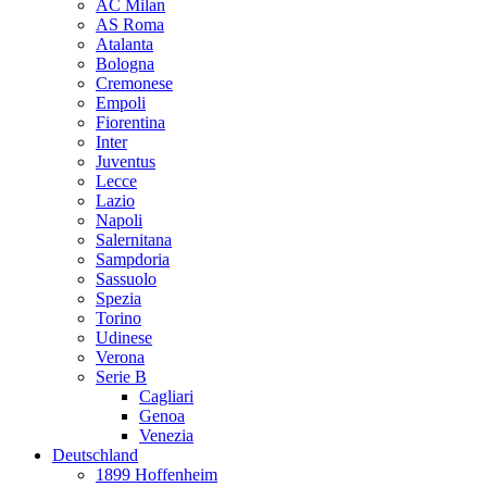
AC Milan
AS Roma
Atalanta
Bologna
Cremonese
Empoli
Fiorentina
Inter
Juventus
Lecce
Lazio
Napoli
Salernitana
Sampdoria
Sassuolo
Spezia
Torino
Udinese
Verona
Serie B
Cagliari
Genoa
Venezia
Deutschland
1899 Hoffenheim