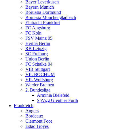
Bayer Leverkusen
Bayern Munich
Borussia Dortmund
Borussia Monchengladbach
Eintracht Frankfurt
FC Augsburg
FC Koln
FSV Mainz 05
Hertha Berlin
RB Leipzig
SC Freiburg
Union Berlin
FC Schalke 04
VfB Stuttgart
VfL BOCHUM
VfL Wolfsburg
Werder Bremen
2. Bundesliga
Arminia Bielefeld
SpVgg Greuther Furth
Frankreich
Angers
Bordeaux
Clermont Foot
Estac Troyes