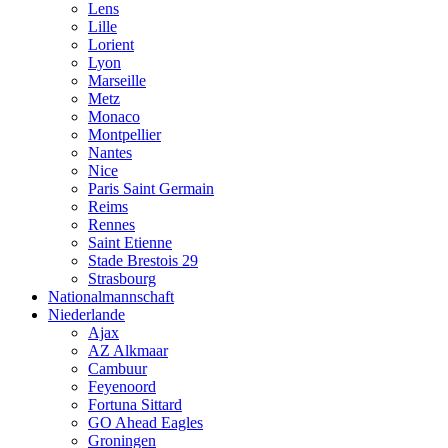
Lens
Lille
Lorient
Lyon
Marseille
Metz
Monaco
Montpellier
Nantes
Nice
Paris Saint Germain
Reims
Rennes
Saint Etienne
Stade Brestois 29
Strasbourg
Nationalmannschaft
Niederlande
Ajax
AZ Alkmaar
Cambuur
Feyenoord
Fortuna Sittard
GO Ahead Eagles
Groningen