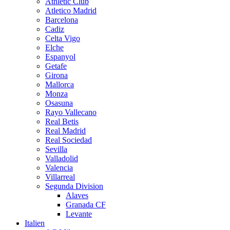
Athletic Club
Atletico Madrid
Barcelona
Cadiz
Celta Vigo
Elche
Espanyol
Getafe
Girona
Mallorca
Monza
Osasuna
Rayo Vallecano
Real Betis
Real Madrid
Real Sociedad
Sevilla
Valladolid
Valencia
Villarreal
Segunda Division
Alaves
Granada CF
Levante
Italien