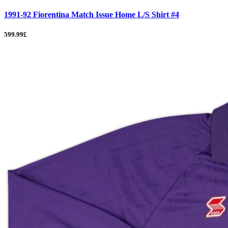
1991-92 Fiorentina Match Issue Home L/S Shirt #4
599.99£