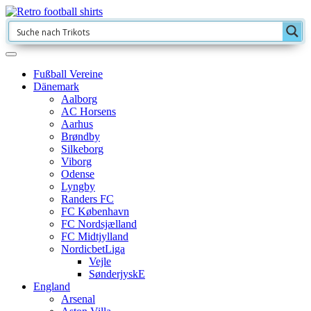
Fußball Vereine
Dänemark
Aalborg
AC Horsens
Aarhus
Brøndby
Silkeborg
Viborg
Odense
Lyngby
Randers FC
FC København
FC Nordsjælland
FC Midtjylland
NordicbetLiga
Vejle
SønderjyskE
England
Arsenal