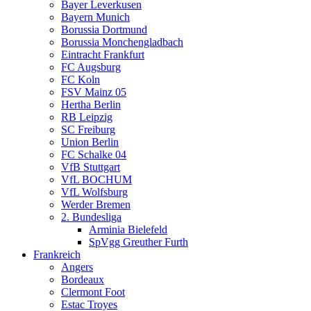
Bayer Leverkusen
Bayern Munich
Borussia Dortmund
Borussia Monchengladbach
Eintracht Frankfurt
FC Augsburg
FC Koln
FSV Mainz 05
Hertha Berlin
RB Leipzig
SC Freiburg
Union Berlin
FC Schalke 04
VfB Stuttgart
VfL BOCHUM
VfL Wolfsburg
Werder Bremen
2. Bundesliga
Arminia Bielefeld
SpVgg Greuther Furth
Frankreich
Angers
Bordeaux
Clermont Foot
Estac Troyes