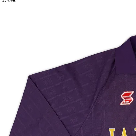
479.99£