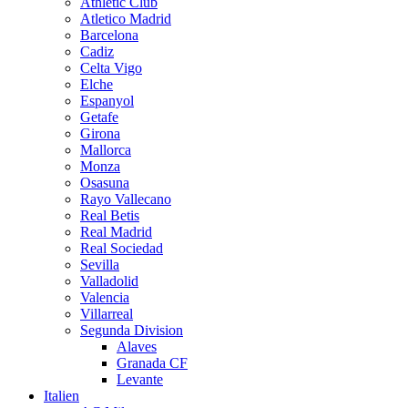
Athletic Club
Atletico Madrid
Barcelona
Cadiz
Celta Vigo
Elche
Espanyol
Getafe
Girona
Mallorca
Monza
Osasuna
Rayo Vallecano
Real Betis
Real Madrid
Real Sociedad
Sevilla
Valladolid
Valencia
Villarreal
Segunda Division
Alaves
Granada CF
Levante
Italien