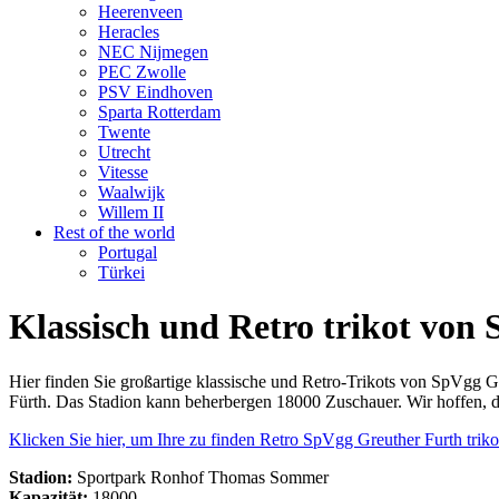
Heerenveen
Heracles
NEC Nijmegen
PEC Zwolle
PSV Eindhoven
Sparta Rotterdam
Twente
Utrecht
Vitesse
Waalwijk
Willem II
Rest of the world
Portugal
Türkei
Klassisch und Retro trikot von
Hier finden Sie großartige klassische und Retro-Trikots von SpVgg
Fürth. Das Stadion kann beherbergen 18000 Zuschauer. Wir hoffen, d
Klicken Sie hier, um Ihre zu finden Retro SpVgg Greuther Furth triko
Stadion:
Sportpark Ronhof Thomas Sommer
Kapazität:
18000