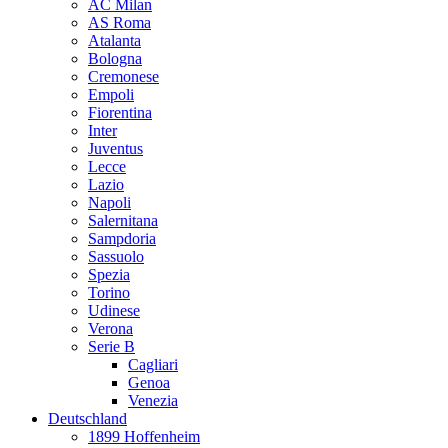
AC Milan
AS Roma
Atalanta
Bologna
Cremonese
Empoli
Fiorentina
Inter
Juventus
Lecce
Lazio
Napoli
Salernitana
Sampdoria
Sassuolo
Spezia
Torino
Udinese
Verona
Serie B
Cagliari
Genoa
Venezia
Deutschland
1899 Hoffenheim