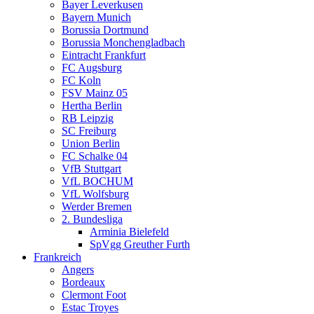
Bayer Leverkusen
Bayern Munich
Borussia Dortmund
Borussia Monchengladbach
Eintracht Frankfurt
FC Augsburg
FC Koln
FSV Mainz 05
Hertha Berlin
RB Leipzig
SC Freiburg
Union Berlin
FC Schalke 04
VfB Stuttgart
VfL BOCHUM
VfL Wolfsburg
Werder Bremen
2. Bundesliga
Arminia Bielefeld
SpVgg Greuther Furth
Frankreich
Angers
Bordeaux
Clermont Foot
Estac Troyes