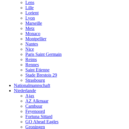
Lens
Lille
Lorient
Lyon
Marseille
Metz
Monaco
Montpellier
Nantes
Nice
Paris Saint Germain
Reims
Rennes
Saint Etienne
Stade Brestois 29
Strasbourg
Nationalmannschaft
Niederlande
Ajax
AZ Alkmaar
Cambuur
Feyenoord
Fortuna Sittard
GO Ahead Eagles
Groningen