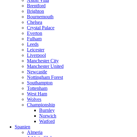
Aston Villa
Brentford
Brighton
Bournemouth
Chelsea
Crystal Palace
Everton
Fulham
Leeds
Leicester
Liverpool
Manchester City
Manchester United
Newcastle
Nottingham Forest
Southampton
Tottenham
West Ham
Wolves
Championship
Burnley
Norwich
Watford
Spanien
Almeria