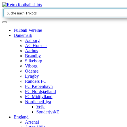
Fußball Vereine
Dänemark
Aalborg
AC Horsens
Aarhus
Brøndby
Silkeborg
Viborg
Odense
Lyngby
Randers FC
FC København
FC Nordsjælland
FC Midtjylland
NordicbetLiga
Vejle
SønderjyskE
England
Arsenal