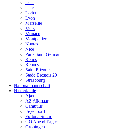
Lens
Lille
Lorient
Lyon
Marseille
Metz
Monaco
Montpellier
Nantes
Nice
Paris Saint Germain
Reims
Rennes
Saint Etienne
Stade Brestois 29
Strasbourg
Nationalmannschaft
Niederlande
Ajax
AZ Alkmaar
Cambuur
Feyenoord
Fortuna Sittard
GO Ahead Eagles
Groningen