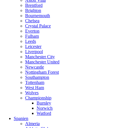
Aston Villa
Brentford
Brighton
Bournemouth
Chelsea
Crystal Palace
Everton
Fulham
Leeds
Leicester
Liverpool
Manchester City
Manchester United
Newcastle
Nottingham Forest
Southampton
Tottenham
West Ham
Wolves
Championship
Burnley
Norwich
Watford
Spanien
Almeria