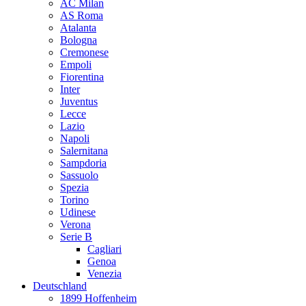
AC Milan
AS Roma
Atalanta
Bologna
Cremonese
Empoli
Fiorentina
Inter
Juventus
Lecce
Lazio
Napoli
Salernitana
Sampdoria
Sassuolo
Spezia
Torino
Udinese
Verona
Serie B
Cagliari
Genoa
Venezia
Deutschland
1899 Hoffenheim