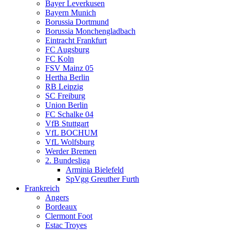
Bayer Leverkusen
Bayern Munich
Borussia Dortmund
Borussia Monchengladbach
Eintracht Frankfurt
FC Augsburg
FC Koln
FSV Mainz 05
Hertha Berlin
RB Leipzig
SC Freiburg
Union Berlin
FC Schalke 04
VfB Stuttgart
VfL BOCHUM
VfL Wolfsburg
Werder Bremen
2. Bundesliga
Arminia Bielefeld
SpVgg Greuther Furth
Frankreich
Angers
Bordeaux
Clermont Foot
Estac Troyes