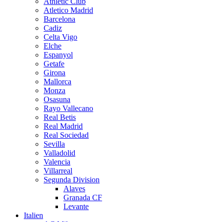
Athletic Club
Atletico Madrid
Barcelona
Cadiz
Celta Vigo
Elche
Espanyol
Getafe
Girona
Mallorca
Monza
Osasuna
Rayo Vallecano
Real Betis
Real Madrid
Real Sociedad
Sevilla
Valladolid
Valencia
Villarreal
Segunda Division
Alaves
Granada CF
Levante
Italien