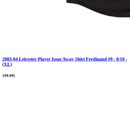
2003-04 Leicester Player Issue Away Shirt Ferdinand #9 - 8/10 -
(XL)
299.99£