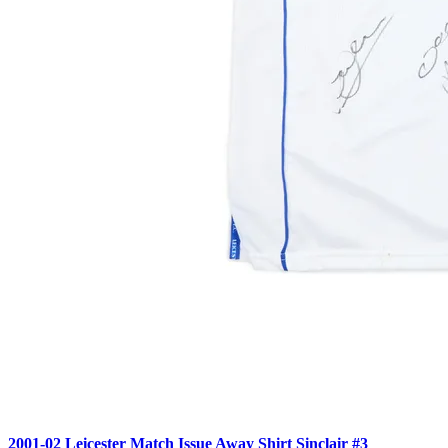
2001-02 Leicester Match Issue Away Shirt Sinclair #3