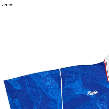
239.99£