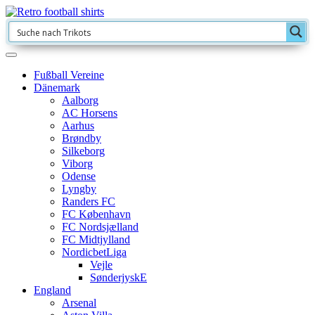
Fußball Vereine
Dänemark
Aalborg
AC Horsens
Aarhus
Brøndby
Silkeborg
Viborg
Odense
Lyngby
Randers FC
FC København
FC Nordsjælland
FC Midtjylland
NordicbetLiga
Vejle
SønderjyskE
England
Arsenal