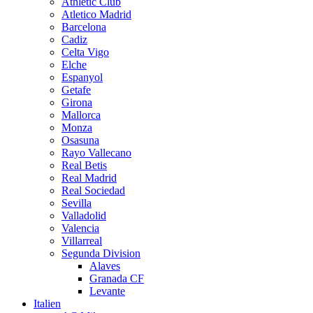
Athletic Club
Atletico Madrid
Barcelona
Cadiz
Celta Vigo
Elche
Espanyol
Getafe
Girona
Mallorca
Monza
Osasuna
Rayo Vallecano
Real Betis
Real Madrid
Real Sociedad
Sevilla
Valladolid
Valencia
Villarreal
Segunda Division
Alaves
Granada CF
Levante
Italien