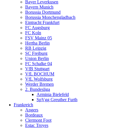
Bayer Leverkusen
Bayern Munich
Borussia Dortmund
Borussia Monchengladbach
Eintracht Frankfurt
FC Augsburg
FC Koln
FSV Mainz 05
Hertha Berlin
RB Leipzig
SC Freiburg
Union Berlin
FC Schalke 04
VfB Stuttgart
VfL BOCHUM
VfL Wolfsburg
Werder Bremen
2. Bundesliga
Arminia Bielefeld
SpVgg Greuther Furth
Frankreich
Angers
Bordeaux
Clermont Foot
Estac Troyes