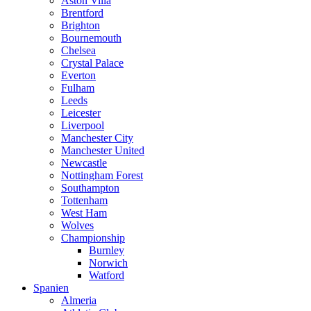
Aston Villa
Brentford
Brighton
Bournemouth
Chelsea
Crystal Palace
Everton
Fulham
Leeds
Leicester
Liverpool
Manchester City
Manchester United
Newcastle
Nottingham Forest
Southampton
Tottenham
West Ham
Wolves
Championship
Burnley
Norwich
Watford
Spanien
Almeria