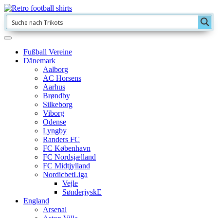
Fußball Vereine
Dänemark
Aalborg
AC Horsens
Aarhus
Brøndby
Silkeborg
Viborg
Odense
Lyngby
Randers FC
FC København
FC Nordsjælland
FC Midtjylland
NordicbetLiga
Vejle
SønderjyskE
England
Arsenal