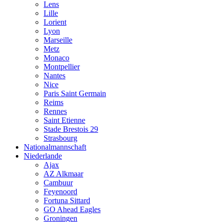
Lens
Lille
Lorient
Lyon
Marseille
Metz
Monaco
Montpellier
Nantes
Nice
Paris Saint Germain
Reims
Rennes
Saint Etienne
Stade Brestois 29
Strasbourg
Nationalmannschaft
Niederlande
Ajax
AZ Alkmaar
Cambuur
Feyenoord
Fortuna Sittard
GO Ahead Eagles
Groningen