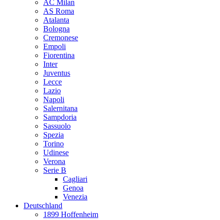
AC Milan
AS Roma
Atalanta
Bologna
Cremonese
Empoli
Fiorentina
Inter
Juventus
Lecce
Lazio
Napoli
Salernitana
Sampdoria
Sassuolo
Spezia
Torino
Udinese
Verona
Serie B
Cagliari
Genoa
Venezia
Deutschland
1899 Hoffenheim